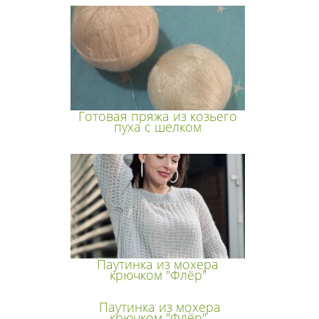
Готовая пряжа из козьего
пуха с шелком
Паутинка из мохера
крючком "Флёр"
Паутинка из мохера
крючком "Флёр"