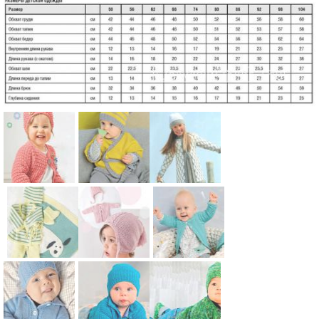
Схема:
Схема:
Схема:
детская
двухцветны
кардиган
кофта
й кардиган,
для девочки
реглан и
штаны и
с узором
шапочка
шапочка
«соты» и
Схема:
Схема:
Схема:
для детей
для детей
шапка для
комплект из
детская
кофта,
детей
кофточки,
шапочка на
шапка и