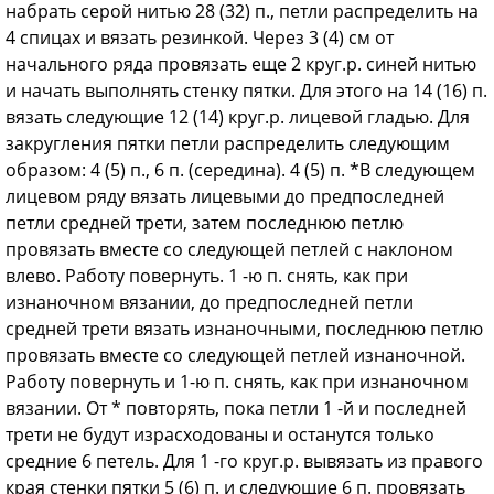
набрать серой нитью 28 (32) п., петли распределить на
4 спицах и вязать резинкой. Через 3 (4) см от
начального ряда провязать еще 2 круг.р. синей нитью
и начать выполнять стенку пятки. Для этого на 14 (16) п.
вязать следующие 12 (14) круг.р. лицевой гладью. Для
за­кругления пятки петли распределить следующим
образом: 4 (5) п., 6 п. (середина). 4 (5) п. *В следующем
ли­цевом ряду вязать лицевыми до пред­последней
петли средней трети, затем последнюю петлю
провязать вместе со следующей петлей с наклоном
вле­во. Работу повернуть. 1 -ю п. снять, как при
изнаночном вязании, до предпо­следней петли
средней трети вязать изнаночными, последнюю петлю
провязать вместе со следующей пет­лей изнаночной.
Работу повернуть и 1-ю п. снять, как при изнаночном
вязании. От * повторять, пока петли 1 -й и последней
трети не будут израс­ходованы и останутся только
средние 6 петель. Для 1 -го круг.р. вывязать из правого
края стенки пятки 5 (6) п. и следующие 6 п. провязать