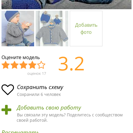
Добавить
фото
3.2
Оцените модель
оценок
17
Уж
Не
Об
Хор
Отл
асн
пло
ыч
ош
ичн
Сохранить схему
ая
хая
ная
ая
ая
Сохранили 6 человек
схе
схе
схе
схе
схе
Добавить свою работу
ма
ма
ма
ма
ма!
Вы связали эту модель? Поделитесь с сообществом
своей работой.
Распечатать