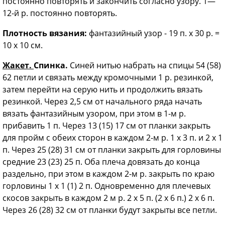
постоянно повторять и закончить согласно узору. 1—
12-й р. постоянно повторять.
Плотность вязания:
фантазийный узор - 19 п. х 30 р. =
10 х 10 см.
Жакет.
Спинка.
Синей нитью набрать на спицы 54 (58)
62 петли и связать между кромочными 1 р. резинкой,
затем перейти на серую нить и продолжить вязать
резинкой. Через 2,5 см от начального ряда начать
вязать фантазийным узором, при этом в 1-м р.
прибавить 1 п. Через 13 (15) 17 см от планки закрыть
для пройм с обеих сторон в каждом 2-м р. 1 х 3 п. и 2 х 1
п. Через 25 (28) 31 см от план­ки закрыть для горловины
средние 23 (23) 25 п. Оба плеча довязать до конца
раздельно, при этом в каждом 2-м р. закрыть по краю
горловины 1 х 1 (1) 2 п. Одновременно для плечевых
ско­сов закрыть в каждом 2 м р. 2 х 5 п. (2 х 6 п.) 2 х 6 п.
Через 26 (28) 32 см от планки будут закрыты все петли.