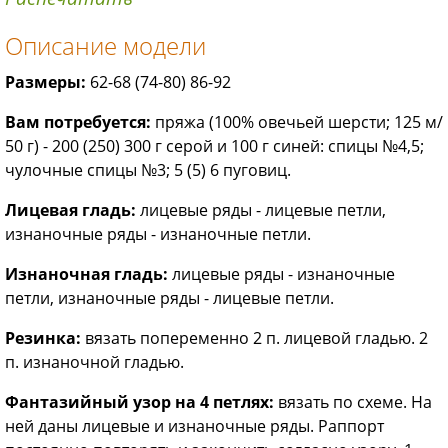
Описание модели
Размеры:
62-68 (74-80) 86-92
Вам потребуется:
пряжа (100% ове­чьей шерсти; 125 м/
50 г) - 200 (250) 300 г серой и 100 г синей: спицы №4,5;
чулочные спицы №3; 5 (5) 6 пуговиц.
Лицевая гладь:
лицевые ряды - лице­вые петли,
изнаночные ряды - изна­ночные петли.
Изнаночная гладь:
лицевые ряды - из­наночные
петли, изнаночные ряды - лицевые петли.
Резинка:
вязать попеременно 2 п. ли­цевой гладью. 2
п. изнаночной гладью.
Фантазийный узор на 4 петлях:
вязать по схеме. На
ней даны лицевые и из­наночные ряды. Раппорт