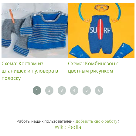
Схема: Костюм из
Схема: Комбинезон с
штанишек и пуловера в
цветным рисунком
полоску
1
2
3
4
5
6
Работы наших пользователей
(
Добавить свою работу
)
Wiki: Pedia