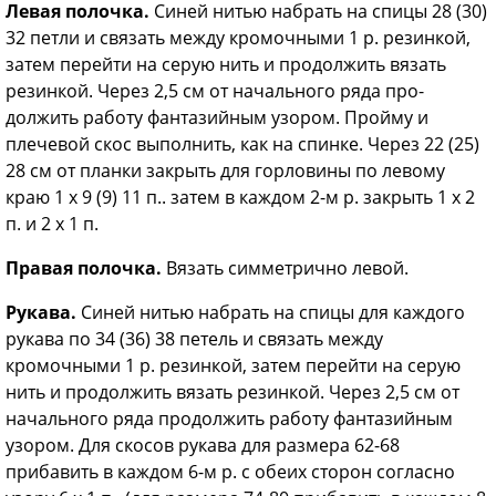
Левая полочка.
Синей нитью набрать на спицы 28 (30)
32 петли и связать между кромочными 1 р. резинкой,
затем перейти на серую нить и продолжить вязать
резинкой. Через 2,5 см от начального ряда про­
должить работу фантазийным узором. Пройму и
плечевой скос выполнить, как на спинке. Через 22 (25)
28 см от планки закрыть для горловины по ле­вому
краю 1 х 9 (9) 11 п.. затем в каж­дом 2-м р. закрыть 1 х 2
п. и 2 х 1 п.
Правая полочка.
Вязать симметрично левой.
Рукава.
Синей нитью набрать на спицы для каждого
рукава по 34 (36) 38 петель и связать между
кромочными 1 р. резин­кой, затем перейти на серую
нить и про­должить вязать резинкой. Через 2,5 см от
начального ряда продолжить работу фантазийным
узором. Для скосов ру­кава для размера 62-68
прибавить в каждом 6-м р. с обеих сторон согласно