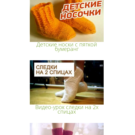
Детские носки с пяткой
бумеранг
Видео-урок следки на 2х
спицах