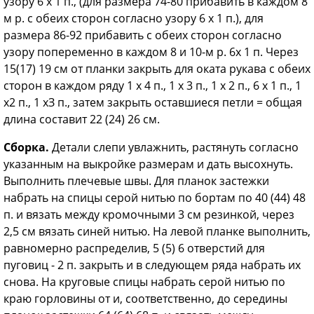
узору 6 х 1 п., (для размера 74-80 при­бавить в каждом 8
м р. с обеих сторон согласно узору 6 х 1 п.), для
размера 86-92 прибавить с обеих сторон со­гласно
узору попеременно в каждом 8 и 10-м р. 6х 1 п. Через
15(17) 19 см от планки закрыть для оката рукава с обе­их
сторон в каждом ряду 1 х 4 п., 1 х 3 п., 1 х 2 п., 6 х 1 п., 1
х2 п., 1 хЗ п., за­тем закрыть оставшиеся петли = общая
длина составит 22 (24) 26 см.
Сборка.
Детали слепи увлажнить, растянуть согласно
указанным на выкройке раз­мерам и дать высохнуть.
Выполнить плечевые швы. Для планок застежки
набрать на спицы серой нитью по бор­там по 40 (44) 48
п. и вязать между кро­мочными 3 см резинкой, через
2,5 см вязать синей нитью. На левой планке выполнить,
равномерно распределив, 5 (5) 6 отверстий для
пуговиц - 2 п. закрыть и в следующем ряда набрать их
снова. На круговые спицы набрать серой нитью по
краю горловины от и, соответственно, до середины