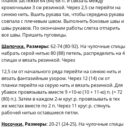
планок застежки 64 (64) 68 п. и связать между
кромочными 3 см резинкой. Через 2,5 см перейти на
синюю нить. Вшить рукава так, чтобы середина рукава
со­впала с плечевым швом. Выполнить боковые швы и
швы рукавов. По окон­чании работы слегка отпарить
все швы. Пришить пуговицы.
Шапочка.
Размеры:
62-74 (80-92). На чулочные спицы
набрать серой нитью 80 (88) петель, распределить на 4
спицах и вязать резинкой. Через
12,5 см от начального ряда перейти на синюю нить и
вязать фантазийным узором. Через 12 (14) см от
планки перейти на серую нить и вязать резин­кой. Для
убавок провязывать вместе 9 +10-ю (10 + 11-ю) п. (= 72
(80) п.). Затем в каждом 2-м круг.р. провязы­вать в тех
же местах вместе по 2 п. Че­рез 11 круг.р. стянуть
рабочей нитью оставшиеся петли.
Носочки.
Размеры
: 20-21 (24-25). На чулочные спицы