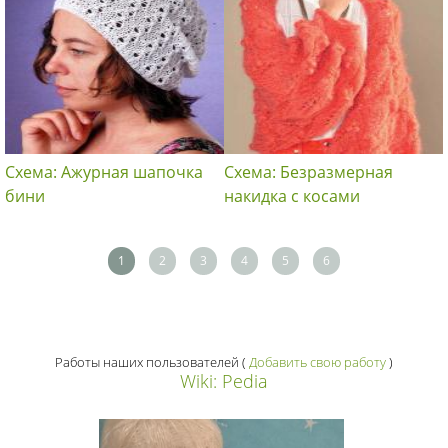
Схема: Ажурная шапочка
Схема: Безразмерная
бини
накидка с косами
1
2
3
4
5
6
Работы наших пользователей
(
Добавить свою работу
)
Wiki: Pedia