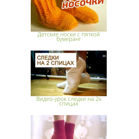
Детские носки с пяткой
бумеранг
Видео-урок следки на 2х
спицах