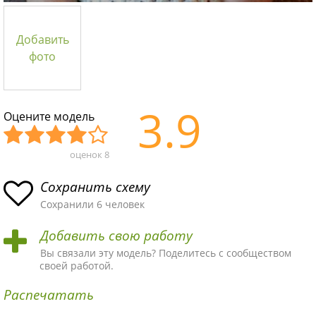
Добавить
фото
3.9
Оцените модель
оценок
8
Уж
Не
Об
Хор
Отл
асн
пло
ыч
ош
ичн
Сохранить схему
ая
хая
ная
ая
ая
Сохранили 6 человек
схе
схе
схе
схе
схе
Добавить свою работу
ма
ма
ма
ма
ма!
Вы связали эту модель? Поделитесь с сообществом
своей работой.
Распечатать