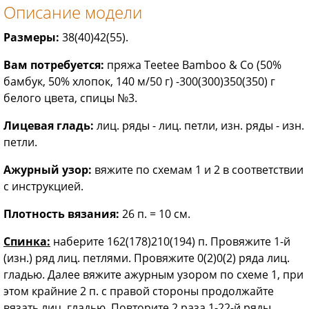
Описание модели
Размеры:
38(40)42(55).
Вам потребуется:
пряжа Teetee Bamboo & Со (50%
бамбук, 50% хлопок, 140 м/50 г) -300(300)350(350) г
белого цвета, спицы №3.
Лицевая гладь:
лиц. ряды - лиц. петли, изн. ряды - изн.
петли.
Ажурный узор:
вяжите по схемам 1 и 2 в соответствии
с инструкцией.
Плотность вязания:
26 п. = 10 см.
Спинка:
наберите 162(178)210(194) п. Провяжите 1-й
(изн.) ряд лиц. петлями. Провяжите 0(2)0(2) ряда лиц.
гладью. Далее вяжите ажурным узором по схеме 1, при
этом крайние 2 п. с правой стороны продолжайте
вязать лиц. гладью. Повторите 2 раза 1-22-й ряды,