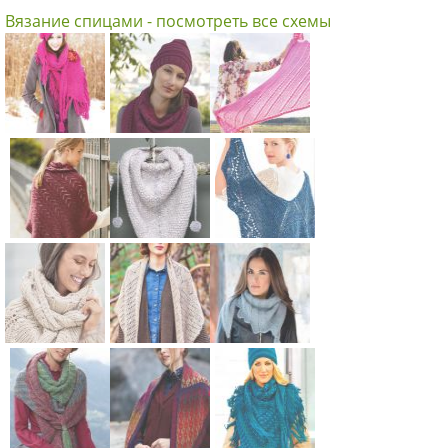
Вязание спицами - посмотреть все схемы
Схема:
Схема:
Схема:
розовые
шапочка и
яркий
шаль и
шаль с
треугольны
берет
узором
й платок
вязание
вязание
вязание
Схема:
Схема:
Схема:
спицами для
спицами для
спицами для
ажурный
бактус с
платок с
женщин
женщин
женщин
платок с
помпоном
ажурной
окантовкой
вязание
каймой
вязание
спицами для
вязание
Схема:
Схема:
Схема:
спицами для
женщин
спицами для
треугольны
треугольная
треугольны
женщин
женщин
й платок с
шаль-платок
й платок с