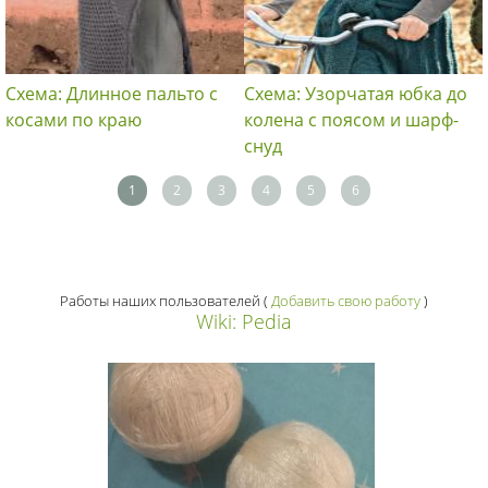
Схема: Длинное пальто с
Схема: Узорчатая юбка до
косами по краю
колена с поясом и шарф-
снуд
1
2
3
4
5
6
Работы наших пользователей
(
Добавить свою работу
)
Wiki: Pedia