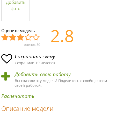
Добавить
фото
2.8
Оцените модель
оценок
50
Уж
Не
Об
Хор
Отл
асн
пло
ыч
ош
ичн
Сохранить схему
ая
хая
ная
ая
ая
Сохранили 19 человек
схе
схе
схе
схе
схе
Добавить свою работу
ма
ма
ма
ма
ма!
Вы связали эту модель? Поделитесь с сообществом
своей работой.
Распечатать
Описание модели