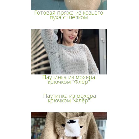
Готовая пряжа из козьего
пуха с шелком
Паутинка из мохера
крючком "Флёр"
Паутинка из мохера
крючком "Флёр"