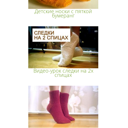
Детские носки с пяткой
бумеранг
Видео-урок следки на 2х
спицах