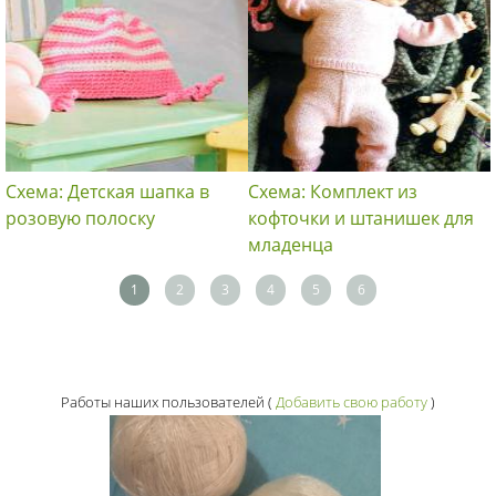
Схема: Детская шапка в
Схема: Комплект из
розовую полоску
кофточки и штанишек для
младенца
1
2
3
4
5
6
Работы наших пользователей
(
Добавить свою работу
)