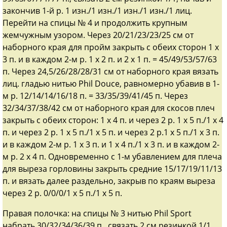
закончив 1-й р. 1 изн./1 изн./1 изн./1 изн./1 лиц.
Перейти на спицы № 4 и продолжить крупным
жемчужным узором. Через 20/21/23/23/25 см от
наборного края для пройм закрыть с обеих сторон 1 х
3 п. и в каждом 2-м р. 1 х 2 п. и 2 х 1 п. = 45/49/53/57/63
п. Через 24,5/26/28/28/31 см от наборного края вязать
лиц. гладью нитью Phil Douce, равномерно убавив в 1-
м р. 12/14/14/16/18 п. = 33/35/39/41/45 п. Через
32/34/37/38/42 см от наборного края для скосов плеч
закрыть с обеих сторон: 1 х 4 п. и через 2 р. 1 х 5 п./1 х 4
п. и через 2 р. 1 х 5 п./1 х 5 п. и через 2 р.1 х 5 п./1 х 3 п.
и в каждом 2-м р. 1 х 3 п. и 1 х 4 п./1 х 3 п. и в каждом 2-
м р. 2 х 4 п. Одновременно с 1-м убавлением для плеча
для выреза горловины закрыть средние 15/17/19/11/13
п. и вязать далее раздельно, закрыв по краям выреза
через 2 р. 0/0/0/1 х 5 п./1 х 5 п.
Правая полочка: на спицы № 3 нитью Phil Sport
набрать 30/32/34/36/39 п., связать 2 см резинкой 1/1,