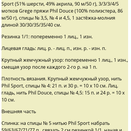
Sport (51% шерсти, 49% акрила, 90 м/50 г), 3/3/3/4/5
мотков Grege пряжи Phil Douce (100% полиэстера, 86
м/50 г), спицы № 3,5, № 4 и 4,5, 1 застёжка-молния
длиной 30/30/35/35/40 см.
Резинка 1/1: попеременно 1 лиц., 1 изн.
Лицевая гладь: лиц. р. - лиц. п., изн. р. - изн. п.
Крупный жемчужный узор: попеременно 1 лиц., 1 изн.,
смещая узор после каждого 2-го р. на 1 п.
Плотность вязания. Крупный жемчужный узор, нить
Phil Sport, спицы № 4: 21 п. и 30 р. = 10 х 10 см. Лиц.
гладь, нить Phil Douce, спицы № 4,5: 15 п. и 24 р. = 10 х
10 см.
Внешняя часть
Спинка: на спицы № 5 нитью Phil Sport набрать
59/63/67/71/77 п., связать 2 см резинкой 1/1, начав и