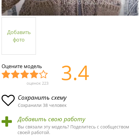
Добавить
фото
3.4
Оцените модель
оценок
223
Уж
Не
Об
Хор
Отл
асн
пло
ыч
ош
ичн
Сохранить схему
ая
хая
ная
ая
ая
Сохранили 38 человек
схе
схе
схе
схе
схе
Добавить свою работу
ма
ма
ма
ма
ма!
Вы связали эту модель? Поделитесь с сообществом
своей работой.