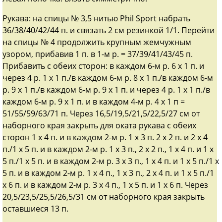
Рукава: на спицы № 3,5 нитью Phil Sport набрать
36/38/40/42/44 п. и связать 2 см резинкой 1/1. Перейти
на спицы № 4 продолжить крупным жемчужным
узором, прибавив 1 п. в 1-м р. = 37/39/41/43/45 п.
Прибавить с обеих сторон: в каждом 6-м р. 6 х 1 п. и
через 4 р. 1 х 1 п./в каждом 6-м р. 8 х 1 п./в каждом 6-м
р. 9 х 1 п./в каждом 6-м р. 9 х 1 п. и через 4 р. 1 х 1 п./в
каждом 6-м р. 9 х 1 п. и в каждом 4-м р. 4 х 1 п =
51/55/59/63/71 п. Через 16,5/19,5/21,5/22,5/27 см от
наборного края закрыть для оката рукава с обеих
сторон 1 х 4 п. и в каждом 2-м р. 1 x 3 п. 2 x 2 п. и 2 х 4
п./1 х 5 п. и в каждом 2-м р. 1 х 3 п., 2 х 2 п., 1 х 4 п. и 1 х
5 п./1 х 5 п. и в каждом 2-м р. 3 х 3 п., 1 х 4 п. и 1 х 5 п./1 х
5 п. и в каждом 2-м р. 1 х 4 п., 1 х 3 п., 2 х 4 п. и 1 х 5 п./1
х 6 п. и в каждом 2-м р. 3 х 4 п., 1 х 5 п. и 1 х 6 п. Через
20,5/23,5/25,5/26,5/31 см от наборного края закрыть
оставшиеся 13 п.