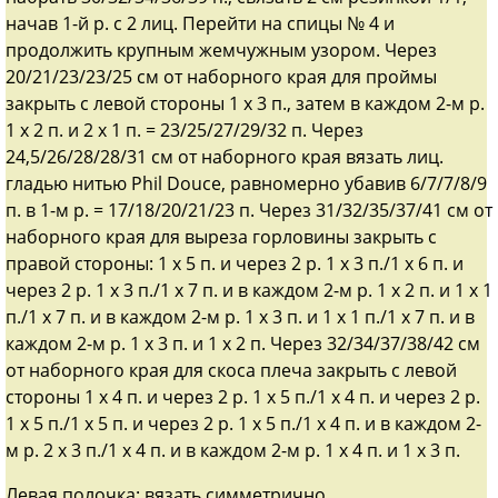
начав 1-й р. с 2 лиц. Перейти на спицы № 4 и
продолжить крупным жемчужным узором. Через
20/21/23/23/25 см от наборного края для проймы
закрыть с левой стороны 1 х 3 п., затем в каждом 2-м р.
1 х 2 п. и 2 х 1 п. = 23/25/27/29/32 п. Через
24,5/26/28/28/31 см от наборного края вязать лиц.
гладью нитью Phil Douce, равномерно убавив 6/7/7/8/9
п. в 1-м р. = 17/18/20/21/23 п. Через 31/32/35/37/41 см от
наборного края для выреза горловины закрыть с
правой стороны: 1 х 5 п. и через 2 р. 1 х 3 п./1 х 6 п. и
через 2 р. 1 х 3 п./1 х 7 п. и в каждом 2-м р. 1 х 2 п. и 1 х 1
п./1 х 7 п. и в каждом 2-м р. 1 х 3 п. и 1 х 1 п./1 х 7 п. и в
каждом 2-м р. 1 х 3 п. и 1 х 2 п. Через 32/34/37/38/42 см
от наборного края для скоса плеча закрыть с левой
стороны 1 х 4 п. и через 2 р. 1 х 5 п./1 х 4 п. и через 2 р.
1 х 5 п./1 х 5 п. и через 2 р. 1 х 5 п./1 х 4 п. и в каждом 2-
м р. 2 х 3 п./1 х 4 п. и в каждом 2-м р. 1 х 4 п. и 1 х 3 п.
Левая полочка: вязать симметрично.