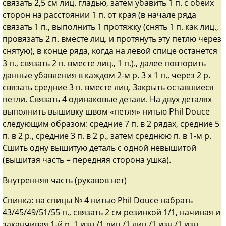
связать 2,5 см лиц. гладью, затем убавить 1 п. с обеих
сторон на расстоянии 1 п. от края (в начале ряда
связать 1 п., выполнить 1 протяжку (снять 1 п. как лиц.,
провязать 2 п. вместе лиц. и протянуть эту петлю через
снятую), в конце ряда, когда на левой спице останется
3 п., связать 2 п. вместе лиц., 1 п.)., далее повторить
данные убавления в каждом 2-м р. 3 х 1 п., через 2 р.
связать средние 3 п. вместе лиц. Закрыть оставшиеся
петли. Связать 4 одинаковые детали. На двух деталях
выполнить вышивку швом «петля» нитью Phil Douce
следующим образом: средние 7 п. в 2 рядах, средние 5
п. в 2 р., средние 3 п. в 2 р., затем среднюю п. в 1-м р.
Сшить одну вышитую деталь с одной невышитой
(вышитая часть = передняя сторона ушка).
Внутренняя часть (рукавов нет)
Спинка: на спицы № 4 нитью Phil Douce набрать
43/45/49/51/55 п., связать 2 см резинкой 1/1, начиная и
заканчивая 1-й р. 1 изн./1 лиц./1 лиц./1 изн./1 изн.