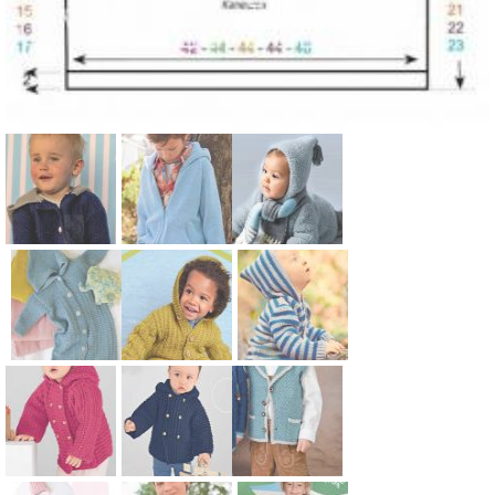
Схема:
Схема:
Схема:
детский
жакет в
пушистая
жакет с
спортивном
кофта для
капюшоном
стиле с
малыша с
для детей
карманом-
капюшоном
Схема:
Схема:
Схема:
кенгуру для
для детей
спальный
детский
полосатая
детей
мешок для
жакет с
кофта с
малыша для
капюшоном
капюшоном