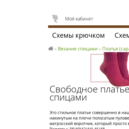
Мой кабинет
Схемы крючком
Схе
»
Вязание спицами
»
Платья (с
Л
ю
б
л
ю
Свободное платье
вя
спицами
за
ть
Это стильное платье совершенно в наше
накинутым на плечи полосатым пуловер
матросский воротник, который просто 
Размеры: 38/40(42/44) 46/48