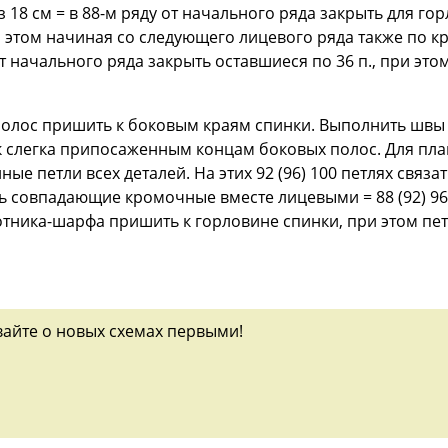
 18 см = в 88-м ряду от начального ряда закрыть для горл
 этом начиная со следующего лицевого ряда также по кр
 от начального ряда закрыть оставшиеся по 36 п., при э
полос пришить к боковым краям спинки. Выполнить швы
к слегка припосаженным концам боковых полос. Для пла
ые петли всех деталей. На этих 92 (96) 100 петлях связа
ь совпадающие кромочные вместе лицевыми = 88 (92) 96 п
тника-шарфа пришить к горловине спинки, при этом пет
вайте о новых схемах первыми!