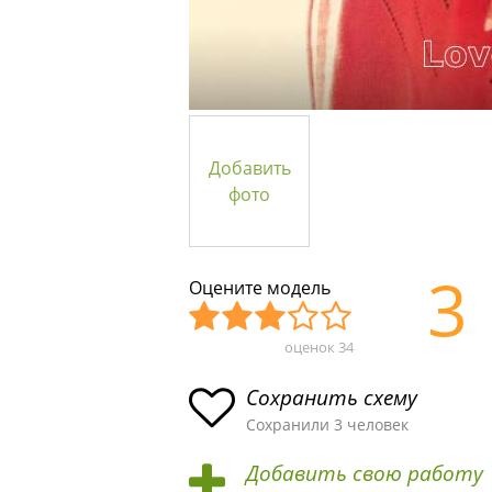
Добавить
фото
3
Оцените модель
оценок
34
Уж
Не
Об
Хор
Отл
асн
пло
ыч
ош
ичн
Сохранить схему
ая
хая
ная
ая
ая
Сохранили 3 человек
схе
схе
схе
схе
схе
Добавить свою работу
ма
ма
ма
ма
ма!