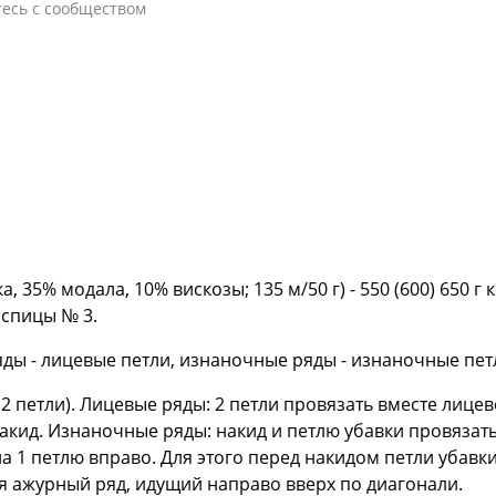
тесь с сообществом
, 35% модала, 10% вискозы; 135 м/50 г) - 550 (600) 650 г
 спицы № 3.
яды - лицевые петли, изнаночные ряды - изнаночные пет
 2 петли). Лицевые ряды: 2 петли провязать вместе лице
 накид. Изнаночные ряды: накид и петлю убавки провяза
а 1 петлю вправо. Для этого перед накидом петли убав
ся ажурный ряд, идущий направо вверх по диагонали.