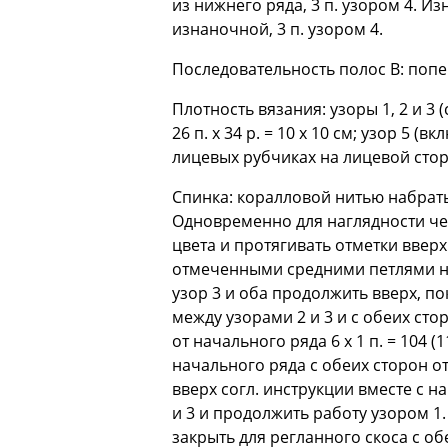
из нижнего ряда, 3 п. узором 4. И
изнаночной, 3 п. узором 4.
Последовательность полос B: поп
Плотность вязания: узоры 1, 2 и 3 (
26 п. х 34 р. = 10 x 10 см; узор 5 (в
лицевых рубчиках на лицевой стор
Спинка: коралловой нитью набрать 
Одновременно для наглядности чере
цвета и протягивать отметки вверх
отмеченными средними петлями нач
узор 3 и оба продолжить вверх, по
между узорами 2 и 3 и с обеих сто
от начального ряда 6 x 1 п. = 104 (
начального ряда с обеих сторон о
вверх согл. инструкции вместе с н
и 3 и продолжить работу узором 1. 
закрыть для регланного скоса с обеи