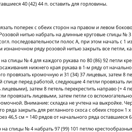
авшиеся 40 (42) 44 п. оставить для горловины.
язать поперек с обеих сторон на правом и левом боково
 Розовой нитью набрать на длинные круговые спицы № 3
 согл. последовательности полос A, при этом начать с 1 и
м изнаночном ряду розовой нитью закрыть все петли, к
 на спицы № 4 для каждого рукава по 80 (86) 92 петли к
осаживания нижнего края рукава в 1-м ряду от начальн
го провязать кромочную и 31 (34) 37 лицевых, затем 8 пе
й спице перед работой, следующие 4 петли провязать ли
лицевыми), затем 8 петель перекрестить направо (= 4 п
тли провязать лицевыми, затем петли со вспомогательн
ромочной. Внимание: складка не учтена на выкройке. Чере
го ряда закрыть для регланного скоса с обеих сторон 1 x 
ерез 46,5 см = 140 рядов от начального ряда оставшиеся 6 
на спицы № 4 набрать 97 (99) 101 петлю крестообразным