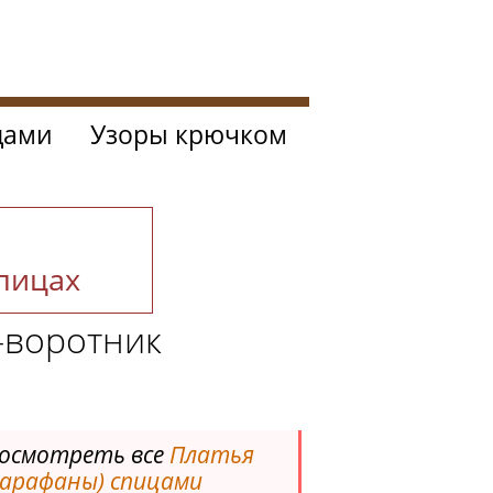
цами
Узоры крючком
спицах
-воротник
осмотреть все
Платья
сарафаны) спицами