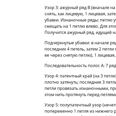
Узор 3: ажурный ряд В (вначале на 
снять, как лицевую, 1 лицевая, за
убавки. Изнаночные ряды: петлю 
смещать на 1 петлю влево. Для эт
Получится ажурный ряд, идущий на
Подчеркнутые убавки: в начале ряд
последних 4 петель, затем 2 петли
ее через снятую петлю), 1 лицевая
Последовательность полос A: 7 ряд
Узор 4: патентный край (на 3 петл
плотно затянуть; последние 3 пет
петли провязать изнаночными, при 
этом нить протянуть перед петлям
Узор 5: полупатентный узор (нечетн
попеременно 1 петля из нижнего ря