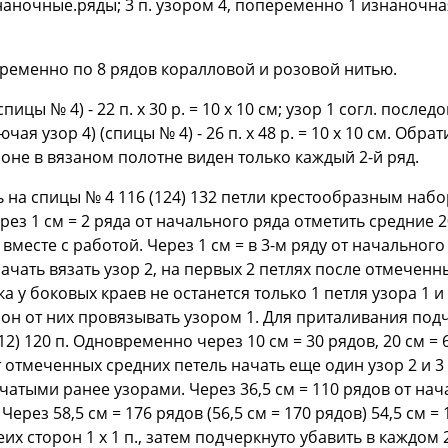
знаночные.ряды; 3 п. узором 4, попеременно 1 изнаночна
еременно по 8 рядов коралловой и розовой нитью.
спицы № 4) - 22 п. х 30 р. = 10 x 10 см; узор 1 согл. после
ключая узор 4) (спицы № 4) - 26 п. х 48 р. = 10 x 10 см. Обр
оне в вязаном полотне виден только каждый 2-й ряд.
на спицы № 4 116 (124) 132 петли крестообразным набором
з 1 см = 2 ряда от начального ряда отметить средние 20
 вместе с работой. Через 1 см = в 3-м ряду от начального
ать вязать узор 2, на первых 2 петлях после отмеченны
ка у боковых краев не останется только 1 петля узора 1 
рон от них провязывать узором 1. Для приталивания под
112) 120 п. Одновременно через 10 см = 30 рядов, 20 см = 
т отмеченных средних петель начать еще один узор 2 и 3
ачатыми ранее узорами. Через 36,5 см = 110 рядов от на
Через 58,5 см = 176 рядов (56,5 см = 170 рядов) 54,5 см =
х сторон 1 x 1 п., затем подчеркнуто убавить в каждом 2-