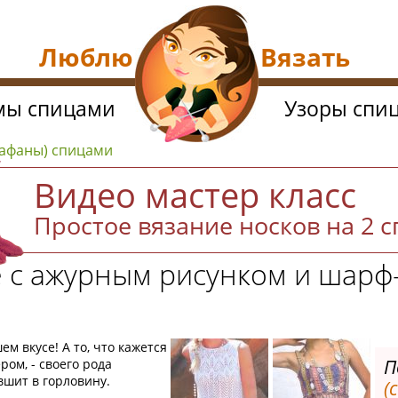
Люблю Вязать
мы спицами
Узоры спи
арафаны) спицами
Видео мастер класс
Простое вязание носков на 2 
 с ажурным рисунком и шарф
м вкусе! А то, что кажется
П
ом, - своего рода
вшит в горловину.
(