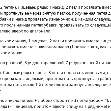
2 петли). Лицевые, ряды: 1 накид, 2 петли провязать вме
тем протянуть ее через снятую петлю), полученная петля 
убавки и накид провязать изнаночной. В каждом следую
ого после накида петлю убавки провязывать со следующей
лево вверх по диагонали.
а кромочная, 1 лицевая, 2 петли провязать вместе лицев
 провязать вместе с наклоном влево (1 петлю снять, как л
, кромочная.
ов розовой, 8 рядов коралловой, 7 рядов розовой нитью 
и). Лицевые ряды: первые 3 петли провязать лицевыми, пр
ли провязать лицевыми, при этом нить протянуть за раб
этом нить после 1-й петли плотно затянуть, последние 3
и.
ое число петель + с обеих сторон по 3 петли узором 4). 
да (= 1 лицевая, при этом ввести спицу на 1 ряд ниже) и