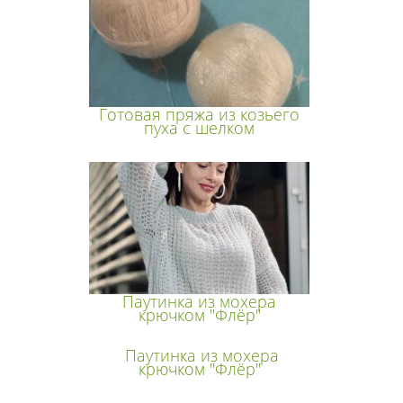
Готовая пряжа из козьего
пуха с шелком
Паутинка из мохера
крючком "Флёр"
Паутинка из мохера
крючком "Флёр"