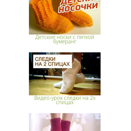
Детские носки с пяткой
бумеранг
Видео-урок следки на 2х
спицах