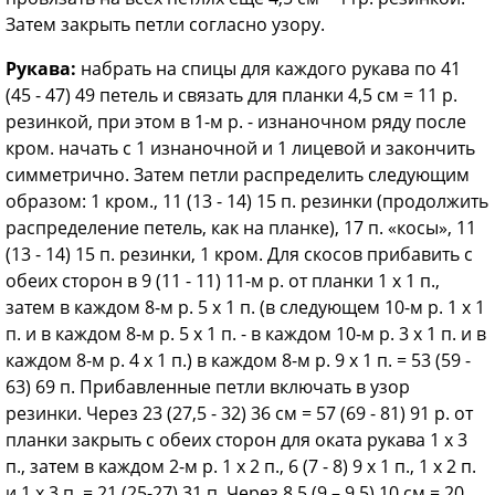
Затем закрыть петли согласно узору.
Рукава:
набрать на спицы для каждого рукава по 41
(45 - 47) 49 петель и связать для планки 4,5 см = 11 р.
резинкой, при этом в 1-м р. - изнаночном ряду после
кром. начать с 1 изнаночной и 1 лицевой и закончить
симметрично. Затем петли распределить следующим
образом: 1 кром., 11 (13 - 14) 15 п. резинки (продолжить
распределение петель, как на планке), 17 п. «косы», 11
(13 - 14) 15 п. резинки, 1 кром. Для скосов прибавить с
обеих сторон в 9 (11 - 11) 11-м р. от планки 1 х 1 п.,
затем в каждом 8-м р. 5 х 1 п. (в следующем 10-м р. 1 х 1
п. и в каждом 8-м р. 5 х 1 п. - в каждом 10-м р. 3 х 1 п. и в
каждом 8-м р. 4 х 1 п.) в каждом 8-м р. 9 х 1 п. = 53 (59 -
63) 69 п. Прибавленные петли включать в узор
резинки. Через 23 (27,5 - 32) 36 см = 57 (69 - 81) 91 р. от
планки закрыть с обеих сторон для оката рукава 1 х 3
п., затем в каждом 2-м р. 1 х 2 п., 6 (7 - 8) 9 x 1 п., 1 x 2 п.
и 1 x 3 п. = 21 (25-27) 31 п. Через 8,5 (9 – 9,5) 10 см = 20