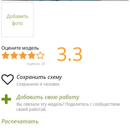
Добавить
фото
3.3
Оцените модель
оценок
20
Уж
Не
Об
Хор
Отл
асн
пло
ыч
ош
ичн
Сохранить схему
ая
хая
ная
ая
ая
Сохранили 4 человек
схе
схе
схе
схе
схе
Добавить свою работу
ма
ма
ма
ма
ма!
Вы связали эту модель? Поделитесь с сообществом
своей работой.
Распечатать