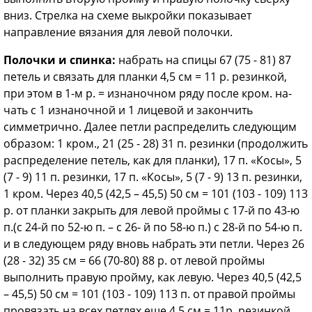
вниз. Стрелка на схеме выкройки показывает
направление вязания для левой полочки.
Полочки и спинка:
набрать на спицы 67 (75 - 81) 87
петель и связать для планки 4,5 см = 11 р. резинкой,
при этом в 1-м р. = изнаночном ряду после кром. на­
чать с 1 изнаночной и 1 лицевой и закончить
симметрично. Далее петли распределить следующим
образом: 1 кром., 21 (25 - 28) 31 п. резинки (продолжить
распределение петель, как для планки), 17 п. «Косы», 5
(7 - 9) 11 п. резинки, 17 п. «Косы», 5 (7 - 9) 13 п. резинки,
1 кром. Через 40,5 (42,5 – 45,5) 50 см = 101 (103 - 109) 113
р. от планки закрыть для левой проймы с 17-й по 43-ю
п.(с 24-й по 52-ю п. – с 26- й по 58-ю п.) с 28-й по 54-ю п.
и в следующем ряду вновь набрать эти петли. Через 26
(28 - 32) 35 см = 66 (70-80) 88 р. от левой проймы
выполнить правую пройму, как левую. Через 40,5 (42,5
– 45,5) 50 см = 101 (103 - 109) 113 п. от правой проймы
провязать на всех петлях еще 4,5 см = 11р. резинкой.