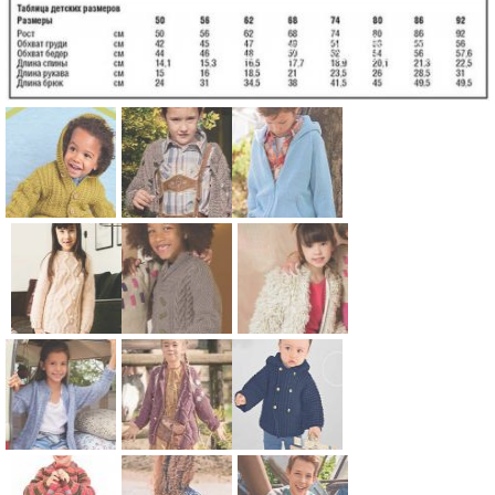
Схема:
Схема:
Схема:
детский
кардиган
жакет в
жакет с
для
спортивном
капюшоном
мальчика с
стиле с
для детей
рельефным
карманом-
Схема:
Схема:
Схема:
узором для
кенгуру для
детский
детский
меховой
детей
детей
джемпер с
джемпер с
кардиган
арановым
шалевым
для девочки
узором для
воротником
на молнии
Схема:
Схема:
Схема: