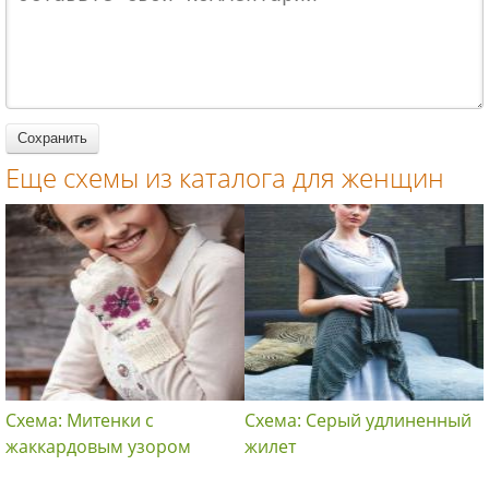
спицами для
спицами для
вязание
спицами для
женщин
женщин
спицами для
женщин
женщин
Еще схемы из каталога для женщин
Схема: Митенки с
Схема: Серый удлиненный
жаккардовым узором
жилет