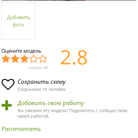
Добавить
фото
2.8
Оцените модель
оценок
49
Уж
Не
Об
Хор
Отл
асн
пло
ыч
ош
ичн
Сохранить схему
ая
хая
ная
ая
ая
Сохранили 16 человек
схе
схе
схе
схе
схе
Добавить свою работу
ма
ма
ма
ма
ма!
Вы связали эту модель? Поделитесь с сообществом
своей работой.
Распечатать