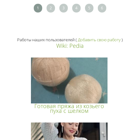
1
2
3
4
5
6
Работы наших пользователей
(
Добавить свою работу
)
Wiki: Pedia
Готовая пряжа из козьего
пуха с шелком