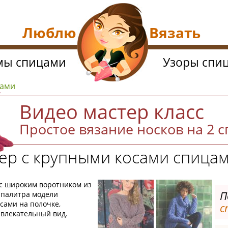
Люблю Вязать
мы спицами
Узоры спи
цами
Видео мастер класс
Простое вязание носков на 2 
ер с крупными косами спица
с широким воротником из
П
 палитра модели
сами на полочке,
с
влекательный вид.