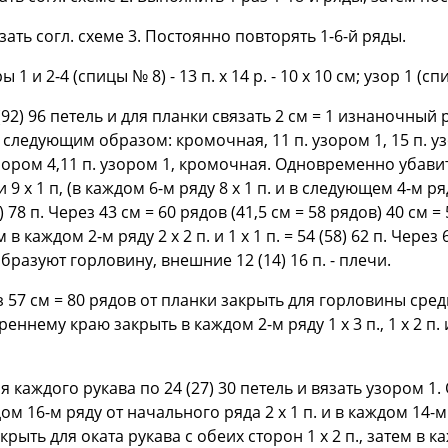
язать согл. схеме 3. Постоянно повторять 1-6-й ряды.
ы 1 и 2-4 (спицы № 8) - 13 п. х 14 р. - 10 х 10 см; узор 1 (спи
92) 96 петель и для планки связать 2 см = 1 изнаночный
едующим образом: кромочная, 11 п. узором 1, 15 п. узором
п. узором 4,11 п. узором 1, кромочная. Одновременно уба
 х 1 п, (в каждом 6-м ряду 8 х 1 п. и в следующем 4-м ряду
4) 78 п. Через 43 см = 60 рядов (41,5 см = 58 рядов) 40 см
 в каждом 2-м ряду 2 х 2 п. и 1 х 1 п. = 54 (58) 62 п. Чере
образуют горловину, внешние 12 (14) 16 п. - плечи.
ез 57 см = 80 рядов от планки закрыть для горловины сре
еннему краю закрыть в каждом 2-м ряду 1 х 3 п., 1 х 2 п. 
я каждого рукава по 24 (27) 30 петель и вязать узором 
м 16-м ряду от начального ряда 2 x 1 п. и в каждом 14-м ря
рыть для оката рукава с обеих сторон 1 х 2 п., затем в кажд