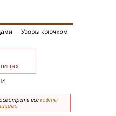
цами
Узоры крючком
спицах
ми
осмотреть все
кофты
пицами