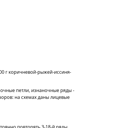
1100 г коричневой-рыжей-иссиня-
ночные петли, изнаночные ряды -
зоров: на схемах даны лицевые
остоянно повторять 3-18-й ряды.