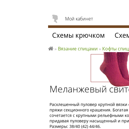
Мой кабинет
Схемы крючком
Схе
»
Вязание спицами
»
Кофты спи
Л
ю
б
л
ю
Меланжевый свит
вя
за
ть
Расклешенный пуловер крупной вязки 
пряжи секционного крашения. Богатая
сочетается с крупными рельефными ко
придавая пуловеру насыщенный и при
Размеры: 38/40 (42) 44/46.