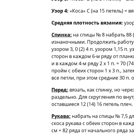
Узор 4:
«Коса» С (на 15 петель) = в
Средняя плотность вязания:
узор
Спинка:
на спицы № 8 набрать 88 (
изнаночными. Продолжить работу сл
узором 3, 0 (2) 4 п. узором 1,15 
сторон в каждом 6-м ряду от планки 9
и в каждом 4-м ряду 2 x 1 п. = 70 (7
пройм с обеих сторон 1 х 3 п., затем
все петли, при этом средние 30 п. 
Перед:
вязать, как спинку, но чер
раздельно. Для скругления по внутр
оставшиеся 12 (14) 16 петель плеч.
Рукава:
набрать на спицы № 7,5 дл
скоса рукава с обеих сторон в каждо
см = 82 ряда от начального ряда зак