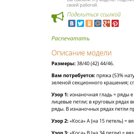
своей работой.
Поделиться ссылкой
Распечатать
Описание модели
Размеры:
38/40 (42) 44/46.
Вам потребуется:
пряжа (53% нату
зеленой секционного крашения; сп
Узор 1:
изнаночная гладь = ряды 
лицевые петли; в круговых рядах 
ряды. В изнаночных рядах петли п
Узор 2:
«Коса» А (на 15 петель) = в
Узор 3:
«Коса» В (на 34 петли) = вя