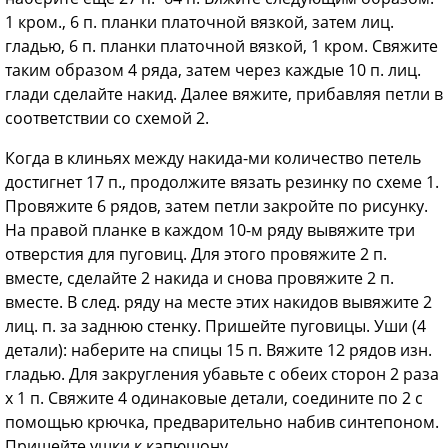
1 кром., 6 п. планки платочной вязкой, затем лиц.
гладью, 6 п. планки платочной вязкой, 1 кром. Свяжите
таким образом 4 ряда, затем через каждые 10 п. лиц.
глади сделайте накид. Далее вяжите, прибавляя петли в
соответствии со схемой 2.
Когда в клиньях между накида-ми количество петель
достигнет 17 п., продолжите вязать резинку по схеме 1.
Провяжите 6 рядов, затем петли закройте по рисунку.
На правой планке в каждом 10-м ряду вывяжите три
отверстия для пуговиц. Для этого провяжите 2 п.
вместе, сделайте 2 накида и снова провяжите 2 п.
вместе. В след. ряду на месте этих накидов вывяжите 2
лиц. п. за заднюю стенку. Пришейте пуговицы. Уши (4
детали): наберите на спицы 15 п. Вяжите 12 рядов изн.
гладью. Для закругления убавьте с обеих сторон 2 раза
х 1 п. Свяжите 4 одинаковые детали, соедините по 2 с
помощью крючка, предварительно набив синтепоном.
Пришейте ушки к капюшону.