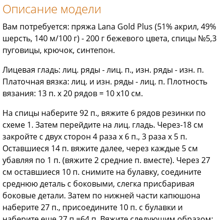
Описание модели
Вам потребуется: пряжа Lana Gold Plus (51% акрил, 49%
шерсть, 140 м/100 г) - 200 г бежевого цвета, спицы №5,3
пуговицы, крючок, синтепон.
Лицевая гладь: лиц. ряды - лиц. п., изн. ряды - изн. п.
Платочная вязка: лиц. и изн. ряды - лиц. п. Плотность
вязания: 13 п. х 20 рядов = 10 x10 см.
На спицы наберите 92 п., вяжите 6 рядов резинки по
схеме 1. Затем перейдите на лиц. гладь. Через-18 см
закройте с двух сторон 4 раза х 6 п., 3 раза х 5 п.
Оставшиеся 14 п. вяжите далее, через каждые 5 см
убавляя по 1 п. (вяжите 2 средние п. вместе). Через 27
см оставшиеся 10 п. снимите на булавку, соедините
среднюю деталь с боковыми, слегка присбаривая
боковые детали. Затем по нижней части капюшона
наберите 27 п., присоедините 10 п. с булавки и
наберите еще 27 п.=64 п. Вяжите следующим образом: