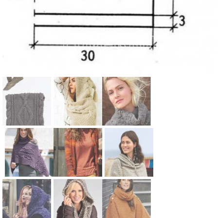
Схема:
Схема:
Схема:
классически
шарф-
хомут с
й объемный
капюшон с
ажурным
снуд с
крупными
узором
косами
косами
вязание
Схема:
Схема:
Схема:
вязание
вязание
спицами для
узорчатый
длинное
ажурная
спицами для
спицами для
женщин