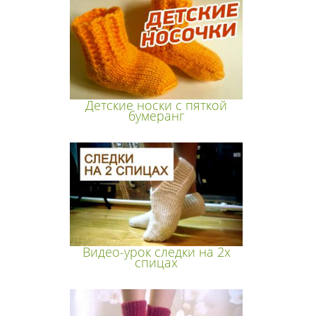
Детские носки с пяткой
бумеранг
Видео-урок следки на 2х
спицах