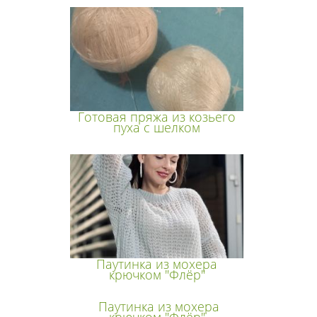
Готовая пряжа из козьего
пуха с шелком
Паутинка из мохера
крючком "Флёр"
Паутинка из мохера
крючком "Флёр"