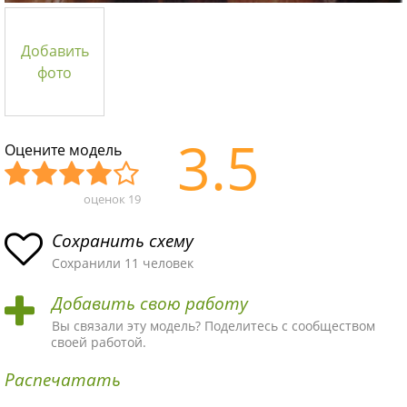
Добавить
фото
3.5
Оцените модель
оценок
19
Уж
Не
Об
Хор
Отл
асн
пло
ыч
ош
ичн
Сохранить схему
ая
хая
ная
ая
ая
Сохранили 11 человек
схе
схе
схе
схе
схе
Добавить свою работу
ма
ма
ма
ма
ма!
Вы связали эту модель? Поделитесь с сообществом
своей работой.
Распечатать