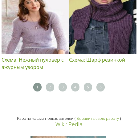
Схема: Нежный пуловер с
Схема: Шарф резинкой
ажурным узором
1
2
3
4
5
6
Работы наших пользователей
(
Добавить свою работу
)
Wiki: Pedia