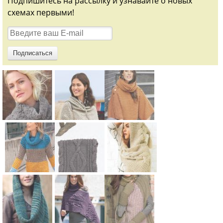
Подпишитесь на рассылку и узнавайте о новых
схемах первыми!
Схема:
Схема:
Схема:
хомут с
ажурная
укороченны
ажурным
накидка с
й худи с
узором
завязками
широкими
вязание
вязание
рукавами и
Схема:
Схема:
Схема:
крючком
крючком
снуд
свитер
классически
шарф-
для женщин
для женщин
вязание
реглан в
й объемный
капюшон с
крючком