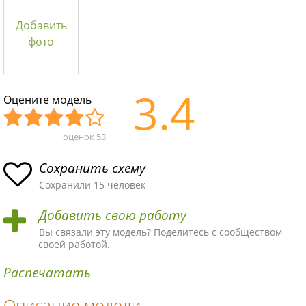
Добавить
фото
3.4
Оцените модель
оценок
53
Уж
Не
Об
Хор
Отл
асн
пло
ыч
ош
ичн
Сохранить схему
ая
хая
ная
ая
ая
Сохранили 15 человек
схе
схе
схе
схе
схе
Добавить свою работу
ма
ма
ма
ма
ма!
Вы связали эту модель? Поделитесь с сообществом
своей работой.
Распечатать
Описание модели