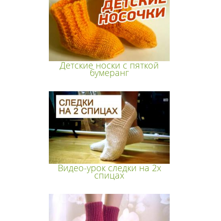
Детские носки с пяткой
бумеранг
Видео-урок следки на 2х
спицах