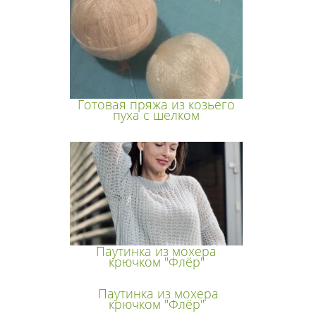
Готовая пряжа из козьего
пуха с шелком
Паутинка из мохера
крючком "Флёр"
Паутинка из мохера
крючком "Флёр"