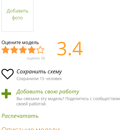
Добавить
фото
3.4
Оцените модель
оценок
56
Уж
Не
Об
Хор
Отл
асн
пло
ыч
ош
ичн
Сохранить схему
ая
хая
ная
ая
ая
Сохранили 15 человек
схе
схе
схе
схе
схе
Добавить свою работу
ма
ма
ма
ма
ма!
Вы связали эту модель? Поделитесь с сообществом
своей работой.
Распечатать
Описание модели