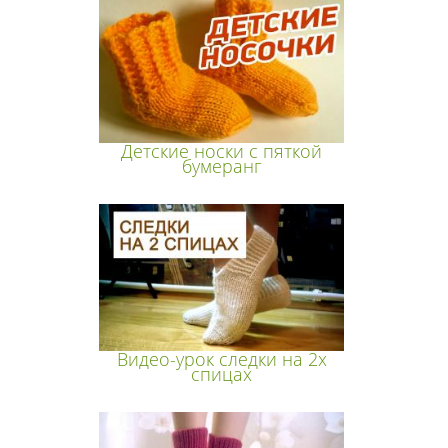
Детские носки с пяткой
бумеранг
Видео-урок следки на 2х
спицах