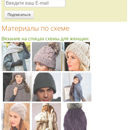
Материалы по схеме
Вязание на спицах схемы для женщин
Схема:
Схема:
Схема:
комплект из
шапка с
объемная
шарфа с
косами и
шапочка с
кистями и
меховым
отворотом
шапкой с
помпоном
вязание
Схема:
Схема:
Схема:
отворотом
вязание
спицами для
серая
простая
свободная
вязание
спицами для
женщин
накидка с
мужская
шапка с