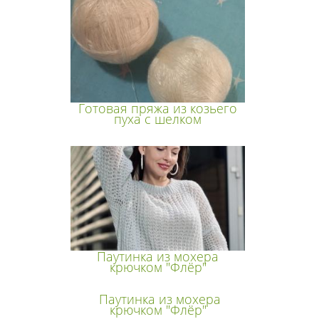
Готовая пряжа из козьего
пуха с шелком
Паутинка из мохера
крючком "Флёр"
Паутинка из мохера
крючком "Флёр"