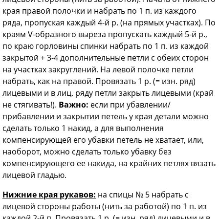
края правой полочки и набрать по 1 п. из каждого
ряда, пропуская каждый 4-й р. (на прямых участках). По
краям V-образного выреза пропускать каждый 5-й р.,
по краю горловины спинки набрать по 1 п. из каждой
закрытой + 3-4 дополнительные петли с обеих сторон
на участках закруглений. На левой полочке петли
набрать, как на правой. Провязать 1 р. (= изн. ряд)
лицевыми и в лиц. ряду петли закрыть лицевыми (край
не стягивать!).
Важно:
если при убавлении/
прибавлении и закрытии петель у края детали можно
сделать только 1 накид, а для выполнения
компенсирующей его убавки петель не хватает, или,
наоборот, можно сделать только убавку без
компенсирующего ее накида, на крайних петлях вязать
лицевой гладью.
Нижние края рукавов:
на спицы № 5 набрать с
лицевой стороны работы (нить за работой) по 1 п. из
каждой 2-й п. Провязать 1 р. (= изн. ряд) лицевыми и в