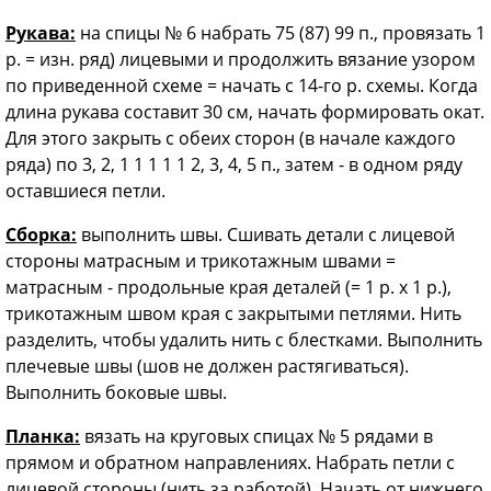
Рукава:
на спицы № 6 набрать 75 (87) 99 п., провязать 1
р. = изн. ряд) лицевыми и продолжить вязание узором
по приведенной схеме = начать с 14-го р. схемы. Когда
длина рукава составит 30 см, начать формировать окат.
Для этого закрыть с обеих сторон (в начале каждого
ряда) по 3, 2, 1 1 1 1 1 2, 3, 4, 5 п., затем - в одном ряду
оставшиеся петли.
Сборка:
выполнить швы. Сшивать детали с лицевой
стороны матрасным и трикотажным швами =
матрасным - продольные края деталей (= 1 р. х 1 р.),
трикотажным швом края с закрытыми петлями. Нить
разделить, чтобы удалить нить с блестками. Выполнить
плечевые швы (шов не должен растягиваться).
Выполнить боковые швы.
Планка:
вязать на круговых спицах № 5 рядами в
прямом и обратном направлениях. Набрать петли с
лицевой стороны (нить за работой). Начать от нижнего