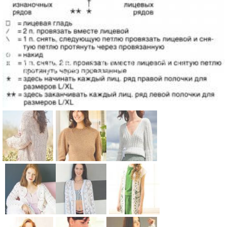
Схема:
Схема:
Схема:
удлиненный
классически
укороченны
кардиган с
й джемпер с
й жакет с
«павлиньим
объемным
запахом