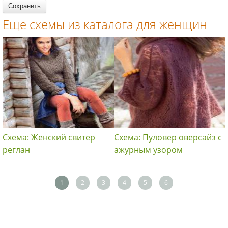
Еще схемы из каталога для женщин
Схема: Женский свитер
Схема: Пуловер оверсайз с
реглан
ажурным узором
1
2
3
4
5
6