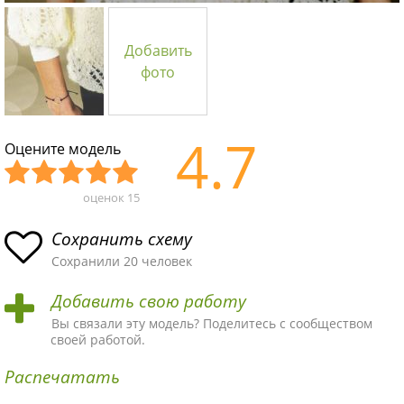
Добавить
фото
4.7
Оцените модель
оценок
15
Уж
Не
Об
Хор
Отл
асн
пло
ыч
ош
ичн
Сохранить схему
ая
хая
ная
ая
ая
Сохранили 20 человек
схе
схе
схе
схе
схе
Добавить свою работу
ма
ма
ма
ма
ма!
Вы связали эту модель? Поделитесь с сообществом
своей работой.
Распечатать