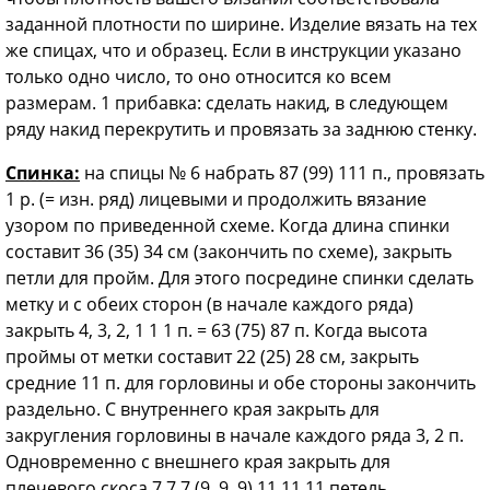
заданной плотности по ширине. Изделие вязать на тех
же спицах, что и образец. Если в инструкции указано
только одно число, то оно относится ко всем
размерам. 1 прибавка: сделать накид, в следующем
ряду накид перекрутить и провязать за заднюю стенку.
Спинка:
на спицы № 6 набрать 87 (99) 111 п., провязать
1 р. (= изн. ряд) лицевыми и продолжить вязание
узором по приведенной схеме. Когда длина спинки
составит 36 (35) 34 см (закончить по схеме), закрыть
петли для пройм. Для этого посредине спинки сделать
метку и с обеих сторон (в начале каждого ряда)
закрыть 4, 3, 2, 1 1 1 п. = 63 (75) 87 п. Когда высота
проймы от метки составит 22 (25) 28 см, закрыть
средние 11 п. для горловины и обе стороны закончить
раздельно. С внутреннего края закрыть для
закругления горловины в начале каждого ряда 3, 2 п.
Одновременно с внешнего края закрыть для
плечевого скоса 7 7 7 (9, 9, 9) 11 11 11 петель.