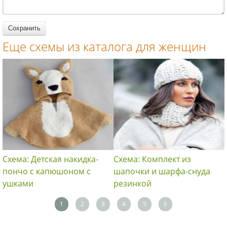
женщин
женщин
Еще схемы из каталога для женщин
Схема: Детская накидка-
Схема: Комплект из
пончо с капюшоном с
шапочки и шарфа-снуда
ушками
резинкой
1
2
3
4
5
6