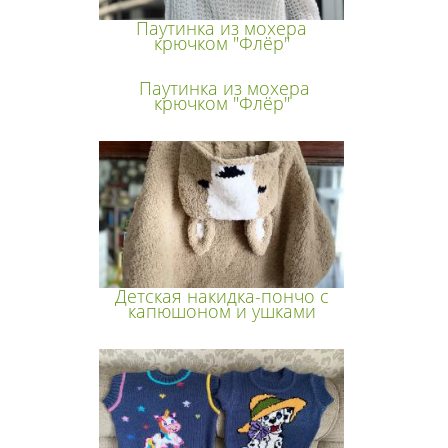
Паутинка из мохера
крючком "Флёр"
Паутинка из мохера
крючком "Флёр"
Детская накидка-пончо с
капюшоном и ушками