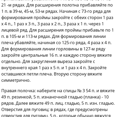
21 -м рядах. Для расширения полотна прибавляйте по
1 п. в 39-м, 45-м, 53-м рядах. Начиная с 73-го ряда для
формирования проймы закройте с обеих сторон 1 раз
х 4 п., 1 раз х 3 п., 3 раза х 2 п., 3 раза х 1 п. через 1
лицевой ряд. Для расширения проймы прибавьте по 1
п. в 105-м и 113-м рядах. Для формирования линии
плеча убавляйте, начиная со 125-го ряда, 4 раза х 4 п.
Для формирования линии горловины в 127-м ряду
закройте центральные 16 п. и каждую сторону вяжите
отдельно. Для закругления выреза закройте с
внутреннего края 1 раз х 5 п. и 1 раз х 4 п. Закройте
оставшиеся петли плеча. Вторую сторону вяжите
симметрично.
Правая полочка: наберите на спицы № 3 54 п. и вяжите
49 п. резинкой, 5 п. изнаночной гладью (планка) - 10
рядов. Далее вяжите 49 п. лиц. гладью, 5 п. изн. гладью.
Отверстия для пуговиц: в рядах, где предусмотрены
отверстия для пуговиц, 5 п., которые обычно вяжутся