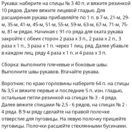
Рукава: наберите на спицы № 3 40 п. и вяжите резинкой
10 рядов. Далее вяжите лицевой гладью. Для
расширения рукава прибавляйте по 1 п. в 7-м, 21-м, 29-
м, 35-м, 41-м, 45-м, 51-м, 55-м, 59-м, 63-м, 67-м, 71-м, 75-
м, 81-м рядах. Начиная с 91-го ряда для оката рукава
закройте с обеих сторон 2 раза х 3 п., 2 раза х 2 п., 3
раза х 1 п., 3 раза х 1 п. через 1 лиц. ряд. Далее убавьте
в каждом лиц. ряду 4 раза х 1 п. и 4 раза х 3 п.
Сборка: выполните плечевые и боковые швы.
Выполните швы рукавов. Втачайте рукава.
Воротник: по краю горловины наберите 64 п. на спицы
№ 3,5 и вяжите первые и последние 5 п. изн. гладью,
остальные петли резинкой на спицах № 3 - 4 ряда.
Далее вяжите спицами № 2,5 - 6 рядов, на спицах № 2 -
4 ряда. В 9-м ряду сделайте на правой полочке
отверстие для пуговицы. На левую полочку пришейте
пуговицы. Полочки расшейте стеклянными бусинами.