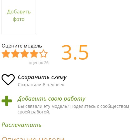
Добавить
фото
3.5
Оцените модель
оценок
26
Уж
Не
Об
Хор
Отл
асн
пло
ыч
ош
ичн
Сохранить схему
ая
хая
ная
ая
ая
Сохранили 6 человек
схе
схе
схе
схе
схе
Добавить свою работу
ма
ма
ма
ма
ма!
Вы связали эту модель? Поделитесь с сообществом
своей работой.
Распечатать
Описание модели