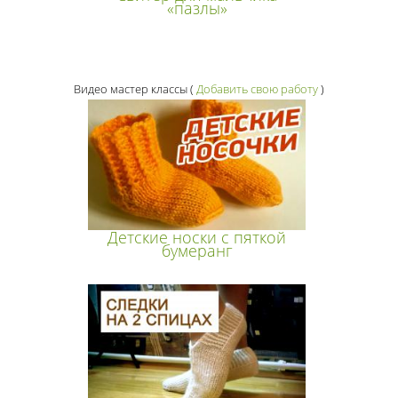
«пазлы»
Видео мастер классы
(
Добавить свою работу
)
Детские носки с пяткой
бумеранг