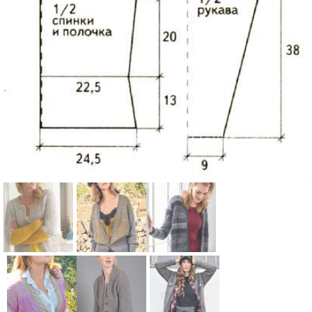
Схема:
Схема:
Схема:
кардиган с
свободный
укороченны
цветными
кардиган с
й жакет в