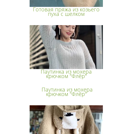
Готовая пряжа из козьего
пуха с шелком
Паутинка из мохера
крючком "Флёр"
Паутинка из мохера
крючком "Флёр"