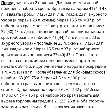
Перед:
начать из 2 половин. Для фактически левой
половины набрать крестообразным набором 41 (44) 47
п. и вязать кром., 17 (20) 23 п. лиц. глади, 23 п. ажурного
узора (= пер­вые 23 п. схемы). Через 15,5 см = 37 р. от
наборного края = после 1 лиц. р. отложить оставшиеся
37 (40) 43 п. Для фактически правой половины набрать
крестообразным набором 41 (44) 47 п. и вязать 23 л.
ажурного узора (= поспедние 23 п. схемы), 17 (20) 23 п.
лиц. глади, кром. Через 15,5 см = 37 р. от наборного
края отло­жить оставшиеся 37 (40) 43 п. Поспе этого
вязать на петпях обеих поповин вместе, при этом
начать с 38-го р. и дополнительно набрать посередине
1 п. = 75 (81) 87 п. После убавлений для боковых скосов
в работе 63 (69) 75 л. Через 41,5 см = 100 р. от
наборного края выполнить скосы реглана, как на
спинке. Одновременно через 59 см = 142 р. (61,5 см =
148 р.) 64 см = 154 р. от наборного края закрыть для
выреза горловины средние 21 (23) 25 п. и обе стороны
закончить раздельно. Для закругления закрыть с