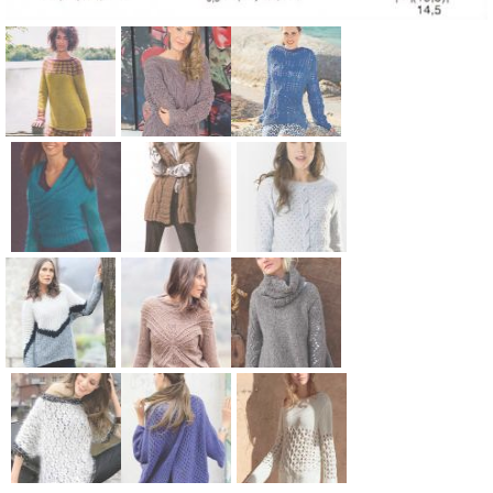
Схема:
Схема:
Схема:
удлиненный
пуловер с
ажурный
жаккардовы
кружевными
джемпер
й пуловер и
рукавами
удлиненног
мини юбка
вязание
о фасона с
Схема:
Схема:
Схема:
вязание
спицами для
косами
укороченны
теплая
классически
спицами для
женщин
вязание
й пуловер с
накидка с
й джемпер с
женщин
спицами для
запахом
косами
косами и
женщин
вязание
вязание
вырезом на
Схема:
Схема:
Схема:
спицами для
спицами для
спине
пушистый
пастельный
свитер с
женщин
женщин
вязание
трехцветны
джемпер с
ажурными
спицами для
й пуловер
ажурным
рукавами и