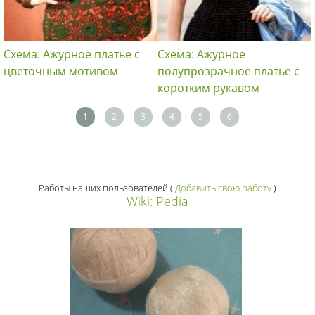
Схема: Ажурное платье с
Схема: Ажурное
цветочным мотивом
полупрозрачное платье с
коротким рукавом
1
2
3
4
5
6
Работы наших пользователей
(
Добавить свою работу
)
Wiki: Pedia