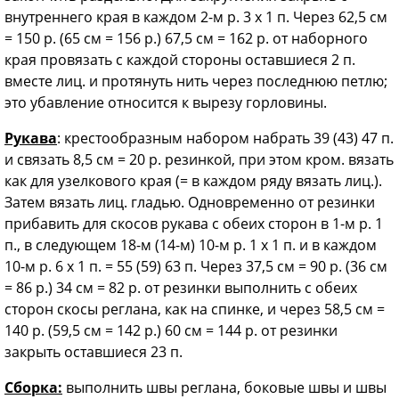
внутреннего края в каждом 2-м р. 3 х 1 п. Через 62,5 см
= 150 р. (65 см = 156 р.) 67,5 см = 162 р. от наборного
края провязать с каждой стороны оставшиеся 2 п.
вместе лиц. и про­тянуть нить через последнюю петлю;
это убавление относится к вырезу горловины.
Рукава
: крестообразным набором набрать 39 (43) 47 п.
и связать 8,5 см = 20 р. резинкой, при этом кром. вязать
как для узелкового края (= в каждом ряду вязать лиц.).
Затем вязать лиц. гладью. Одновременно от резинки
прибавить для скосов рукава с обеих сторон в 1-м р. 1
п., в следу­ющем 18-м (14-м) 10-м р. 1 х 1 п. и в каждом
10-м р. 6 х 1 п. = 55 (59) 63 п. Через 37,5 см = 90 р. (36 см
= 86 р.) 34 см = 82 р. от резинки выполнить с обеих
сторон скосы реглана, как на спинке, и через 58,5 см =
140 р. (59,5 см = 142 р.) 60 см = 144 р. от резинки
закрыть оставшиеся 23 п.
Сборка:
выполнить швы регла­на, боковые швы и швы