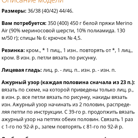
Размеры:
36/38 (40/42) 44/46.
Вам потребуется:
350 (400) 450 г белой пряжи Merino
Air (90% мери­носовой шерсти, 10% полиамида. 130
м/50 г); спицы № 6: крючок № 4,5.
Резинка:
кром., * 1 пиц., 1 изн.. повто­рять от *, 1 лиц.,
кром. В изн. р. петли вязать по рисунку.
Лицевая гладь:
лиц. р. - лиц. п.. изн. р. - изн. п.
Ажурный узор (каждая половина сна­чала из 23 п.):
вязать по схеме, на которой приведены только лиц. р.,
в изн. р. все петли вязать по рисунку, накиды вязать
изн. Ажурный узор начинать из 2 половин, распреде­
ляя петпи по инструкции. С 39-го р. продопжить вязать
ажурный узор на петпях обеих половин. Связать 1 раз
с 1-го по 92-й р., затем повторять с 81-го по 92-й р.