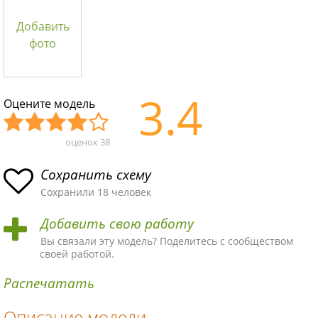
Добавить
фото
3.4
Оцените модель
оценок
38
Уж
Не
Об
Хор
Отл
асн
пло
ыч
ош
ичн
Сохранить схему
ая
хая
ная
ая
ая
Сохранили 18 человек
схе
схе
схе
схе
схе
Добавить свою работу
ма
ма
ма
ма
ма!
Вы связали эту модель? Поделитесь с сообществом
своей работой.
Распечатать
Описание модели