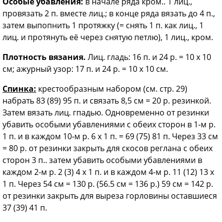
Особые убавления:
в начале ряда кром.. 1 лиц.,
провязать 2 п. вместе лиц.; в конце ряда вязать до 4 п.,
затем выпопнить 1 протяжку (= снять 1 п. как лиц., 1
лиц. и протянуть её через снятую петлю), 1 лиц., кром.
Плотность вязания.
Лиц. гладь: 16 п. и 24 р. = 10 х 10
см; ажурный узор: 17 п. и 24 р. = 10 х 10 см.
Спинка:
крестообразным набором (см. стр. 29)
набрать 83 (89) 95 п. и связать 8,5 см = 20 р. резинкой.
Затем вязать лиц. гпадью. Одновременно от резинки
убавить особыми убавлениями с обеих сторон в 1-м р.
1 п. и в каждом 10-м р. 6 х 1 п. = 69 (75) 81 п. Через 33 см
= 80 р. от резинки закрыть для скосов реглана с обеих
сторон 3 п.. затем убавить особыми убавлениями в
каждом 2-м р. 2 (3) 4 х 1 п. и в каждом 4-м р. 11 (12) 13 х
1 п. Через 54 см = 130 р. (56.5 см = 136 р.) 59 см = 142 р.
от резинки закрыть для выреза горловины оставшиеся
37 (39) 41 п.