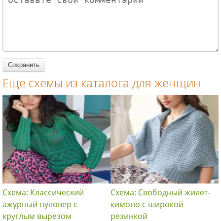
женщин
рукавами
вязание
вязание
вязание
спицами для
спицами для
спицами для
женщин
женщин
женщин
Еще схемы из каталога для женщин
Схема: Классический
Схема: Свободный жилет-
ажурный пуловер с
кимоно с широкой
круглым вырезом
резинкой