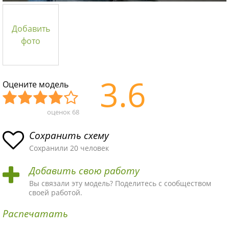
Добавить
фото
3.6
Оцените модель
оценок
68
Уж
Не
Об
Хор
Отл
асн
пло
ыч
ош
ичн
Сохранить схему
ая
хая
ная
ая
ая
Сохранили 20 человек
схе
схе
схе
схе
схе
Добавить свою работу
ма
ма
ма
ма
ма!
Вы связали эту модель? Поделитесь с сообществом
своей работой.
Распечатать