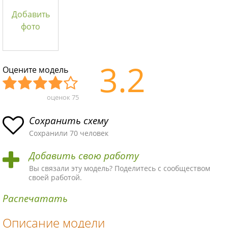
Добавить
фото
3.2
Оцените модель
оценок
75
Уж
Не
Об
Хор
Отл
асн
пло
ыч
ош
ичн
Сохранить схему
ая
хая
ная
ая
ая
Сохранили 70 человек
схе
схе
схе
схе
схе
Добавить свою работу
ма
ма
ма
ма
ма!
Вы связали эту модель? Поделитесь с сообществом
своей работой.
Распечатать
Описание модели