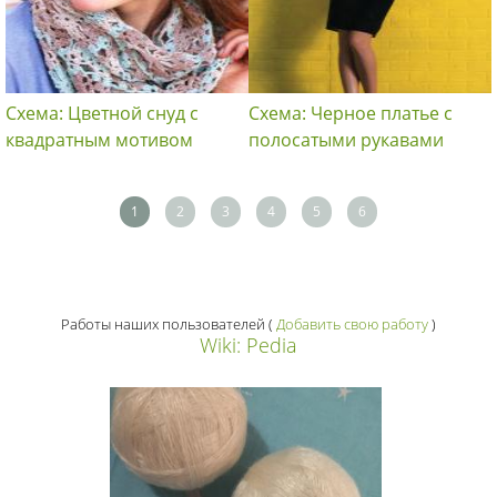
Схема: Цветной снуд с
Схема: Черное платье с
квадратным мотивом
полосатыми рукавами
1
2
3
4
5
6
Работы наших пользователей
(
Добавить свою работу
)
Wiki: Pedia