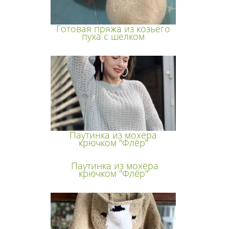
Готовая пряжа из козьего
пуха с шелком
Паутинка из мохера
крючком "Флёр"
Паутинка из мохера
крючком "Флёр"