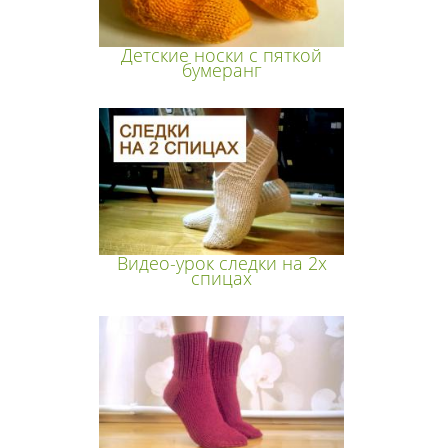
Детские носки с пяткой
бумеранг
Видео-урок следки на 2х
спицах