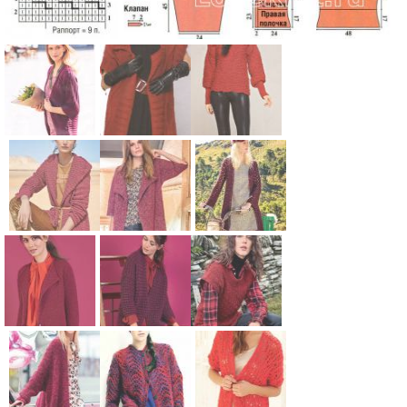
Схема:
Схема:
Схема:
удлиненный
длинный
красный
жакет без
красный
пуловер с
застежек с
жилет
заужеными
закругленны
вязание
рукавами
Схема:
Схема:
Схема:
м краем
спицами для
вязание
удлиненный
кардиган-
кардиган
вязание
женщин
спицами для
кардиган с
кимоно
удлиненный
спицами для
женщин
капюшоном
оверсайз с
с ажурным
женщин
вязание
отворотами
рисунком
Схема:
Схема:
Схема:
спицами для
вязание
вязание
удлиненный
свободный
удлиненный
женщин
спицами для
спицами для
кардиган
кардиган с
жилет с