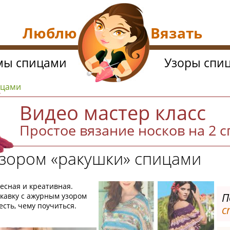
Люблю Вязать
мы спицами
Узоры спи
ицами
Видео мастер класс
Простое вязание носков на 2 
узором «ракушки» спицами
есная и креативная.
П
кавку с ажурным узором
есть, чему поучиться.
с