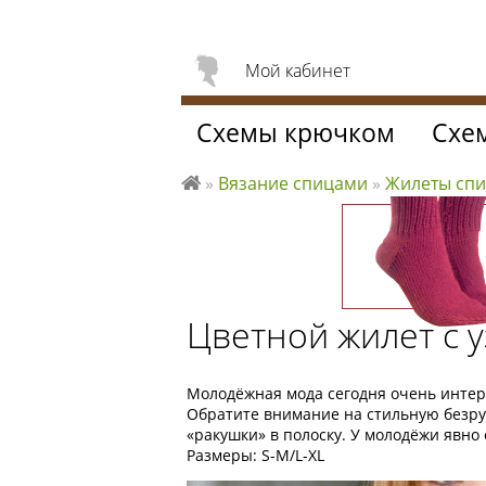
Мой кабинет
Схемы крючком
Схе
»
Вязание спицами
»
Жилеты сп
Л
ю
б
л
ю
Цветной жилет с 
вя
за
ть
Молодёжная мода сегодня очень интер
Обратите внимание на стильную безру
«ракушки» в полоску. У молодёжи явно 
Размеры: S-M/L-XL