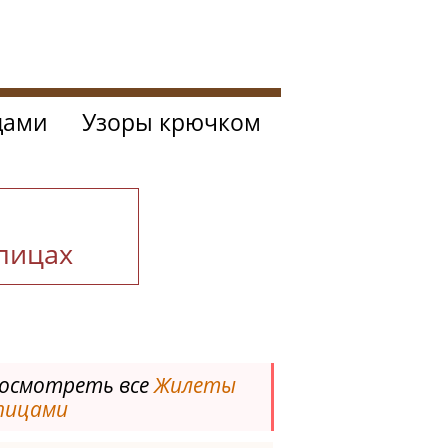
цами
Узоры крючком
спицах
осмотреть все
Жилеты
пицами