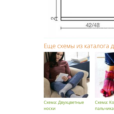
Еще схемы из каталога
Схема: Двухцветные
Схема: К
носки
пальчик