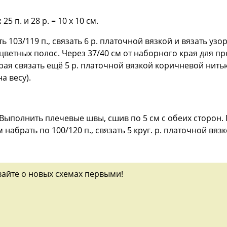
:
25 п. и 28 р. = 10 х 10 см.
103/119 п., связать 6 р. платочной вязкой и вязать узо
ветных полос. Через 37/40 см от наборного края для про
рая связать ещё 5 р. платочной вязкой коричневой нитью
а весу).
ыполнить плечевые швы, сшив по 5 см с обеих сторон.
набрать по 100/120 п., связать 5 круг. р. платочной вяз
вайте о новых схемах первыми!