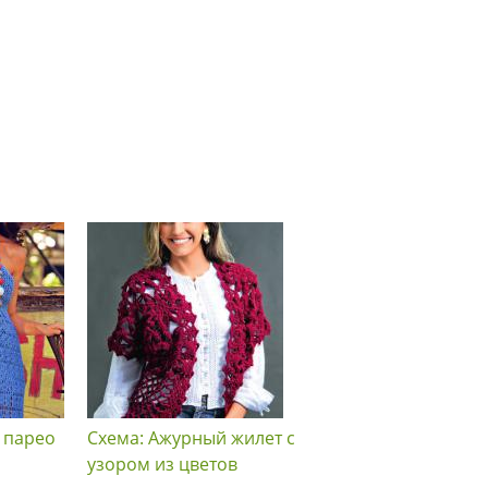
 парео
Схема: Ажурный жилет с
Схема: Мужской пул
узором из цветов
с жемчужным узоро