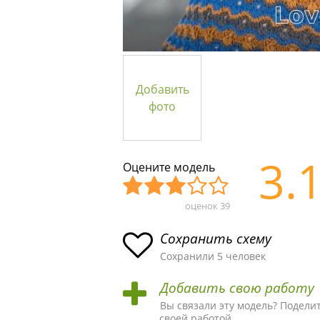
Добавить
фото
3.
Оцените модель
оценок
39
Уж
Не
Об
Хор
Отл
асн
пло
ыч
ош
ичн
Сохранить схему
ая
хая
ная
ая
ая
Сохранили 5 человек
схе
схе
схе
схе
схе
Добавить свою работу
ма
ма
ма
ма
ма!
Вы связали эту модель? Подели
своей работой.