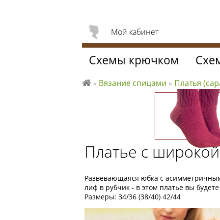
Мой кабинет
Схемы крючком
Схе
»
Вязание спицами
»
Платья (с
Л
ю
б
л
ю
Платье с широко
вя
за
ть
Развевающаяся юбка с асимметричны
лиф в рубчик - в этом платье вы будет
Размеры: 34/36 (38/40) 42/44