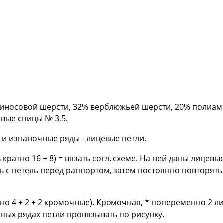
носовой шерсти, 32% верблюжьей шерсти, 20% полиамида; 
овые спицы № 3,5.
 и изнаночные ряды - лицевые петли.
 кратно 16 + 8) = вязать согл. схеме. На ней даны лицев
ть с петель перед раппортом, затем постоянно повторять
тно 4 + 2 + 2 кромочные). Кромочная, * попеременно 2 л
ных рядах петли провязывать по рисунку.