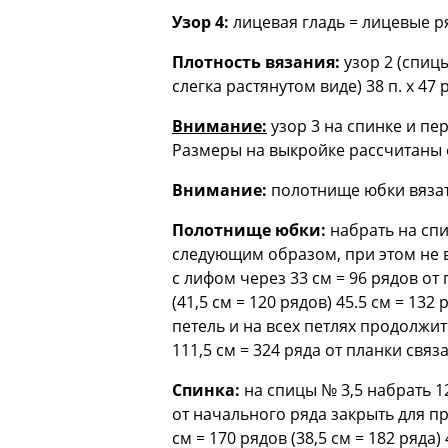
Узор 4:
лицевая гладь = лицевые р
Плотность вязания:
узор 2 (спицы 
слегка растянутом виде) 38 п. х 47 р.
Внимание:
узор 3 на спинке и пер
Размеры на выкройке рассчитаны с
Внимание:
полотнище юбки вязать
Полотнище юбки:
набрать на спи
следующим образом, при этом не вы
с лифом через 33 см = 96 рядов от 
(41,5 см = 120 рядов) 45.5 см = 1
петель и на всех петлях продолжить
111,5 см = 324 ряда от планки связ
Спинка:
на спицы № 3,5 набрать 120
от начального ряда закрыть для прой
см = 170 рядов (38,5 см = 182 ряда