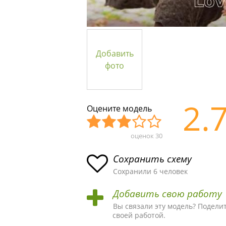
Добавить
фото
2.
Оцените модель
оценок
30
Уж
Не
Об
Хор
Отл
асн
пло
ыч
ош
ичн
Сохранить схему
ая
хая
ная
ая
ая
Сохранили 6 человек
схе
схе
схе
схе
схе
Добавить свою работу
ма
ма
ма
ма
ма!
Вы связали эту модель? Подели
своей работой.