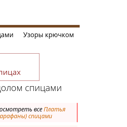
цами
Узоры крючком
спицах
долом спицами
осмотреть все
Платья
сарафаны) спицами