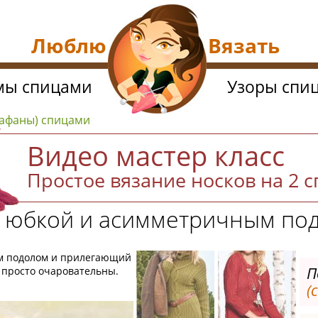
Люблю Вязать
мы спицами
Узоры спи
арафаны) спицами
Видео мастер класс
Простое вязание носков на 2 
й юбкой и асимметричным по
м подолом и прилегающий
П
е просто очаровательны.
(