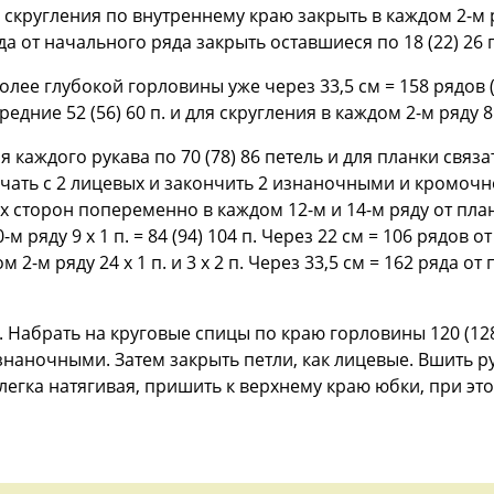
скругления по внутреннему краю закрыть в каждом 2-м ря
яда от начального ряда закрыть оставшиеся по 18 (22) 26 п
более глубокой горловины уже через 33,5 см = 158 рядов (3
едние 52 (56) 60 п. и для скругления в каждом 2-м ряду 8 
 каждого рукава по 70 (78) 86 петель и для планки связа
чать с 2 лицевых и закончить 2 изнаночными и кромочн
х сторон попеременно в каждом 12-м и 14-м ряду от план
-м ряду 9 x 1 п. = 84 (94) 104 п. Через 22 см = 106 рядов 
ом 2-м ряду 24 х 1 п. и 3 х 2 п. Через 33,5 см = 162 ряда о
Набрать на круговые спицы по краю горловины 120 (128)
знаночными. Затем закрыть петли, как лицевые. Вшить 
легка натягивая, пришить к верхнему краю юбки, при э