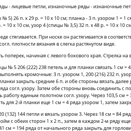
яды - лицевые петли, изнаночные ряды - изнаночные пет
№ 5) 26 п. х 29 р. = 10 х 10 см; планка - 3 п. узором 1 = 1 
 = 10 х 10 см, узор 4 (спицы № 3,5) 32 п. х 48 р. = 10 х 10 см
еде стягивается. При носке он растягивается в соответс
огл. плотности вязания в слегка растянутом виде.
 поперек, начиная с левого бокового края. Стрелка на 
цы № 5 206 (222) 238 петель и для планки связать 1 см =
полнять кромочные: 3 п. узором 1, 200 (216) 232 п. узор
планки закрыть средние 6 п. и обе стороны вязать далее 
32 ряда согл. узору. Затем обе стороны вновь соединить
 работу единым полотном согл. узору. Через 103,5 см = 3
ать для 2-й планки еще 1 см = 4 ряда узором 1, затем закр
 (132) 144 петли и вязать узором 3. Через 18 см = 84 ряда
м с обеих сторон 1 х 2 п., затем в каждом 2-м ряду еще 3 
) 41 см = 194 ряда от начального ряда закрыть для горлови