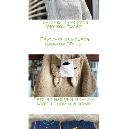
Паутинка из мохера
крючком "Флёр"
Паутинка из мохера
крючком "Флёр"
Детская накидка-пончо с
капюшоном и ушками