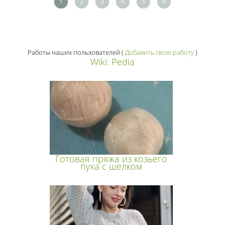
1
2
3
4
5
6
Работы наших пользователей
(
Добавить свою работу
)
Wiki: Pedia
Готовая пряжа из козьего
пуха с шелком