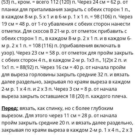
(53) п., кром. =
всего 112 (120) п. Через 24 см = 62 р. от
планки для приталивания закрыть с обеих сторон 1 п.,
в каждом 8-м р. 5 х 1 и в 6-м р. 1 х 1 п. = 98 (106) п. Через
19 см = 48 р. от 1-го убавления с обеих сторон нанести
отметки. Для скосов В 21-м р. от отметок прибавить с
обеих сторон 1 п., в каждом 8-м р. 2 х 1 п. и в каждом 6-
м р. 2 х 1 п. = 108 (116) п. (прибавления включать в
узор). Через 23 см = 58 р. от отметок для пройм закрыть
с обеих сторон 4 п., в каждом 2-м р. 1x3 п., 1(2)х 2 п. и
1x1 п. = 88(92) п. Через 16 см = 40 р. от начала пройм
для выреза горловины закрыть средние 32 п. и вязать
далее раздельно, закрывая по краям выреза в каждом
2-м р. 1 х 4 п. и 2 х 3 п. Через 3 см = 8 р. от начала
выреза закрыть оставшиеся 18 (20) п. каждого плеча.
Перед:
вязать, как спинку, но с более глубоким
вырезом. Для этого через 11 см = 28 р. от начала
пройм закрыть средние 20 п. и вязать далее раздельно,
закрывая по краям выреза в каждом 2-м р. 1 x 4 п., 2 x 3