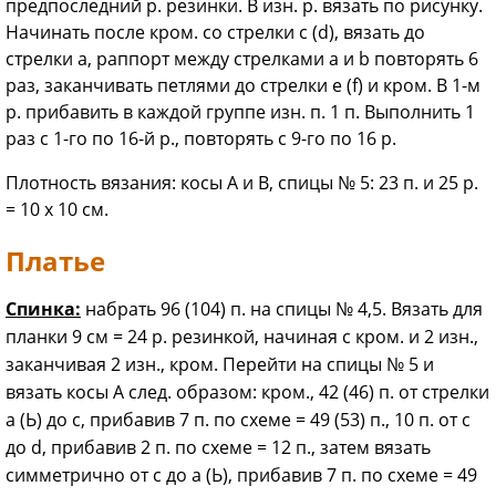
предпоследний р. резинки. В изн. р. вязать по рисунку.
Начинать после кром. со стрелки с (d), вязать до
стрелки а, раппорт между стрелками а и b повторять 6
раз, заканчивать петлями до стрелки е (f) и кром. В 1-м
р. прибавить в каждой группе изн. п. 1 п. Выполнить 1
раз с 1-го по 16-й р., повторять с 9-го по 16 р.
Плотность вязания: косы А и В, спицы № 5: 23 п. и 25 р.
= 10 х 10 см.
Платье
Спинка:
набрать 96 (104) п. на спицы № 4,5. Вязать для
планки 9 см = 24 р. резинкой, начиная с кром. и 2 изн.,
заканчивая 2 изн., кром. Перейти на спицы № 5 и
вязать косы А след. образом: кром., 42 (46) п. от стрелки
а (Ь) до с, прибавив 7 п. по схеме = 49 (53) п., 10 п. от с
до d, прибавив 2 п. по схеме = 12 п., затем вязать
симметрично от с до а (Ь), прибавив 7 п. по схеме = 49