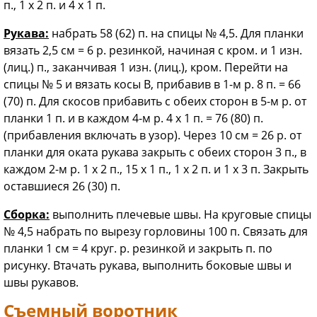
п., 1 x 2 п. и 4 х 1 п.
Рукава:
набрать 58 (62) п. на спицы № 4,5. Для планки
вязать 2,5 см = 6 р. резинкой, начиная с кром. и 1 изн.
(лиц.) п., заканчивая 1 изн. (лиц.), кром. Перейти на
спицы № 5 и вязать косы В, прибавив в 1-м р. 8 п. = 66
(70) п. Для скосов прибавить с обеих сторон в 5-м р. от
планки 1 п. и в каждом 4-м р. 4 х 1 п. = 76 (80) п.
(прибавления включать в узор). Через 10 см = 26 р. от
планки для оката рукава закрыть с обеих сторон 3 п., в
каждом 2-м р. 1 х 2 п., 15 х 1 п., 1 х 2 п. и 1 х 3 п. Закрыть
оставшиеся 26 (30) п.
Сборка:
выполнить плечевые швы. На круговые спицы
№ 4,5 набрать по вырезу горловины 100 п. Связать для
планки 1 см = 4 круг. р. резинкой и закрыть п. по
рисунку. Втачать рукава, выполнить боковые швы и
швы рукавов.
Съемный воротник