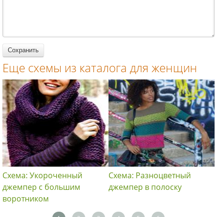
интарсий
спицами для
спицами для
вязание
женщин
женщин
спицами для
женщин
Еще схемы из каталога для женщин
Схема: Укороченный
Схема: Разноцветный
джемпер с большим
джемпер в полоску
воротником