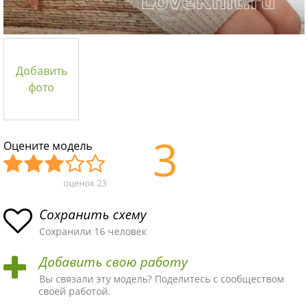
Добавить
фото
3
Оцените модель
оценок
23
Уж
Не
Об
Хор
Отл
асн
пло
ыч
ош
ичн
Сохранить схему
ая
хая
ная
ая
ая
Сохранили 16 человек
схе
схе
схе
схе
схе
Добавить свою работу
ма
ма
ма
ма
ма!
Вы связали эту модель? Поделитесь с сообществом
своей работой.