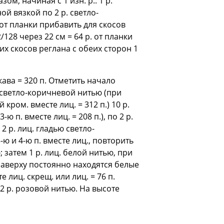
ом, начиная с 1 изн. р.: 1 р.
й вязкой по 2 р. светло-
 от планки прибавить для скосов
22/128 через 22 см = 64 р. от планки
ких скосов реглана с обеих сторон 1
ава = 320 п. Отметить начало
 светло-коричневой нитью (при
кром. вместе лиц. = 312 п.) 10 р.
 п. вместе лиц. = 208 п.), по 2 р.
 р. лиц. гладью светло-
-ю и 4-ю п. вместе лиц., повторить
 затем 1 р. лиц. белой нитью, при
 наверху постоянно находятся белые
е лиц. скрещ. или лиц. = 76 п.
 2 р. розовой нитью. На высоте