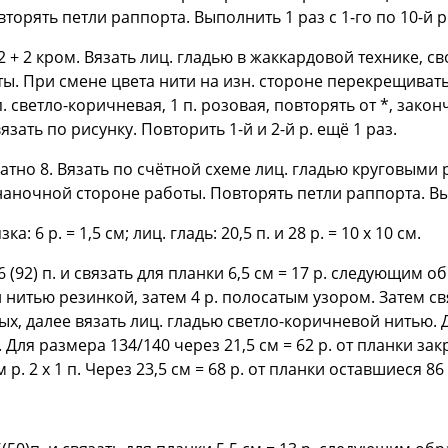
торять петли раппорта. Выполнить 1 раз с 1-го по 10-й р
2 + 2 кром. Вязать лиц. гладью в жаккардовой технике,
ы. При смене цвета нити на изн. стороне перекрещивать,
 п. светло-коричневая, 1 п. розовая, повторять от *, зак
вязать по рисунку. Повторить 1-й и 2-й р. ещё 1 раз.
атно 8. Вязать по счётной схеме лиц. гладью круговыми 
ночной стороне работы. Повторять петли раппорта. Выпо
ка: 6 р. = 1,5 см; лиц. гладь: 20,5 п. и 28 р. = 10 x 10 см.
(92) п. и связать для планки 6,5 см = 17 р. следующим обр
 нитью резинкой, затем 4 р. полосатым узором. Затем св
х, далее вязать лиц. гладью светло-коричневой нитью. Д
. Для размера 134/140 через 21,5 см = 62 р. от планки за
 р. 2 х 1 п. Через 23,5 см = 68 р. от планки оставшиеся 86