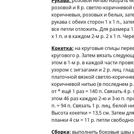
Рукава:
розовой нитью набрать 46(5
розовой и 8 р. светло-коричневой 
коричневых, розовых и белых, зате
рукава с обеих сторон 1 х 1 п., зате
все петли отложить. Для размера 13
x 1 п. и в каждом 2-м р. 2 х 1 п. Че
Кокетка:
на круговые спицы переве
кругового р. Затем вязать следую
этом в 1-м р. в каждой части провя
узором с зигзагами и 2 р. лиц. глад
платочной вязкой светло-коричнево
коричневой нитью (в последнем р. п
от * ещё 1 раз = 140 п. Связать 4 
этом 46 раз каждую 2-ю и 3-ю п. п
п. = 94 п. Связать 1 р. лиц. белой 
Высота кокетки = 13,5 см. Затем д
планки 4 см = 11 р. петли свободно
Сборка:
выполнить боковые швы и