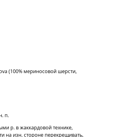
uova (100% мериносовой шерсти,
. п.
выми р. в жаккардовой технике,
и на изн. стороне перекрещивать,