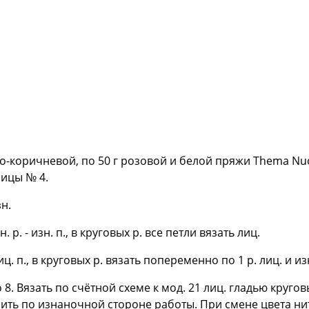
етло-коричневой, по 50 г розовой и белой пряжи Thema N
пицы № 4.
н.
зн. р. - изн. п., в круговых р. все петли вязать лиц.
лиц. п., в круговых р. вязать попеременно по 1 р. лиц. и изн
о 8. Вязать по счётной схеме к мод. 21 лиц. гладью круго
ть по изнаночной стороне работы. При смене цвета нит