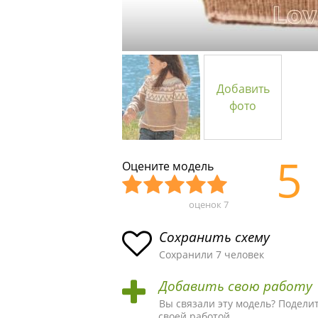
Добавить
фото
5
Оцените модель
оценок
7
Уж
Не
Об
Хор
Отл
асн
пло
ыч
ош
ичн
Сохранить схему
ая
хая
ная
ая
ая
Сохранили 7 человек
схе
схе
схе
схе
схе
Добавить свою работу
ма
ма
ма
ма
ма!
Вы связали эту модель? Подели
своей работой.