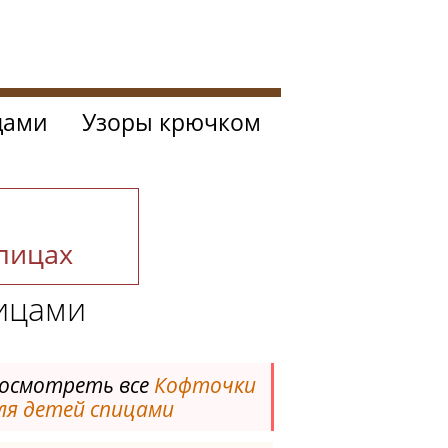
цами
Узоры крючком
спицах
пицами
осмотреть все
Кофточки
ля детей спицами