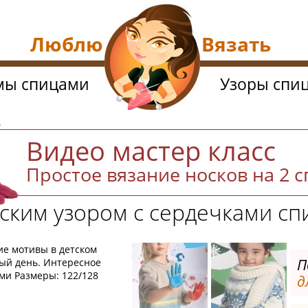
Люблю Вязать
мы спицами
Узоры спи
й
Видео мастер класс
Простое вязание носков на 2 
ским узором с сердечками с
е мотивы в детском
П
ый день. Интересное
ами Размеры: 122/128
д