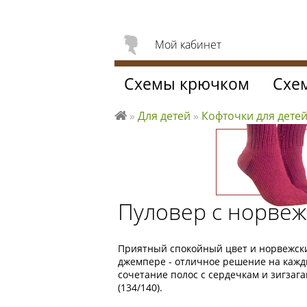
Мой кабинет
Схемы крючком
Схе
»
Для детей
»
Кофточки для дете
Л
ю
б
л
ю
Пуловер с норвеж
вя
за
ть
Приятный спокойный цвет и норвежски
джемпере - отличное решение на кажд
сочетание полос с сердечкам и зигзаг
(134/140).