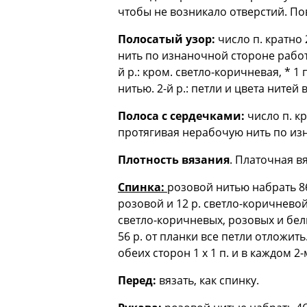
чтобы не возникало отверстий. Пов
Полосатый узор:
число п. кратно 
нить по изнаночной стороне работ
й р.: кром. светло-коричневая, * 1
нитью. 2-й р.: петли и цвета нитей 
Полоса с сердечками:
число п. кр
протягивая нерабочую нить по изна
Плотность вязания
. Платочная вяз
Спинка:
розовой нитью набрать 86 
розовой и 12 р. светло-коричневой
светло-коричневых, розовых и белы
56 р. от планки все петли отложить
обеих сторон 1 x 1 п. и в каждом 2-м
Перед:
вязать, как спинку.