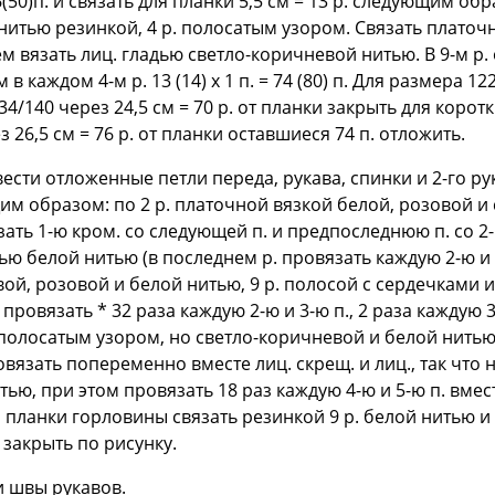
0)п. и связать для планки 5,5 см = 13 р. следующим образ
нитью резинкой, 4 р. полосатым узором. Связать платочно
м вязать лиц. гладью светло-коричневой нитью. В 9-м р.
м в каждом 4-м р. 13 (14) х 1 п. = 74 (80) п. Для размера 1
4/140 через 24,5 см = 70 р. от планки закрыть для корот
рез 26,5 см = 76 р. от планки оставшиеся 74 п. отложить.
сти отложенные петли переда, рукава, спинки и 2-го рук
щим образом: по 2 р. платочной вязкой белой, розовой и
зать 1-ю кром. со следующей п. и предпоследнюю п. со 2-й 
ью белой нитью (в последнем р. провязать каждую 2-ю и 3-ю
й, розовой и белой нитью, 9 р. полосой с сердечками и 2
ровязать * 32 раза каждую 2-ю и 3-ю п., 2 раза каждую 3
р. полосатым узором, но светло-коричневой и белой нитью;
ровязать попеременно вместе лиц. скрещ. и лиц., так что
нитью, при этом провязать 18 раз каждую 4-ю и 5-ю п. вмест
ля планки горловины связать резинкой 9 р. белой нитью и
 закрыть по рисунку.
 швы рукавов.