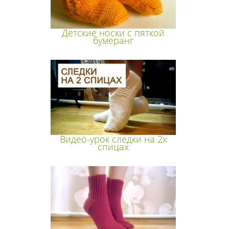
Детские носки с пяткой
бумеранг
Видео-урок следки на 2х
спицах