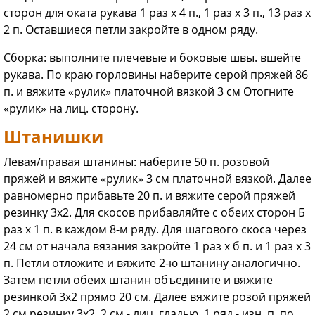
сторон для оката рукава 1 раз х 4 п., 1 раз х 3 п., 13 раз х
2 п. Оставшиеся петли закройте в одном ряду.
Сборка: выполните плечевые и боковые швы. вшейте
рукава. По краю горловины наберите серой пряжей 86
п. и вяжите «рулик» платочной вязкой 3 см Отогните
«рулик» на лиц. сторону.
Штанишки
Левая/правая штанины: наберите 50 п. розовой
пряжей и вяжите «рулик» 3 см платочной вязкой. Далее
равномерно прибавьте 20 п. и вяжите серой пряжей
резинку 3x2. Для скосов прибавляйте с обеих сторон Б
раз х 1 п. в каждом 8-м ряду. Для шагового скоса через
24 см от начала вязания закройте 1 раз х б п. и 1 раз х 3
п. Петли отложите и вяжите 2-ю штанину аналогично.
Затем петли обеих штанин объедините и вяжите
резинкой 3x2 прямо 20 см. Далее вяжите розой пряжей
2 см резинку 3x2, 2 см - лиц. гладью, 1 ряд - изн. п. по