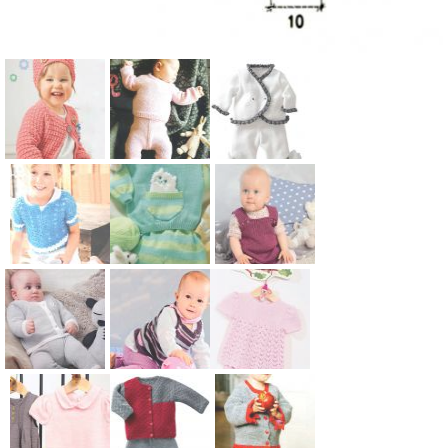
Схема:
Схема:
Схема:
детская
комплект из
костюм для
кофта
кофточки и
малыша из
реглан и
штанишек
штанов и
шапочка
для
жакета с
Схема:
Схема:
Схема:
для детей
младенца
рюшами для
ажурные
полосатый
сарафан на
для детей
детей
брюки и
костюм из
широких
джемпер
кофты с
бретелях и
для ребенка
карманом и
штанишки
Схема:
Схема:
Схема:
для детей
штанишек
для девочки
комплект
детская
ажурная
для детей
для детей