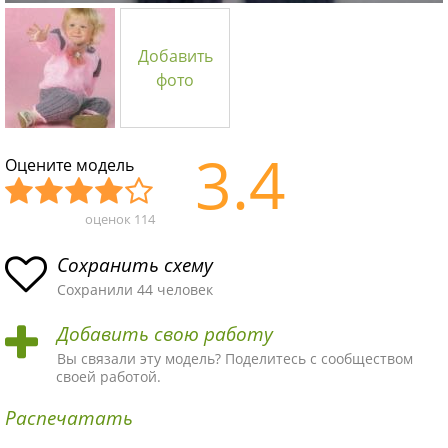
Добавить
фото
3.4
Оцените модель
оценок
114
Уж
Не
Об
Хор
Отл
асн
пло
ыч
ош
ичн
Сохранить схему
ая
хая
ная
ая
ая
Сохранили 44 человек
схе
схе
схе
схе
схе
Добавить свою работу
ма
ма
ма
ма
ма!
Вы связали эту модель? Поделитесь с сообществом
своей работой.
Распечатать