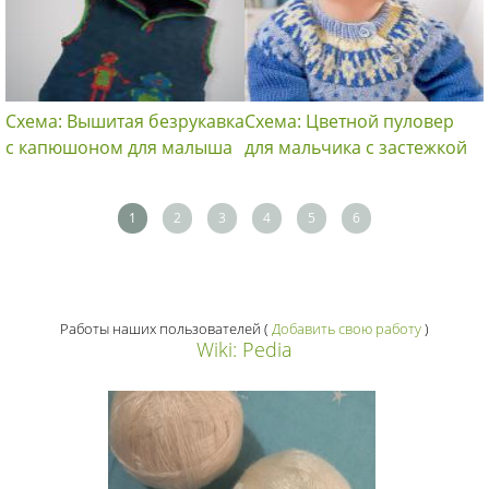
Схема: Вышитая безрукавка
Схема: Цветной пуловер
с капюшоном для малыша
для мальчика с застежкой
1
2
3
4
5
6
Работы наших пользователей
(
Добавить свою работу
)
Wiki: Pedia