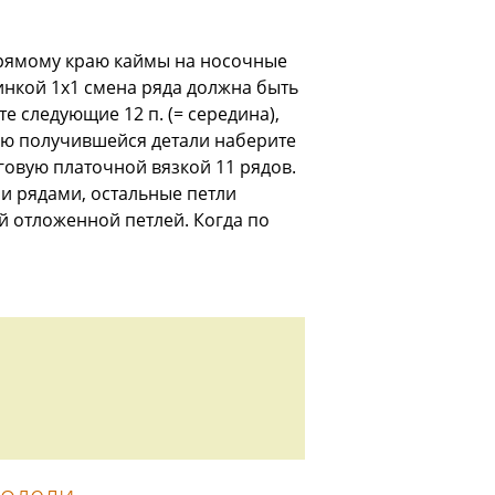
о прямому краю каймы на носочные
зинкой 1x1 смена ряда должна быть
е следующие 12 п. (= середина),
раю получившейся детали наберите
уговую платочной вязкой 11 рядов.
и рядами, остальные петли
й отложенной петлей. Когда по
модели