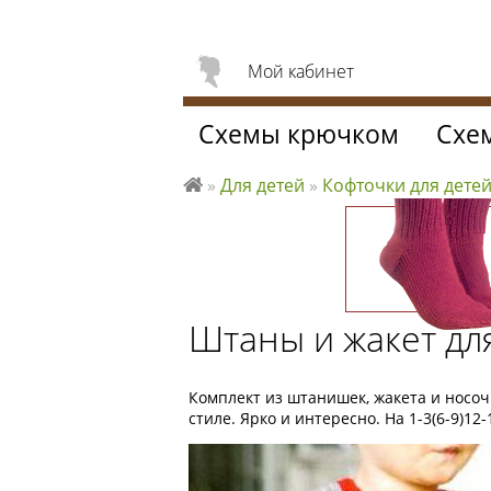
Мой кабинет
Схемы крючком
Схе
»
Для детей
»
Кофточки для дете
Л
ю
б
л
ю
Штаны и жакет дл
вя
за
ть
Комплект из штанишек, жакета и носо
стиле. Ярко и интересно. На 1-3(6-9)12