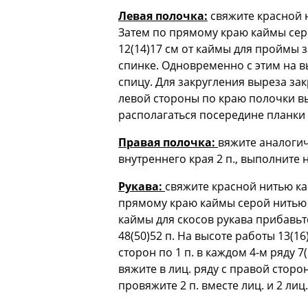
Левая полочка:
свяжите красной ни
Затем по прямому краю каймы серо
12(14)17 см от каймы для проймы з
спинке. Одновременно с этим на вы
спицу. Для закругления выреза закро
левой стороны по краю полочки вы
располагаться посередине планки 
Правая полочка:
вяжите аналогич
внутреннего края 2 п., выполните 
Рукава:
свяжите красной нитью кай
прямому краю каймы серой нитью н
каймы для скосов рукава прибавьте
48(50)52 п. На высоте работы 13(16)
сторон по 1 п. в каждом 4-м ряду 
вяжите в лиц. ряду с правой стороны
провяжите 2 п. вместе лиц. и 2 лиц