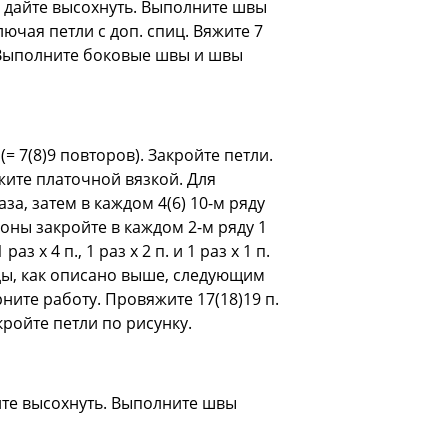
и дайте высохнуть. Выполните швы
ючая петли с доп. спиц. Вяжите 7
 Выполните боковые швы и швы
(= 7(8)9 повторов). Закройте петли.
жите платочной вязкой. Для
за, затем в каждом 4(6) 10-м ряду
роны закройте в каждом 2-м ряду 1
 х 4 п., 1 раз х 2 п. и 1 раз х 1 п.
яды, как описано выше, следующим
рните работу. Провяжите 17(18)19 п.
ройте петли по рисунку.
айте высохнуть. Выполните швы