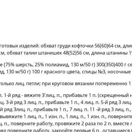
готовых изделий: обхват груди кофточки 56(60)64 см, дли
см, обхват талии штанишек 48(52)56 см, длина штанины 19
e (75% шерсть, 25% полиамид, 130 м/50 г) 300(350)400 г с
д, 130 м/50 г) 100 г красного цвета, спицы №3, носочны
только лиц. петли; при круговом вязании попеременно 1 ря
1-й ряд - вяжите З'лиц. п., прибавьте 1 п. (скрещенный на
3-й ряд 3 лиц. п., прибавьте 1 п., 4 лиц. п. 5-й ряд 3 лиц. 
9-й ряд Злиц. п., прибавьте 1 п., 7 лиц. п. 11 -й ряд 3 лиц. п
яжите 1 лиц. п., 1 изн. п., 1 лиц. п., 1 изн. п., повернит
. п., поверните работу, провяжите 2 раза по 2 п. вместе
 ряд поверните работу, закройте первые 6 п., оставшиеся