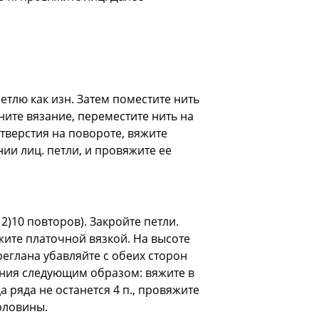
тлю как изн. Затем поместите нить
ите вязание, переместите нить на
тверстия на повороте, вяжите
нии лиц. петли, и провяжите ее
2)10 повторов). Закройте петли.
жите платочной вязкой. На высоте
 реглана убавляйте с обеих сторон
вления следующим образом: вяжите в
ца ряда не останется 4 п., провяжите
орловины.