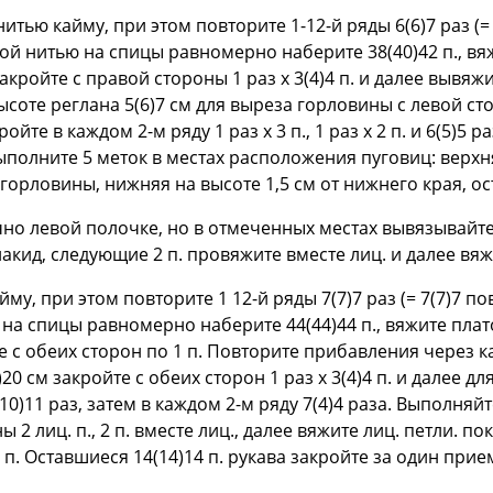
тью кайму, при этом повторите 1-12-й ряды 6(6)7 раз (= 
й нитью на спицы равномерно наберите 38(40)42 п., вя
акройте с правой стороны 1 раз х 3(4)4 п. и далее вывяж
соте реглана 5(6)7 см для выреза горловины с левой сто
йте в каждом 2-м ряду 1 раз х 3 п., 1 раз х 2 п. и 6(5)5 ра
полните 5 меток в местах расположения пуговиц: верхн
горловины, нижняя на высоте 1,5 см от нижнего края, 
но левой полочке, но в отмеченных местах вывязывайте
накид, следующие 2 п. провяжите вместе лиц. и далее вяж
му, при этом повторите 1 12-й ряды 7(7)7 раз (= 7(7)7 по
а спицы равномерно наберите 44(44)44 п., вяжите плато
 с обеих сторон по 1 п. Повторите прибавления через каж
20 см закройте с обеих сторон 1 раз х 3(4)4 п. и далее д
7(10)11 раз, затем в каждом 2-м ряду 7(4)4 раза. Выполн
 2 лиц. п., 2 п. вместе лиц., далее вяжите лиц. петли. пок
. п. Оставшиеся 14(14)14 п. рукава закройте за один прие