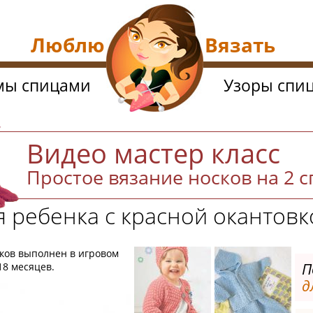
Люблю Вязать
мы спицами
Узоры спи
й
Видео мастер класс
Простое вязание носков на 2 
я ребенка с красной окантов
чков выполнен в игровом
П
-18 месяцев.
д