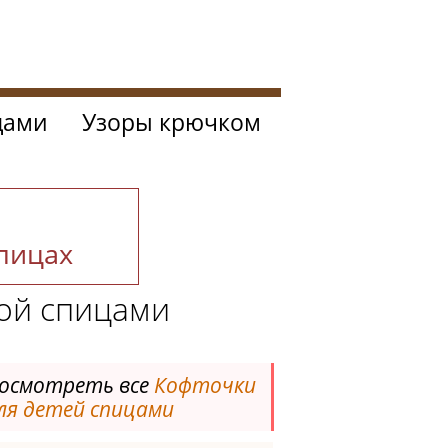
цами
Узоры крючком
спицах
кой спицами
осмотреть все
Кофточки
ля детей спицами