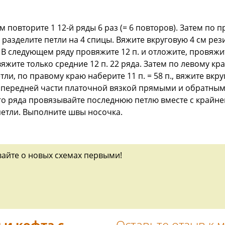
м повторите 1 12-й ряды 6 раз (= 6 повторов). Затем п
 разделите петли на 4 спицы. Вяжите вкруговую 4 см ре
В следующем ряду провяжите 12 п. и отложите, провяжит
вяжите только средние 12 п. 22 ряда. Затем по левому к
тли, по правому краю наберите 11 п. = 58 п., вяжите вкр
. передней части платочной вязкой прямыми и обратным
го ряда провязывайте последнюю петлю вместе с крайне
 петли. Выполните швы носочка.
вайте о новых схемах первыми!
 и кофта с
Оставьте отзыв к 