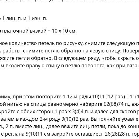
 лиц. п. и 1 изн. п.
в платочной вязкой = 10 х 10 см.
ое количество петель по рисунку, снимите следующую пе
работы, снимите петлю обратно на левую спицу. Поверн
яжите петли обратно. В следующем ряду, чтобы скрыть о
ем вколите правую спицу в петлю поворота, как при вяза
му, при этом повторите 1-12-й ряды 10(11 )12 раз (= 11(1
й нитью на спицы равномерно наберите 62(68)74 п., вя
ройте с обеих сторон 1 раз х 3(4)4 п. и далее для скосов
аз, затем в каждом 2-м ряду 9(10)12 раз. Выполняйте уба
., 2 п. вместе лиц., далее вяжите лиц. петли, пока до кон
соте реглана 9(10)11 см закройте оставшиеся 26(26)28 п. г