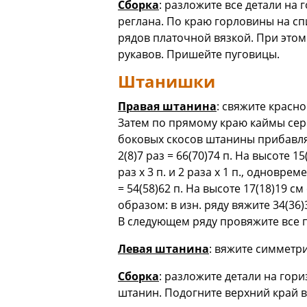
Сборка
: разложите все детали на
реглана. По краю горловины на сп
рядов платочной вязкой. При это
рукавов. Пришейте пуговицы.
Штанишки
Правая штанина
: свяжите красно
Затем по прямому краю каймы серо
боковых скосов штанины прибавляйте
2(8)7 раз = 66(70)74 п. На высоте
раз х 3 п. и 2 раза х 1 п., одноврем
= 54(58)62 п. На высоте 17(18)19
образом: в изн. ряду вяжите 34(36
В следующем ряду провяжите все п
Левая штанина
: вяжите симметр
Сборка
: разложите детали на гор
штанин. Подогните верхний край в