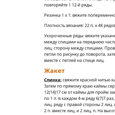
повторяйте 1 12-й ряды.
Резинка 1 х 1: вяжите попеременно 1
Плотность вязания: 22 п. х 48 рядо
Укороченные ряды: вяжите указанн
между спицами на переднюю часть 
лиц. сторону между спицами. Пров
петли по рисунку до поворота, зат
вместе с петлей на спице лиц.
Жакет
Спинка:
свяжите красной нитью кай
Затем по прямому краю каймы серо
12(14)17 см от каймы для пройм зак
по 1 п. в каждом 4-м ряду 6(7)7 р
лиц. ряду с правой стороны 2 лиц. п
2 п. вместе лиц. и 2 лиц. п. На вы