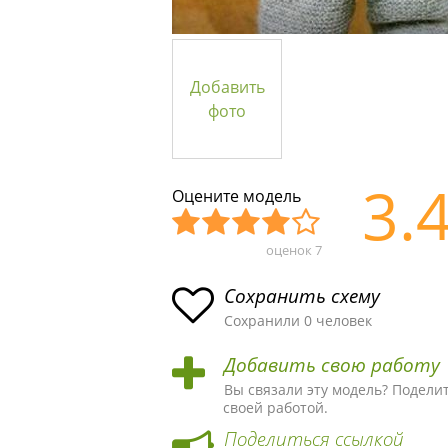
Добавить
фото
3.
Оцените модель
оценок
7
Уж
Не
Об
Хор
Отл
асн
пло
ыч
ош
ичн
Сохранить схему
ая
хая
ная
ая
ая
Сохранили 0 человек
схе
схе
схе
схе
схе
Добавить свою работу
ма
ма
ма
ма
ма!
Вы связали эту модель? Подели
своей работой.
Поделиться ссылкой