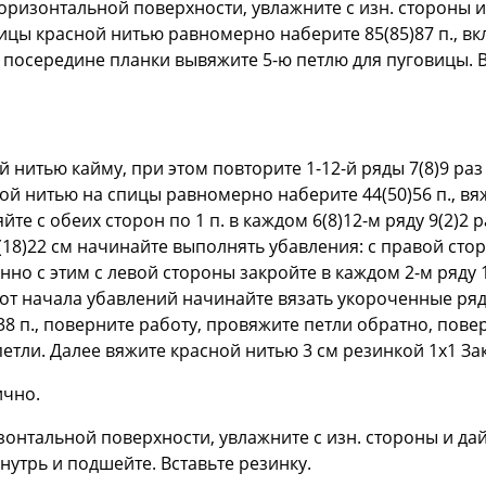
 горизонтальной поверхности, увлажните с изн. стороны 
ицы красной нитью равномерно наберите 85(85)87 п., вкл
м посередине планки вывяжите 5-ю петлю для пуговицы.
й нитью кайму, при этом повторите 1-12-й ряды 7(8)9 раз 
й нитью на спицы равномерно наберите 44(50)56 п., вя
 с обеих сторон по 1 п. в каждом 6(8)12-м ряду 9(2)2 ра
 15(18)22 см начинайте выполнять убавления: с правой сто
енно с этим с левой стороны закройте в каждом 2-м ряду 1 раз
 см от начала убавлений начинайте вязать укороченные р
)38 п., поверните работу, провяжите петли обратно, пове
етли. Далее вяжите красной нитью 3 см резинкой 1x1 Зак
ично.
изонтальной поверхности, увлажните с изн. стороны и д
нутрь и подшейте. Вставьте резинку.