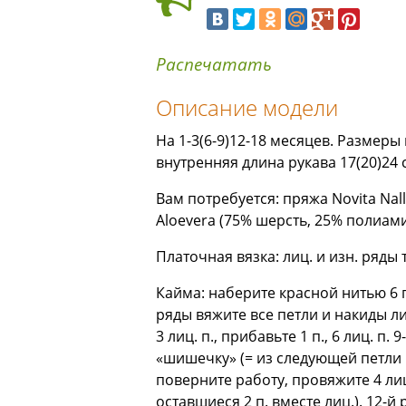
Распечатать
Описание модели
На 1-3(6-9)12-18 месяцев. Размеры 
внутренняя длина рукава 17(20)24 
Вам потребуется: пряжа Novita Nall
Aloevera (75% шерсть, 25% полиами
Платочная вязка: лиц. и изн. ряды 
Кайма: наберите красной нитью 6 п. 
ряды вяжите все петли и накиды лиц. 
3 лиц. п., прибавьте 1 п., 6 лиц. п. 
«шишечку» (= из следующей петли выв
поверните работу, провяжите 4 лиц
оставшиеся 2 п. вместе лиц.). 12-й