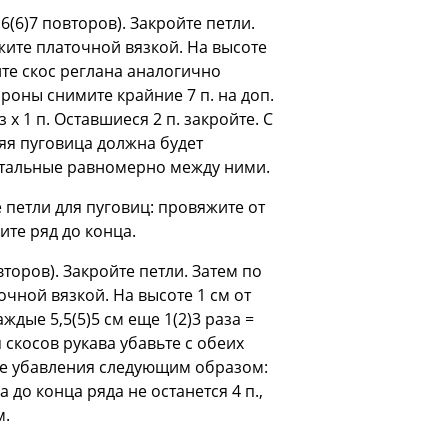
6(6)7 повторов). Закройте петли.
жите платочной вязкой. На высоте
ите скос реглана аналогично
роны снимите крайние 7 п. на доп.
з х 1 п. Оставшиеся 2 п. закройте. С
яя пуговица должна будет
остальные равномерно между ними.
 петли для пуговиц: провяжите от
ите ряд до конца.
второв). Закройте петли. Затем по
чной вязкой. На высоте 1 см от
дые 5,5(5)5 см еще 1(2)3 раза =
ля скосов рукава убавьте с обеих
яйте убавления следующим образом:
а до конца ряда не останется 4 п.,
м.