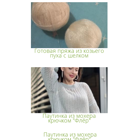
Готовая пряжа из козьего
пуха с шелком
Паутинка из мохера
крючком "Флёр"
Паутинка из мохера
крючком "Флёр"