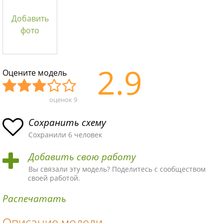
Добавить
фото
2.9
Оцените модель
оценок
9
Уж
Не
Об
Хор
Отл
асн
пло
ыч
ош
ичн
Сохранить схему
ая
хая
ная
ая
ая
Сохранили 6 человек
схе
схе
схе
схе
схе
Добавить свою работу
ма
ма
ма
ма
ма!
Вы связали эту модель? Поделитесь с сообществом
своей работой.
Распечатать
Описание модели