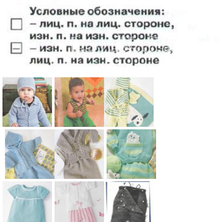
Схема:
Схема:
Схема:
кофта с
детский
комплект из
воротничко
комбинезон
кофточки,
м,
"кузнечик"
штанишек,
полукомбин
для детей
пинеток,
Схема:
Схема:
Схема:
езон и
шапочки и
костюм из
жакет с
полосатый
шапочка
пледа с
жакетика с
шалевым
костюм из