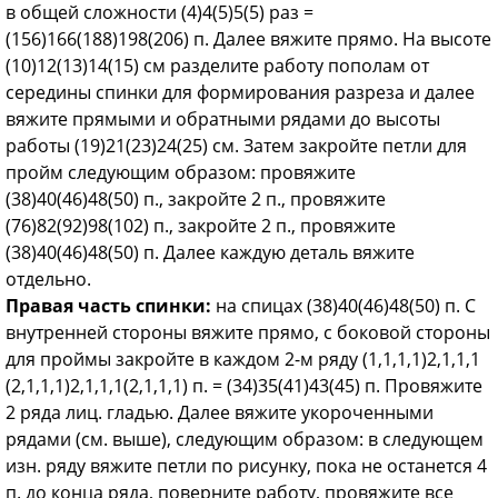
в общей сложности (4)4(5)5(5) раз =
(156)166(188)198(206) п. Далее вяжите прямо. На высоте
(10)12(13)14(15) см раз­делите работу пополам от
середины спинки для формирования разреза и далее
вяжите прямыми и обратными рядами до высоты
работы (19)21(23)24(25) см. Затем закройте петли для
пройм следующим образом: про­вяжите
(38)40(46)48(50) п., закройте 2 п., провяжите
(76)82(92)98(102) п., закройте 2 п., провяжите
(38)40(46)48(50) п. Далее каждую деталь вяжите
отдельно.
Правая часть спинки:
на спицах (38)40(46)48(50) п. С
внутренней стороны вяжите прямо, с боковой стороны
для проймы за­кройте в каждом 2-м ряду (1,1,1,1)2,1,1,1
(2,1,1,1)2,1,1,1(2,1,1,1) п. = (34)35(41)43(45) п. Провяжите
2 ряда лиц. гладью. Далее вяжите укороченными
рядами (см. выше), следующим образом: в следующем
изн. ряду вяжите петли по рисунку, пока не останется 4
п. до конца ряда, поверните работу, провяжите все