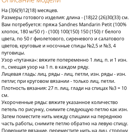
На (3)6(9)12(18) месяцев.
Размеры готового изделия: длина - (18)22 (26)30(33) см.
Вам потребуется: пряжа Sandnes Mandarin Petit (100%
хлопок, 180 м/50 г) - (100) 100(150) 150 (150) г белого
цвета, по 50 г фиолетового, сиреневого и салатового
цветов, круговые и носочные спицы №2,5 и №3, 4
пуговицы.
Узор «путанка»: вяжите попеременно 1 лиц. п. и 1 изн.
п., смещая узор на 1 п. в каждом ряду.
Лицевая гладь: лиц. ряды - лиц. петли, изн. ряды - изн.
петли; при круговом вяза­нии - только лиц. петли.
Плотность вязания: 27 п. лиц. глади на спицах №3 = 10
см.
Укороченные ряды: вяжите указанное количество
петель по рисунку, снимите следующую петлю как изн.
Затем поместите нить между спицами на переднюю
часть работы, снимите петлю обратно на левую спицу.
Поверните вязание, переместите нить на лиц. сторону