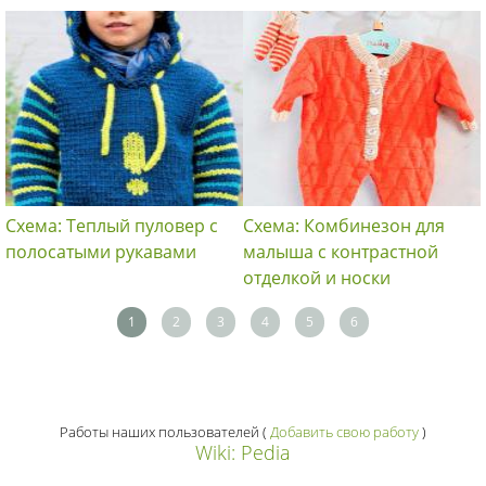
Схема: Теплый пуловер с
Схема: Комбинезон для
полосатыми рукавами
малыша с контрастной
отделкой и носки
1
2
3
4
5
6
Работы наших пользователей
(
Добавить свою работу
)
Wiki: Pedia