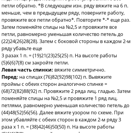
петли обратно. *В следующем изн. ряду вяжите на 6 п.
меньше, чем в предыдущем ряду, поверни­те работу,
провяжите все петли обратно*. Повторите *-* еще раз.
Затем поменяйте спицы на №2,5 и провяжите все
петли, равномерно уменьшая количество петель до
(22)24(26)28(28). Затем с боковой стороны в каждом 2-м
ряду убавьте еще
3 разах 1 п. = (19)21(23)25(25) п. На высоте работы
(5)6(6)7(8) см закройте петли.
Левая часть спинки:
вяжите симмет­рично.
Перед:
на спицах (76)82(92)98(102) п. Вывяжите
проймы с обеих сторон аналогич­но спинке =
(68)72(82)88(92) п. Провяжите 2 ряда лиц. гладью. Затем
поменяйте спицы на №2,5 и провяжите 1 ряд лиц.
петлями, равномерно уменьшая количество петель до
(44)48(52)56(56). Далее вяжите узором по схеме. При
этом убавляйте с обеих сторон в каждом 2-м ряду 3
раза х 1 п. = (38)42(46)50(50) п. На высоте работы