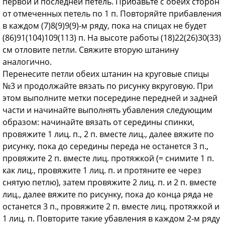
первой и послед­ней петель. Прибавьте с обеих сторон
от отмеченных петель по 1 п. Повторяйте при­бавления
в каждом (7)8(9)9(9)-м ряду, пока на спицах не будет
(86)91(104)109(113) п. На высоте работы (18)22(26)30(33)
см отловите петли. Свяжите вторую штанину
аналогично.
Перенесите петли обеих штанин на круговые спицы
№3 и продолжайте вязать по рисунку вкруговую. При
этом выполните метки посередине передней и задней
части и начинайте выполнять убавления следую­щим
образом: начинайте вязать от середи­ны спинки,
провяжите 1 лиц. п., 2 п. вместе лиц., далее вяжите по
рисунку, пока до се­редины переда не останется 3 п.,
провяжите 2 п. вместе лиц. протяжкой (= снимите 1 п.
как лиц., провяжите 1 лиц. п. и протяните ее через
снятую петлю), затем провяжите 2 лиц. п. и 2 п. вместе
лиц., далее вяжите по рисунку, пока до конца ряда не
останется 3 п., провяжите 2 п. вместе лиц. протяжкой и
1 лиц. п. Повторите такие убавления в каж­дом 2-м ряду