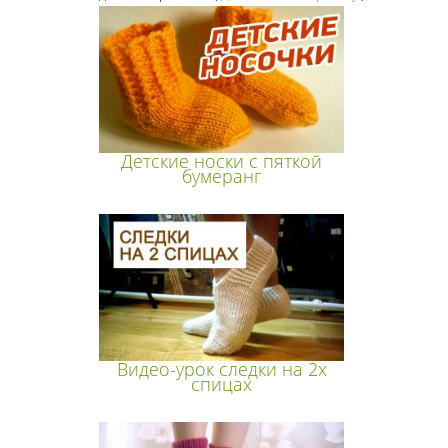
Детские носки с пяткой
бумеранг
Видео-урок следки на 2х
спицах