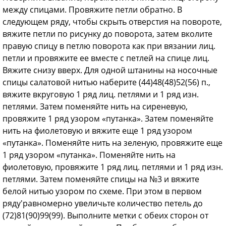
между спицами. Про­вяжите петли обратно. В
следующем ряду, чтобы скрыть отверстия на повороте,
вяжите петли по рисунку до поворота, затем вколи­те
правую спицу в петлю поворота как при вязании лиц.
петли и провяжите ее вместе с петлей на спице лиц.
Вяжите снизу вверх. Для одной штанины на носочные
спицы салатовой нитью набе­рите (44)48(48)52(56) п.,
вяжите вкруговую 1 ряд лиц. петлями и 1 ряд изн.
петлями. За­тем поменяйте нить на сиреневую,
провяжи­те 1 ряд узором «путанка». Затем поменяйте
нить на фиолетовую и вяжите еще 1 ряд узором
«путанка». Поменяйте нить на зеле­ную, провяжите еще
1 ряд узором «путанка». Поменяйте нить на
фиолетовую, провяжите 1 ряд лиц. петлями и 1 ряд изн.
петлями. За­тем поменяйте спицы на №3 и вяжите
белой нитью узором по схеме. При этом в первом
ряду'равномерно увеличьте количество петель до
(72)81(90)99(99). Выполните метки с обеих сторон от