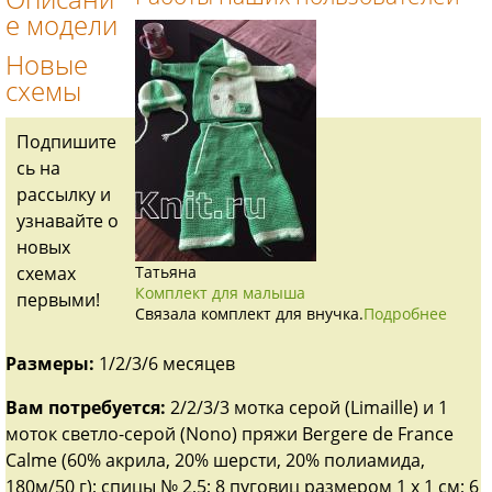
е модели
Новые
схемы
Подпишите
сь на
рассылку и
узнавайте о
новых
схемах
Татьяна
Комплект для малыша
первыми!
Связала комплект для внучка.
Подробнее
Размеры:
1/2/3/6 месяцев
Вам потребуется:
2/2/3/3 мотка серой (Limaille) и 1
моток светло-серой (Nono) пряжи Bergere de France
Calme (60% акрила, 20% шерсти, 20% полиамида,
180м/50 г); спицы № 2,5; 8 пуговиц размером 1 х 1 см; 6