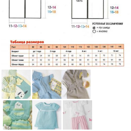
Схема:
Схема:
Схема:
комплект из
костюм из
жакет с
кофточки,
жакетика с
шалевым
штанишек,
капюшоном
воротником