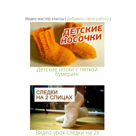
Видео мастер классы
(
Добавить свою работу
)
Детские носки с пяткой
бумеранг
Видео-урок следки на 2х