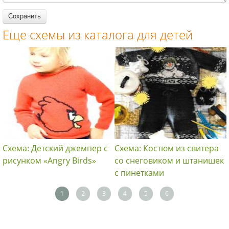
Еще схемы из каталога для детей
Схема: Детский джемпер с
Схема: Костюм из свитера
рисунком «Angry Birds»
со снеговиком и штанишек
с пинетками
1
2
3
4
5
6