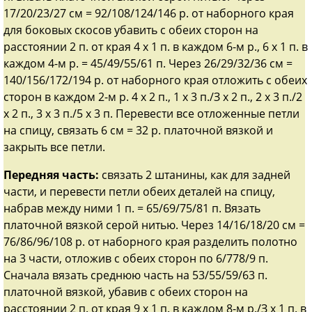
17/20/23/27 см = 92/108/124/146 р. от наборного края
для боковых скосов убавить с обеих сторон на
расстоянии 2 п. от края 4 х 1 п. в каждом 6-м р., 6 х 1 п. в
каждом 4-м р. = 45/49/55/61 п. Через 26/29/32/36 см =
140/156/172/194 р. от наборного края отложить с обеих
сторон в каждом 2-м р. 4 х 2 п., 1 х 3 п./З х 2 п., 2 х 3 п./2
х 2 п., 3 х 3 п./5 х 3 п. Перевести все отложенные петли
на спицу, связать 6 см = 32 р. платочной вязкой и
закрыть все петли.
Передняя часть:
связать 2 штанины, как для задней
части, и перевести петли обеих деталей на спицу,
набрав между ними 1 п. = 65/69/75/81 п. Вязать
платочной вязкой серой нитью. Через 14/16/18/20 см =
76/86/96/108 р. от наборного края разделить полотно
на 3 части, отложив с обеих сторон по 6/778/9 п.
Сначала вязать среднюю часть на 53/55/59/63 п.
платочной вязкой, убавив с обеих сторон на
расстоянии 2 п. от края 9 х 1 п. в каждом 8-м р./З х 1 п. в