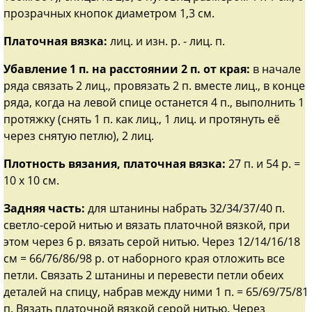
прозрачных кнопок диаметром 1,3 см.
Платочная вязка:
лиц. и изн. р. - лиц. п.
Убавление 1
п. на расстоянии 2 п. от края:
в начале
ряда связать 2 лиц., провязать 2 п. вместе лиц., в конце
ряда, когда на левой спице останется 4 п., выполнить 1
протяжку (снять 1 п. как лиц., 1 лиц. и протянуть её
через снятую петлю), 2 лиц.
Плотность вязания, платочная вязка:
27 п. и 54 р. =
10 х 10 см.
Задняя часть:
для штанины набрать 32/34/37/40 п.
светло-серой нитью и вязать платочной вязкой, при
этом через 6 р. вязать серой нитью. Через 12/14/16/18
см = 66/76/86/98 р. от наборного края отложить все
петли. Связать 2 штанины и перевести петли обеих
деталей на спицу, набрав между ними 1 п. = 65/69/75/81
п. Вязать платочной вязкой серой нитью. Через