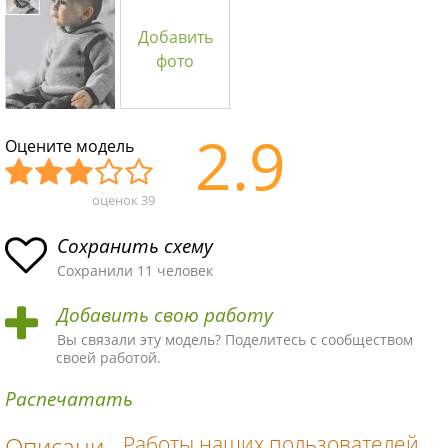
Добавить
фото
2.9
Оцените модель
оценок
39
Уж
Не
Об
Хор
Отл
асн
пло
ыч
ош
ичн
Сохранить схему
ая
хая
ная
ая
ая
Сохранили 11 человек
схе
схе
схе
схе
схе
Добавить свою работу
ма
ма
ма
ма
ма!
Вы связали эту модель? Поделитесь с сообществом
своей работой.
Распечатать
Описани
Работы наших пользователей