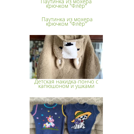
Паутинка из мохера
крючком "Флёр"
Паутинка из мохера
крючком "Флёр"
Детская накидка-пончо с
капюшоном и ушками