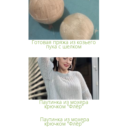
Готовая пряжа из козьего
пуха с шелком
Паутинка из мохера
крючком "Флёр"
Паутинка из мохера
крючком "Флёр"