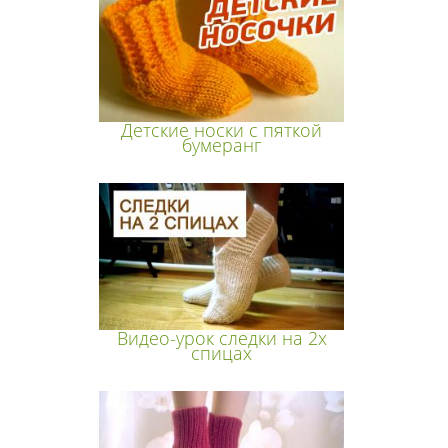
Детские носки с пяткой
бумеранг
Видео-урок следки на 2х
спицах