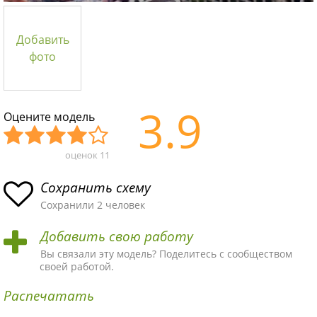
Добавить
фото
3.9
Оцените модель
оценок
11
Уж
Не
Об
Хор
Отл
асн
пло
ыч
ош
ичн
Сохранить схему
ая
хая
ная
ая
ая
Сохранили 2 человек
схе
схе
схе
схе
схе
Добавить свою работу
ма
ма
ма
ма
ма!
Вы связали эту модель? Поделитесь с сообществом
своей работой.
Распечатать