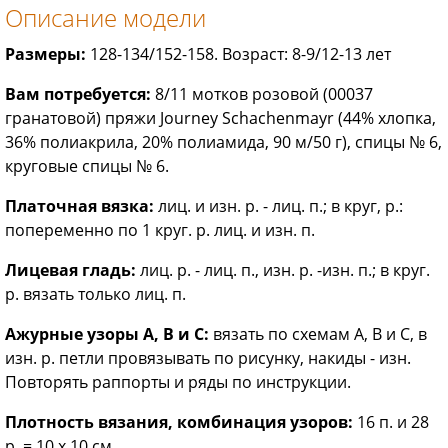
Описание модели
Размеры:
128-134/152-158. Возраст: 8-9/12-13 лет
Вам потребуется:
8/11 мотков розовой (00037
гранатовой) пряжи Journey Schachenmayr (44% хлопка,
36% полиакрила, 20% полиамида, 90 м/50 г), спицы № 6,
круговые спицы № 6.
Платочная вязка:
лиц. и изн. р. - лиц. п.; в круг, р.:
попеременно пo 1 круг. р. лиц. и изн. п.
Лицевая гладь:
лиц. р. - лиц. п., изн. р. -изн. п.; в круг.
р. вязать только лиц. п.
Ажурные узоры А, В и С:
вязать по схемам А, В и С, в
изн. р. петли провязывать по рисунку, накиды - изн.
Повторять раппорты и ряды по инструкции.
Плотность вязания, комбинация узоров:
16 п. и 28
р. = 10 х 10 см.