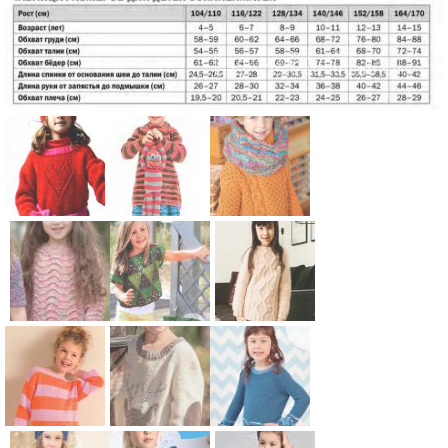
Схема:
Схема:
Схема:
пуловер с
удлиненный
свитер для
ажурным
пуловер в
девочки с
сердцем и
полоску для
узором из
шапочка
девочки для
сот для
Схема:
Схема:
Схема:
для девочки
детей
детей
детский
свободный
детский
для детей
джемпер с
топ для
джемпер с
зигзагообра
девочки из
арановым