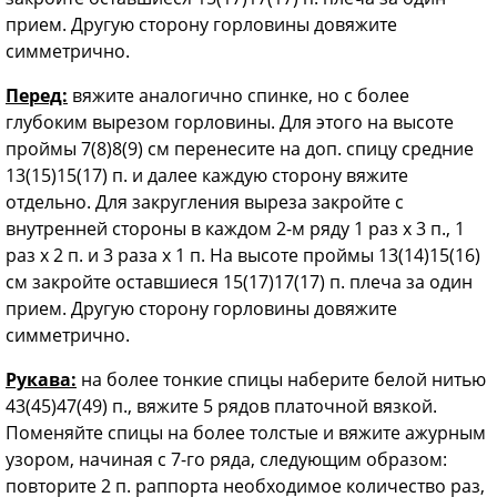
прием. Другую сторону горловины довяжите
симметрично.
Перед:
вяжите аналогично спинке, но с более
глубоким вырезом горловины. Для этого на высоте
проймы 7(8)8(9) см перенесите на доп. спицу средние
13(15)15(17) п. и далее каждую сторону вяжите
отдельно. Для закругления выреза закройте с
внутренней стороны в каждом 2-м ряду 1 раз х 3 п., 1
раз х 2 п. и 3 раза х 1 п. На высоте проймы 13(14)15(16)
см закройте оставшиеся 15(17)17(17) п. плеча за один
прием. Другую сторону горловины довяжите
симметрично.
Рукава:
на более тонкие спицы наберите белой нитью
43(45)47(49) п., вяжите 5 рядов платочной вязкой.
Поменяйте спицы на более толстые и вяжите ажурным
узором, начиная с 7-го ряда, следующим образом:
повторите 2 п. раппорта необходимое количество раз,