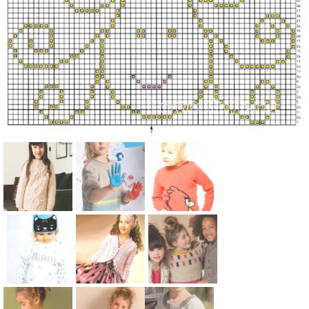
Схема:
Схема:
Схема:
детский
детский
детский
джемпер с
свитер с
джемпер с
арановым
цветным
рисунком
узором для
рисунком
«angry