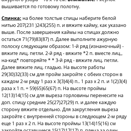
вышивается по готовому полотну.
Спинка:
на более толстые спицы наберите белой
нитью 207(231 )243(255) п. и вяжите кайму, как указано
выше. После завершения каймы на спицах должно
остаться 71(79)83(87) п. Далее выполните ажурную
полоску следующим образом: 1-й ряд (изнаночный) -
вяжите лиц. петли. 2-й ряд - вяжите *2 п. вместе лиц.,
на-кид* повторяйте * * 3-й ряд - вяжите лиц. петли.
Далее вяжите лиц. гладью. На высоте работы
29(30)32(33) см для пройм закройте с обеих сторон в
каждом 2-м ряду 1 раз х 3(3)4(4) п.. 1 раз х 2 п. и 1(2)3(4)
раза х 1 п. = 59(65)65(67) п. На высоте проймы
12(13)14(15) см для выреза горловины перенесите на
доп. спицу средние 25(27)27(29) п. и далее каждую
сторону вяжите отдельно. Для закругления выреза
закройте с внутренней стороны в следующем 2-м ряду
еще 1 раз х 2 п. На высоте проймы 13(14)15(16) см
закройте оставшиеся 15(17)17(17) п. плеча за один