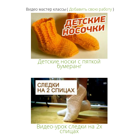
Видео мастер классы
(
Добавить свою работу
)
Детские носки с пяткой
бумеранг
Видео-урок следки на 2х
спицах