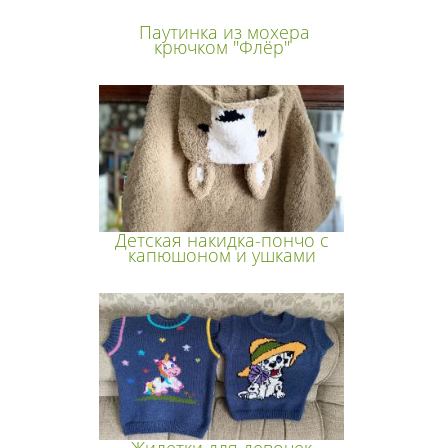
Паутинка из мохера
крючком "Флёр"
Детская накидка-пончо с
капюшоном и ушками