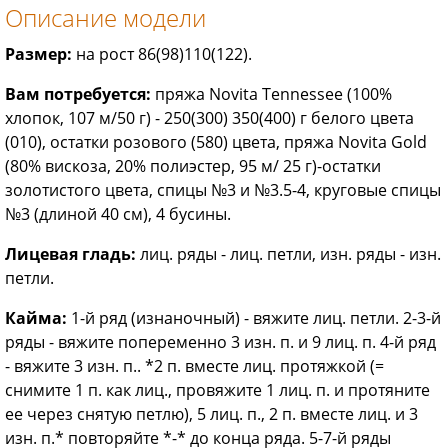
Описание модели
Размер:
на рост 86(98)110(122).
Вам потребуется:
пряжа Novita Tennessee (100%
хлопок, 107 м/50 г) - 250(300) 350(400) г белого цвета
(010), остатки розового (580) цвета, пряжа Novita Gold
(80% вискоза, 20% полиэстер, 95 м/ 25 г)-остатки
золотистого цвета, спицы №3 и №3.5-4, круговые спицы
№3 (длиной 40 см), 4 бусины.
Лицевая гладь:
лиц. ряды - лиц. петли, изн. ряды - изн.
петли.
Кайма:
1-й ряд (изнаночный) - вяжите лиц. петли. 2-3-й
ряды - вяжите попеременно 3 изн. п. и 9 лиц. п. 4-й ряд
- вяжите 3 изн. п.. *2 п. вместе лиц. протяжкой (=
снимите 1 п. как лиц., провяжите 1 лиц. п. и протяните
ее через снятую петлю), 5 лиц. п., 2 п. вместе лиц. и 3
изн. п.* повторяйте *-* до конца ряда. 5-7-й ряды