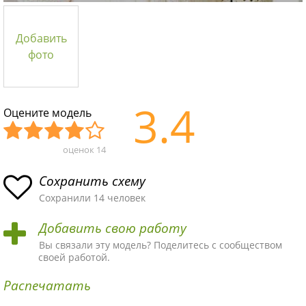
Добавить
фото
3.4
Оцените модель
оценок
14
Уж
Не
Об
Хор
Отл
асн
пло
ыч
ош
ичн
Сохранить схему
ая
хая
ная
ая
ая
Сохранили 14 человек
схе
схе
схе
схе
схе
Добавить свою работу
ма
ма
ма
ма
ма!
Вы связали эту модель? Поделитесь с сообществом
своей работой.
Распечатать