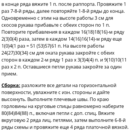
в конце ряда вяжите 1 п. после раппорта. Провяжите 1
раз 7-8-й ряды, далее повторяйте 1-8-й ряды до конца.
Одновременно с этим на высоте работы 3 см для
скосов рукава прибавьте с обеих сторон по 1
п.
Повторите прибавления в каждом 16(18)18(16)-м ряду
2(3)0(4) раза, затем в каждом 14(16)16(14)-м ряду еще
1(0)4(1 раз = 51 (53)57(61 п. На высоте работы
24(27)30(34) см для оката рукава закройте с обеих
сторон в каждом 2-м ряду 1 раз х 3(3)4(4) п. и 9(10)10(11
раз х 2
п. Оставшиеся петли рукава закройте за один
прием.
Сборка:
разложите все детали на горизонтальной
поверхности, увлажните с изн. стороны и дайте
высохнуть. Выполните плечевые швы. По краю
горловины на круговые спицы равномерно наберите
80(84)84(88) п., включая петли с доп. спиц. Вяжите
вкруговую 2 ряда лиц. петлями, затем выполните 6-8-й
ряды схемы и провяжите еще 4 ряда платочной вязкой.