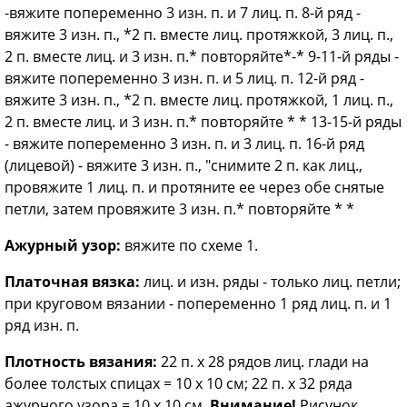
-вяжите попеременно 3 изн. п. и 7 лиц. п. 8-й ряд -
вяжите 3 изн. п., *2 п. вместе лиц. протяжкой, 3 лиц. п.,
2 п. вместе лиц. и 3 изн. п.* повторяйте*-* 9-11-й ряды -
вяжите попеременно 3 изн. п. и 5 лиц. п. 12-й ряд -
вяжите 3 изн. п., *2 п. вместе лиц. протяжкой, 1 лиц. п.,
2 п. вместе лиц. и 3 изн. п.* повторяйте * * 13-15-й ряды
- вяжите попеременно 3 изн. п. и 3 лиц. п. 16-й ряд
(лицевой) - вяжите 3 изн. п., "снимите 2 п. как лиц.,
провяжите 1 лиц. п. и протяните ее через обе снятые
петли, затем провяжите 3 изн. п.* повторяйте * *
Ажурный узор:
вяжите по схеме 1.
Платочная вязка:
лиц. и изн. ряды - только лиц. петли;
при круговом вязании - попеременно 1 ряд лиц. п. и 1
ряд изн. п.
Плотность вязания:
22 п. х 28 рядов лиц. глади на
более толстых спицах = 10 х 10 см; 22 п. х 32 ряда
ажурного узора = 10 х 10 см.
Внимание!
Рисунок