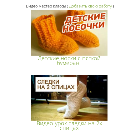
Видео мастер классы
(
Добавить свою работу
)
Детские носки с пяткой
бумеранг
Видео-урок следки на 2х
спицах