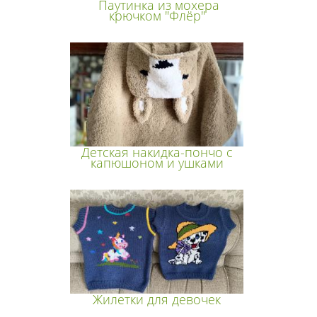
Паутинка из мохера
крючком "Флёр"
Детская накидка-пончо с
капюшоном и ушками
Жилетки для девочек