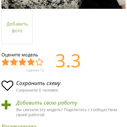
Добавить
фото
3.3
Оцените модель
оценок
12
Уж
Не
Об
Хор
Отл
асн
пло
ыч
ош
ичн
Сохранить схему
ая
хая
ная
ая
ая
Сохранили 6 человек
схе
схе
схе
схе
схе
Добавить свою работу
ма
ма
ма
ма
ма!
Вы связали эту модель? Поделитесь с сообществом
своей работой.
Распечатать