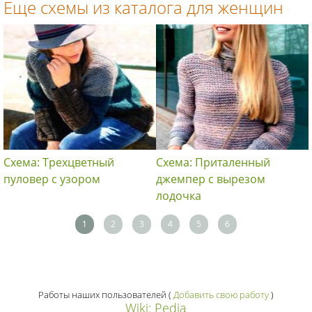
Еще схемы из каталога для женщин
Схема: Трехцветный
Схема: Приталенный
пуловер с узором
джемпер с вырезом
лодочка
1
2
3
4
5
6
Работы наших пользователей
(
Добавить свою работу
)
Wiki: Pedia