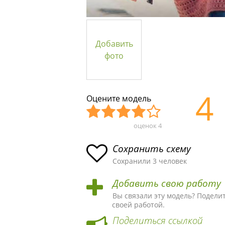
Добавить
фото
4
Оцените модель
оценок
4
Уж
Не
Об
Хор
Отл
асн
пло
ыч
ош
ичн
Сохранить схему
ая
хая
ная
ая
ая
Сохранили 3 человек
схе
схе
схе
схе
схе
Добавить свою работу
ма
ма
ма
ма
ма!
Вы связали эту модель? Подели
своей работой.
Поделиться ссылкой