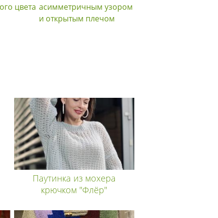
ого цвета
асимметричным узором
пуловер с рисунком 
и открытым плечом
кос
Паутинка из мохера
крючком "Флёр"