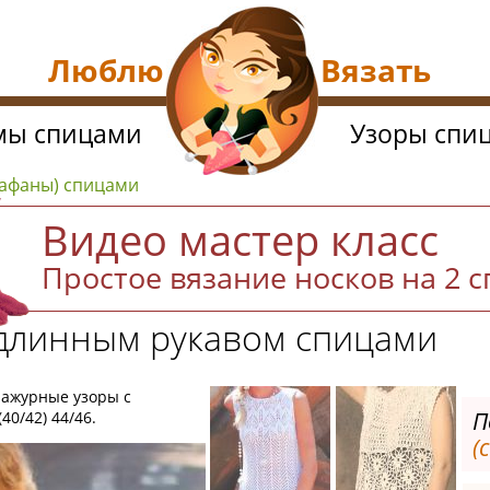
Люблю Вязать
мы спицами
Узоры спи
арафаны) спицами
Видео мастер класс
Простое вязание носков на 2 
 длинным рукавом спицами
я ажурные узоры с
П
40/42) 44/46.
(