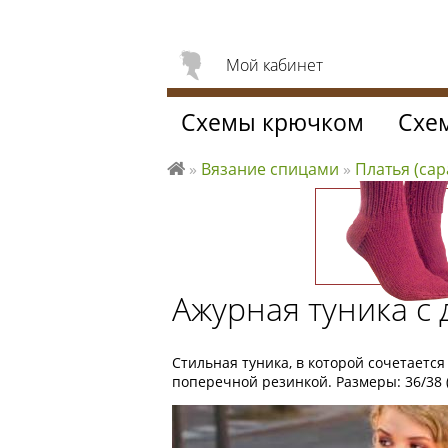
Мой кабинет
Схемы крючком
Схе
»
Вязание спицами
»
Платья (с
Л
ю
б
л
ю
Ажурная туника с
вя
за
ть
Стильная туника, в которой сочетаетс
поперечной резинкой. Размеры: 36/38 (