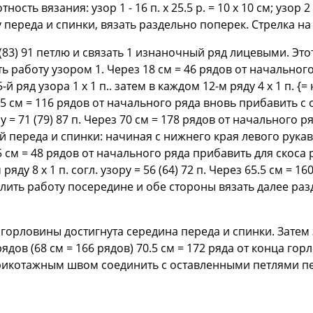
ть вязания: узор 1 - 16 п. х 25.5 р. = 10 х 10 см; узор 2 - 
 переда и спинки, вязать раздельно поперек. Стрелка н
(83) 91 петлю и связать 1 изнаночный ряд лицевыми. Это
 работу узором 1. Через 18 см = 46 рядов от начального
й ряд узора 1 х 1 п.. затем в каждом 12-м ряду 4 х 1 п. 
5.5 см = 116 рядов от начального ряда вновь прибавить с о
ру = 71 (79) 87 п. Через 70 см = 178 рядов от начального р
ой переда и спинки: начиная с нижнего края левого рукава
5 см = 48 рядов от начального ряда прибавить для скоса ру
ду 8 х 1 п. согл. узору = 56 (64) 72 п. Через 65.5 см = 160
лить работу посередине и обе стороны вязать далее разд
а горловины достигнута середина переда и спинки. Затем
ядов (68 см = 166 рядов) 70.5 см = 172 ряда от конца го
у трикотажным швом соединить с оставленными петлями п