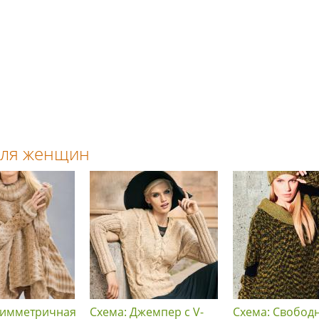
 для женщин
симметричная
Схема: Джемпер с V-
Схема: Свобод