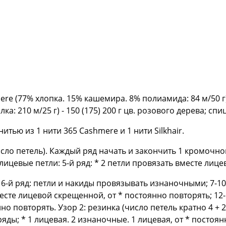
re (77% хлопка. 15% кашемира. 8% полиамида: 84 м/50 г) 
ка: 210 м/25 г) - 150 (175) 200 г цв. розового дерева; спи
тью из 1 нити 365 Cashmere и 1 нити Silkhair.
сло петель). Каждый ряд начать и закончить 1 кромочной.
лицевые петли: 5-й ряд: * 2 петли провязать вместе лице
 6-й ряд: петли и накиды провязывать изнаночными; 7-10-й
вместе лицевой скрещенной, от * постоянно повторять; 12
о повторять. Узор 2: резинка (число петель кратно 4 + 
яды; * 1 лицевая. 2 изнаночные. 1 лицевая, от * постоя