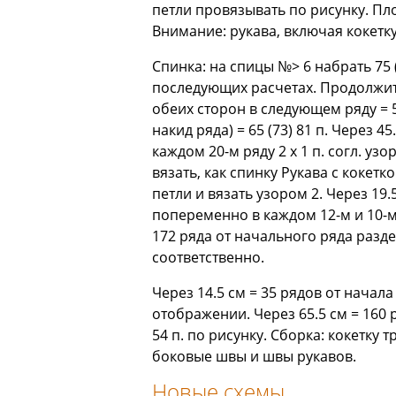
петли провязывать по рисунку. Плотнос
Внимание: рукава, включая кокетку
Спинка: на спицы №> 6 набрать 75 
последующих расчетах. Продолжить
обеих сторон в следующем ряду = 5-
накид ряда) = 65 (73) 81 п. Через 4
каждом 20-м ряду 2 х 1 п. согл. узо
вязать, как спинку Рукава с кокетк
петли и вязать узором 2. Через 19.
попеременно в каждом 12-м и 10-м ря
172 ряда от начального ряда разде
соответственно.
Через 14.5 см = 35 рядов от начал
отображении. Через 65.5 см = 160 р
54 п. по рисунку. Сборка: кокетк
боковые швы и швы рукавов.
Новые схемы