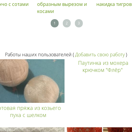
нчо с сотами
образным вырезом и
накидка тигров
косами
1
2
3
Работы наших пользователей
(
Добавить свою работу
)
Паутинка из мохера
крючком "Флёр"
отовая пряжа из козьего
пуха с шелком