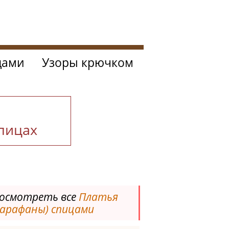
цами
Узоры крючком
спицах
осмотреть все
Платья
сарафаны) спицами