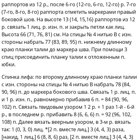
раппортов из 12 р., после 6-го (12-го, 6-го, 12-го) р. 7-го
(7-го, 8-го, 8-го) раппорта отметить маркерами правый
боковой шов. На высоте 13 (14, 15,16) раппортов из 12
р. связать 1 лиц. р. изн. п. и закрыть петли как лиц.
Высота 66 (71, 76, 81) см. На спицы № 4 нитью В с изн.
стороны набрать 77 (83, 89, 95) п. нижнему длинному
краю планки талии до маркера шва. При помощи 3
спиц присоединить планку талии к отложенным п.
юбки.
Спинка лифа: по второму длинному краю планки талии
с изн. стороны на спицы № 4 нитью В набрать 78 (84,
90, 96) п. до маркера бокового шва. Связать 1 р. лиц. п.
и 1 р. изн. п., равномерно прибавив 6 п. = 84 (90, 96,
102) п. Связать твидовым узором 1 2 р. + 1 раз 1-й - 6-й
р., в последнем р. прибавить 8 (6, 6, 6) п. = 92 (96, 102,
108) п. Далее вязать веерным узором, в 3-м р. вязать
так: 1 (0, 3, 0) лиц. *[2 п. вместе лиц.] 3 (4, 4, 3) раза,
[накид, 1 лиц.] 6 (8, 8, 6) раз, [2 п. вместе лиц.] 3 (4, 4, 3)