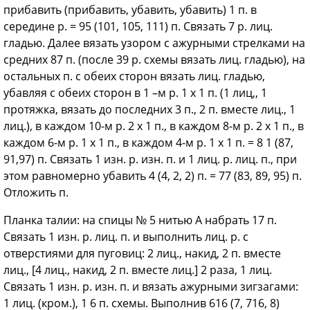
прибавить (прибавить, убавить, убавить) 1 п. в
середине р. = 95 (101, 105, 111) п. Связать 7 р. лиц.
гладью. Далее вязать узором с ажурными стрелками на
средних 87 п. (после 39 р. схемы вязать лиц. гладью), на
остальных п. с обеих сторон вязать лиц. гладью,
убавляя с обеих сторон в 1 –м р. 1 х 1 п. (1 лиц,, 1
протяжка, вязать до последних 3 п., 2 п. вместе лиц., 1
лиц.), в каждом 10-м р. 2 х 1 п., в каждом 8-м р. 2 х 1 п., в
каждом 6-м р. 1 х 1 п., в каждом 4-м р. 1 х 1 п. = 8 1 (87,
91,97) п. Связать 1 изн. р. изн. п. и 1 лиц. р. лиц. п., при
этом равномерно убавить 4 (4, 2, 2) п. = 77 (83, 89, 95) п.
Отложить п.
Планка талии: на спицы № 5 нитью А набрать 17 п.
Связать 1 изн. р. лиц. п. и выполнить лиц. р. с
отверстиями для пуговиц: 2 лиц., накид, 2 п. вместе
лиц., [4 лиц., накид, 2 п. вместе лиц.] 2 раза, 1 лиц.
Связать 1 изн. р. изн. п. и вязать ажурными зигзагами:
1 лиц. (кром.), 1 6 п. схемы. Выполнив 616 (7, 716, 8)