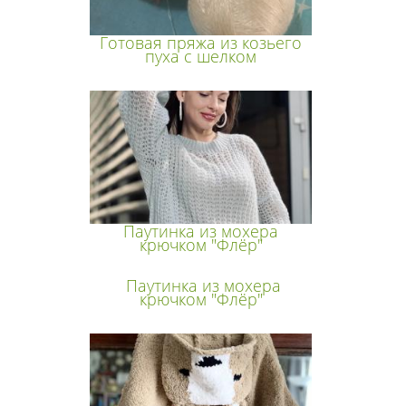
Готовая пряжа из козьего
пуха с шелком
Паутинка из мохера
крючком "Флёр"
Паутинка из мохера
крючком "Флёр"