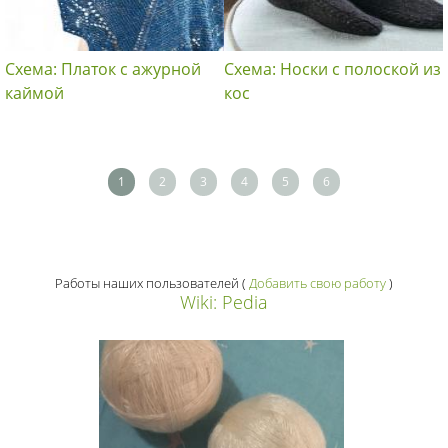
Схема: Платок с ажурной
Схема: Носки с полоской из
каймой
кос
1
2
3
4
5
6
Работы наших пользователей
(
Добавить свою работу
)
Wiki: Pedia