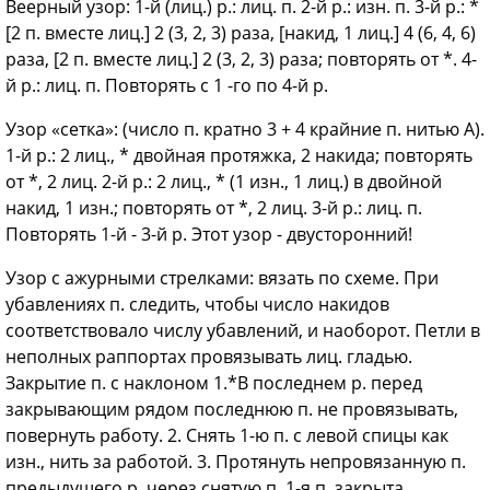
Веерный узор: 1-й (лиц.) р.: лиц. п. 2-й р.: изн. п. 3-й р.: *
[2 п. вместе лиц.] 2 (3, 2, 3) раза, [накид, 1 лиц.] 4 (6, 4, 6)
раза, [2 п. вместе лиц.] 2 (3, 2, 3) раза; повторять от *. 4-
й р.: лиц. п. Повторять с 1 -го по 4-й р.
Узор «сетка»: (число п. кратно 3 + 4 крайние п. нитью А).
1-й р.: 2 лиц., * двойная протяжка, 2 накида; повторять
от *, 2 лиц. 2-й р.: 2 лиц., * (1 изн., 1 лиц.) в двойной
накид, 1 изн.; повторять от *, 2 лиц. 3-й р.: лиц. п.
Повторять 1-й - 3-й р. Этот узор - двусторонний!
Узор с ажурными стрелками: вязать по схеме. При
убавлениях п. следить, чтобы число накидов
соответствовало числу убавлений, и наоборот. Петли в
неполных раппортах провязывать лиц. гладью.
Закрытие п. с наклоном 1.*В последнем р. перед
закрывающим рядом последнюю п. не провязывать,
повернуть работу. 2. Снять 1-ю п. с левой спицы как
изн., нить за работой. 3. Протянуть непровязанную п.
предыдущего р. через снятую п. 1-я п. закрыта.