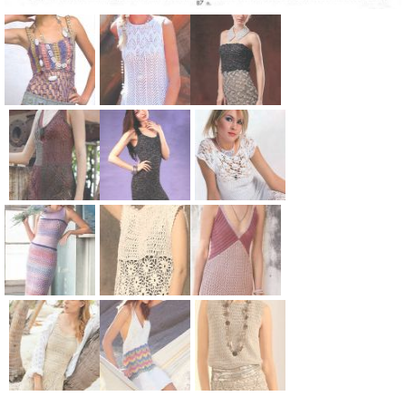
Схема:
Схема:
Схема:
полосатый
вязаное
коктейльное
сарафан
платье без
платье без
вязание
рукавов с
бретелей
спицами для
узором
вязание
Схема:
Схема:
Схема:
женщин
вязание
спицами для
цветное
черный
белое
спицами для
женщин
облегающее
сарафан на
вязаное
женщин
платье-
лямках
платье с
майка
вязание
рукавом
Схема:
Схема:
Схема:
вязание
спицами для
реглан
платье
ажурная
летнее
спицами для
женщин
вязание
-футляр с
туника без
платье-
женщин
спицами для
ажурной
рукавов
сарафан с