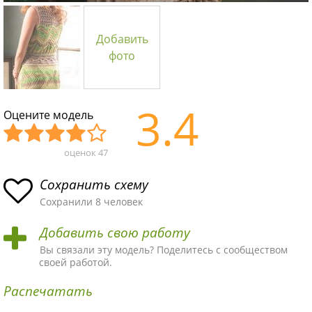
Добавить
фото
3.4
Оцените модель
оценок
47
Уж
Не
Об
Хор
Отл
асн
пло
ыч
ош
ичн
Сохранить схему
ая
хая
ная
ая
ая
Сохранили 8 человек
схе
схе
схе
схе
схе
Добавить свою работу
ма
ма
ма
ма
ма!
Вы связали эту модель? Поделитесь с сообществом
своей работой.
Распечатать