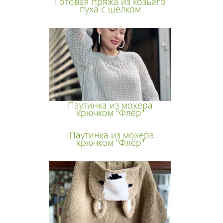
Готовая пряжа из козьего
пуха с шелком
Паутинка из мохера
крючком "Флёр"
Паутинка из мохера
крючком "Флёр"