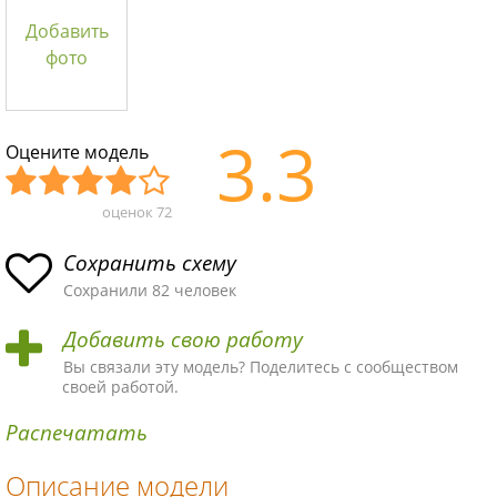
Добавить
фото
3.3
Оцените модель
оценок
72
Уж
Не
Об
Хор
Отл
асн
пло
ыч
ош
ичн
Сохранить схему
ая
хая
ная
ая
ая
Сохранили 82 человек
схе
схе
схе
схе
схе
Добавить свою работу
ма
ма
ма
ма
ма!
Вы связали эту модель? Поделитесь с сообществом
своей работой.
Распечатать
Описание модели