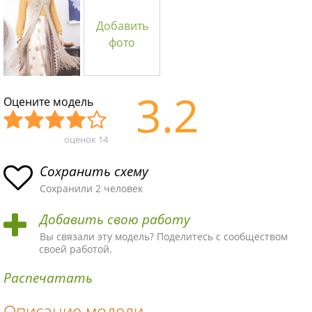
Добавить
фото
3.2
Оцените модель
оценок
14
Уж
Не
Об
Хор
Отл
асн
пло
ыч
ош
ичн
Сохранить схему
ая
хая
ная
ая
ая
Сохранили 2 человек
схе
схе
схе
схе
схе
Добавить свою работу
ма
ма
ма
ма
ма!
Вы связали эту модель? Поделитесь с сообществом
своей работой.
Распечатать
Описание модели