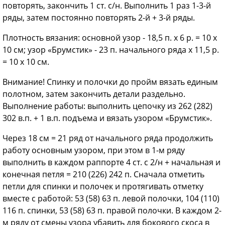
повторять, закончить 1 ст. с/н. Выполнить 1 раз 1-3-й
ряды, затем постоянно повторять 2-й + 3-й ряды.
Плотность вязания: основной узор - 18,5 п. х 6 р. = 10 х
10 см; узор «Брумстик» - 23 п. начального ряда х 11,5 р.
= 10 х 10 см.
Внимание! Спинку и полочки до пройм вязать единым
полотном, затем закончить детали раздельно.
Выполнение работы: выполнить цепочку из 262 (282)
302 в.п. + 1 в.п. подъема и вязать узором «Брумстик».
Через 18 см = 21 ряд от начального ряда продолжить
работу основным узором, при этом в 1-м ряду
выполнить в каждом раппорте 4 ст. с 2/н + начальная и
конечная петля = 210 (226) 242 п. Сначала отметить
петли для спинки и полочек и протягивать отметку
вместе с работой: 53 (58) 63 п. левой полочки, 104 (110)
116 п. спинки, 53 (58) 63 п. правой полочки. В каждом 2-
м ряду от смены узора убавить для бокового скоса в