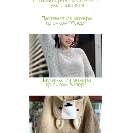
Готовая пряжа из козьего
пуха с шелком
Паутинка из мохера
крючком "Флёр"
Паутинка из мохера
крючком "Флёр"