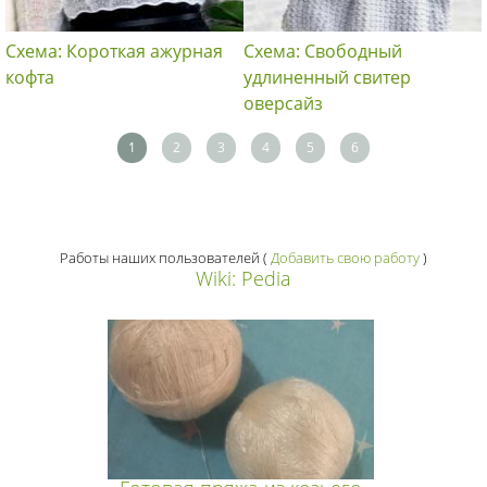
Схема: Короткая ажурная
Схема: Свободный
кофта
удлиненный свитер
оверсайз
1
2
3
4
5
6
Работы наших пользователей
(
Добавить свою работу
)
Wiki: Pedia