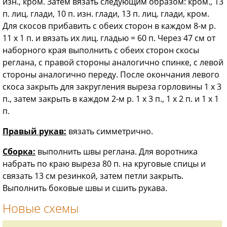
изн., кром. Затем вязать следующим образом: кром., 13
п. лиц. глади, 10 п. изн. глади, 13 п. лиц. глади, кром.
Для скосов прибавить с обеих сторон в каждом 8-м р.
11 х 1 п. и вязать их лиц. гладью = 60 п. Через 47 см от
наборного края выполнить с обеих сторон скосы
реглана, с правой стороны аналогично спинке, с левой
стороны аналогично переду. После окончания левого
скоса закрыть для закругления выреза горловины 1 х 3
п., затем закрыть в каждом 2-м р. 1 х 3 п., 1 х 2 п. и 1 х 1
п.
Правый рукав:
вязать симметрично.
Сборка:
выполнить швы реглана. Для воротника
набрать по краю выреза 80 п. на круговые спицы и
связать 13 см резинкой, затем петли закрыть.
Выполнить боковые швы и сшить рукава.
Новые схемы