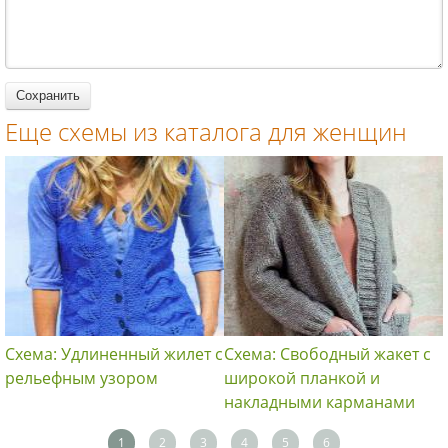
женщин
спицами для
спицами для
женщин
женщин
Еще схемы из каталога для женщин
Схема: Удлиненный жилет с
Схема: Свободный жакет с
рельефным узором
широкой планкой и
накладными карманами
1
2
3
4
5
6