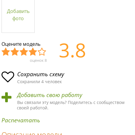
Добавить
фото
3.8
Оцените модель
оценок
8
Уж
Не
Об
Хор
Отл
асн
пло
ыч
ош
ичн
Сохранить схему
ая
хая
ная
ая
ая
Сохранили 4 человек
схе
схе
схе
схе
схе
Добавить свою работу
ма
ма
ма
ма
ма!
Вы связали эту модель? Поделитесь с сообществом
своей работой.
Распечатать
Описание модели