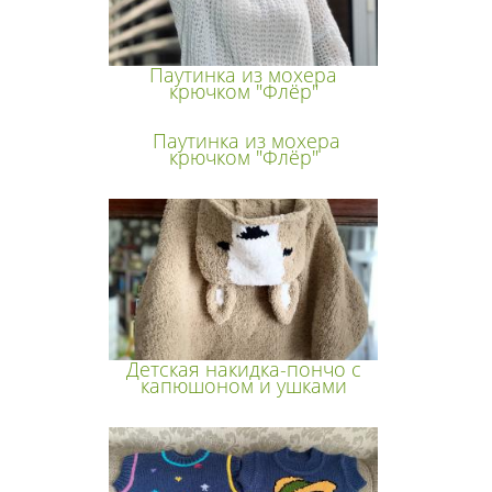
Паутинка из мохера
крючком "Флёр"
Паутинка из мохера
крючком "Флёр"
Детская накидка-пончо с
капюшоном и ушками