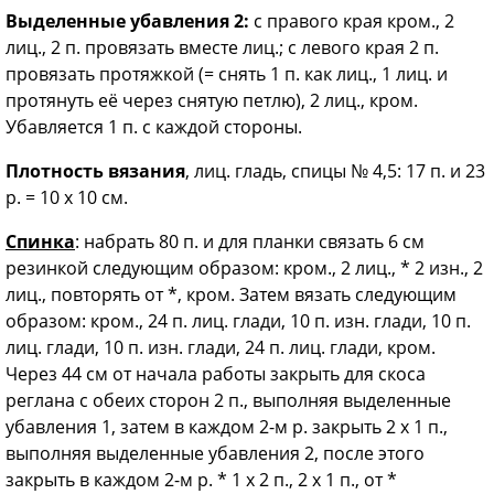
Выделенные убавления 2:
с правого края кром., 2
лиц., 2 п. провязать вместе лиц.; с левого края 2 п.
провязать протяжкой (= снять 1 п. как лиц., 1 лиц. и
протянуть её через снятую петлю), 2 лиц., кром.
Убавляется 1 п. с каждой стороны.
Плотность вязания
, лиц. гладь, спицы № 4,5: 17 п. и 23
р. = 10 х 10 см.
Спинка
: набрать 80 п. и для планки связать 6 см
резинкой следующим образом: кром., 2 лиц., * 2 изн., 2
лиц., повторять от *, кром. Затем вязать следующим
образом: кром., 24 п. лиц. глади, 10 п. изн. глади, 10 п.
лиц. глади, 10 п. изн. глади, 24 п. лиц. глади, кром.
Через 44 см от начала работы закрыть для скоса
реглана с обеих сторон 2 п., выполняя выделенные
убавления 1, затем в каждом 2-м р. закрыть 2 х 1 п.,
выполняя выделенные убавления 2, после этого
закрыть в каждом 2-м р. * 1 х 2 п., 2 х 1 п., от *