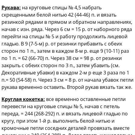
Рукава:
на круговые спицы № 4,5 набрать
скрещенными белой нитью 42 (44-46) п. и вязать
резинкой рядами в прямом и обратном направлениях,
начав с изн. ряда. Через 6 см = 15 р. от наборного ряда
перейти на спицы № 5 и работу продолжить лицевой
гладью. В 9 (7-5-м) р. от резинки прибавить с обеих
сторон по 1 п., затем в каждом 8-м р. еще 9 (10-11) раз
по 1 п. = 62 (66-70) п. Через 38 см = 98 р. от резинки
закрыть с обеих сторон по 3 п., затем убавить (см.
Декоративные убавки) в каждом 2-м р еще 3 раза по 1
п.= 50 (54-58) п. Через 3 см = 8 р. от начала убавок петли
рукава временно оставить. Второй рукав вязать так же.
Круглая кокетка:
все временно оставленные петли
перевести на круговые спицы № 5, начав с петель
переда, = 244 (268-292) п. и вязать лицевой гладью по
кругу, при этом 1-й р. выполнить белой нитью и
кромочные петли соседних деталей провязать вместе