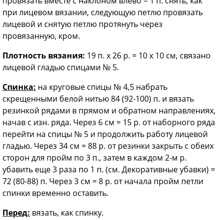
провязать вместе с наклоном влево = 1 п. снять, как
при лицевом вязании, следующую петлю провязать
лицевой и снятую петлю протянуть через
провязанную, кром.
Плотность вязания:
19 п. х 26 р. = 10 х 10 см, связано
лицевой гладью спицами № 5.
Спинка:
на круговые спицы № 4,5 набрать
скрещенными белой нитью 84 (92-100) п. и вязать
резинкой рядами в прямом и обратном направлениях,
начав с изн. ряда. Через 6 см = 15 р. от наборного ряда
перейти на спицы № 5 и продолжить работу лицевой
гладью. Через 34 см = 88 р. от резинки закрыть с обеих
сторон для пройм по 3 п., затем в каждом 2-м р.
убавить еще 3 раза по 1 п. (см. Декоративные убавки) =
72 (80-88) п. Через 3 см = 8 р. от начала пройм петли
спинки временно оставить.
Перед:
вязать, как спинку.