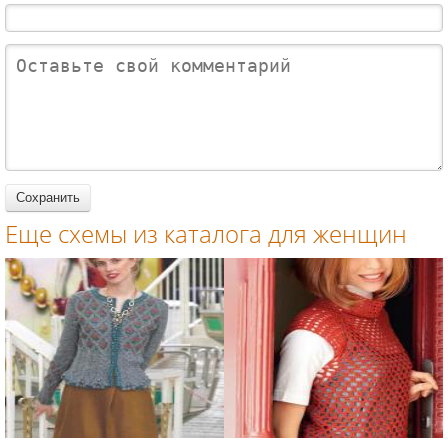
жаккардовы
оленями в
жаккардовы
женщин
женщин
й пуловер и
бело-
м бордюром
мини юбка
розовой
вязание
вязание
гамме
спицами для
спицами для
вязание
женщин
женщин
спицами для
женщин
Еще схемы из каталога для женщин