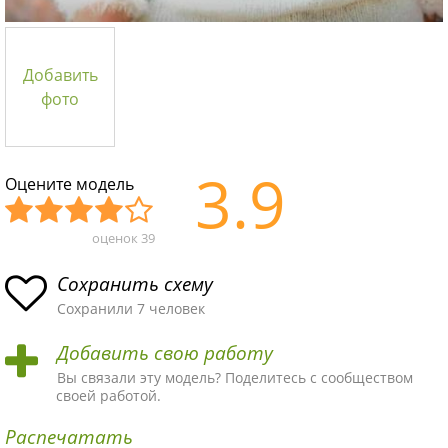
Добавить
фото
3.9
Оцените модель
оценок
39
Уж
Не
Об
Хор
Отл
асн
пло
ыч
ош
ичн
Сохранить схему
ая
хая
ная
ая
ая
Сохранили 7 человек
схе
схе
схе
схе
схе
Добавить свою работу
ма
ма
ма
ма
ма!
Вы связали эту модель? Поделитесь с сообществом
своей работой.
Распечатать