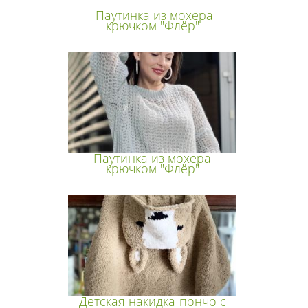
Паутинка из мохера
крючком "Флёр"
Паутинка из мохера
крючком "Флёр"
Детская накидка-пончо с