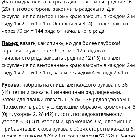
убавкой для плеча закрыть для горловины средние 16
(20) п. и обе стороны закончить раздельно. Для
скругления по внутреннему краю закрыть в каждом 2-м
ряду 1 х 2 п. и 1 х 1 п. Оставшиеся 3 (4) п. плеч закрыть
через 70 см = 144 ряда от начального ряда.
Перед:
вязать, как спинку, но для более глубокой
горловины уже через 61,5 см = 126 рядов от
начального ряда закрыть средние 12 (16) п. и для
скругления по внутреннему краю закрыть в каждом 2-м
ряду 1 х 2 п. и 1 х 1 п., затем в каждом 4-м ряду 2 x 1 п.
Рукава:
набрать на спицы для каждого рукава по 36
(44) петли и связать 1 изнаночный ряд лицевыми.
Затем для планки связать 11,5 см = 28 рядов узором 1.
Продолжить работу следующим образом: кромочная, 3
(0) п. узором 2, 28 (42) п. согл. последовательности
узоров В, 3 (0) п. узором 2, кромочная. Одновременно
прибавить для скоса рукава с обеих сторон в каждом 6-
м ряду от планки 8 (9) х 1 п. согл. узору = 52 (62) п. Через