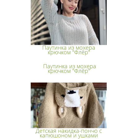
Паутинка из мохера
крючком "Флёр"
Паутинка из мохера
крючком "Флёр"
Детская накидка-пончо с
капюшоном и ушками