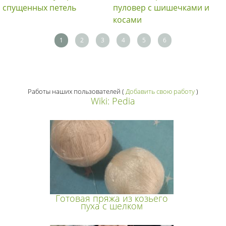
спущенных петель
пуловер с шишечками и
косами
1
2
3
4
5
6
Работы наших пользователей
(
Добавить свою работу
)
Wiki: Pedia
Готовая пряжа из козьего
пуха с шелком