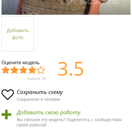
Добавить
фото
3.5
Оцените модель
оценок
16
Уж
Не
Об
Хор
Отл
асн
пло
ыч
ош
ичн
Сохранить схему
ая
хая
ная
ая
ая
Сохранили 4 человек
схе
схе
схе
схе
схе
Добавить свою работу
ма
ма
ма
ма
ма!
Вы связали эту модель? Поделитесь с сообществом
своей работой.