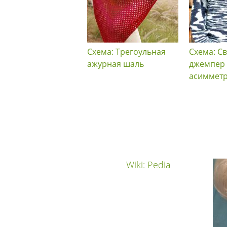
Схема: Трегоульная
Схема: С
ажурная шаль
джемпер 
асиммет
Wiki: Pedia