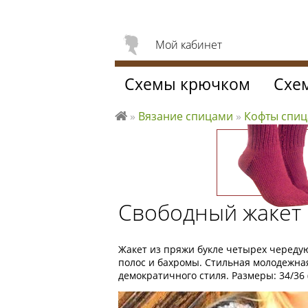
Мой кабинет
Схемы крючком
Схе
»
Вязание спицами
»
Кофты спи
Л
ю
б
л
ю
Свободный жакет 
вя
за
ть
Жакет из пряжи букле четырех череду
полос и бахромы. Стильная молодежна
демократичного стиля. Размеры: 34/36 (