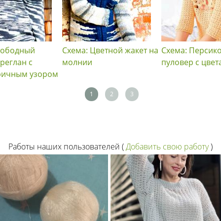
вободный
Схема: Цветной жакет на
Схема: Персик
реглан с
молнии
пуловер с цве
ричным узором
1
2
3
Работы наших пользователей
(
Добавить свою работу
)