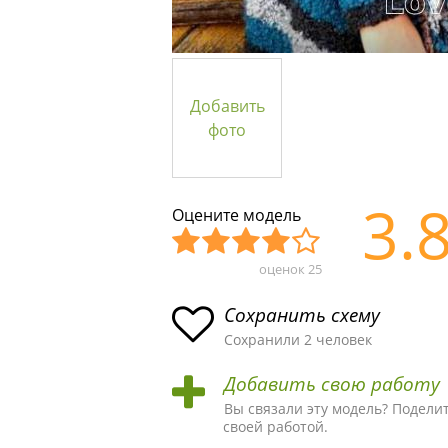
Добавить
фото
3.
Оцените модель
оценок
25
Уж
Не
Об
Хор
Отл
асн
пло
ыч
ош
ичн
Сохранить схему
ая
хая
ная
ая
ая
Сохранили 2 человек
схе
схе
схе
схе
схе
Добавить свою работу
ма
ма
ма
ма
ма!
Вы связали эту модель? Подели
своей работой.