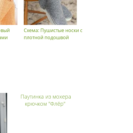
овый
Схема: Пушистые носки с
Схема: Удлиненный т
тами
плотной подошвой
ромбами
Паутинка из мохера
крючком "Флёр"