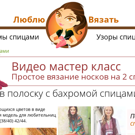
Люблю Вязать
мы спицами
Узоры спи
цами
Видео мастер класс
Простое вязание носков на 2 
в полоску с бахромой спицам
ющихся цветов в виде
П
я модель для любительниц
38/40) 42/44.
с