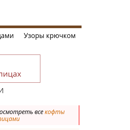
цами
Узоры крючком
спицах
и
осмотреть все
кофты
пицами