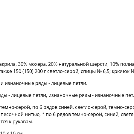
крила, 30% мохера, 20% натуральной шерсти, 10% полиамид
акже 150 (150) 200 г светло-серой; спицы № 6,5; крючок №
 и изнаночные ряды - лицевые петли.
яды - лицевые петли, изнаночные ряды - изнаночные пет
темно-серой, по 6 рядов синей, светло-серой, темно-серо
в песочной нитью, * по 6 рядов темно-серой, синей, свет
тся к рукавам.
10 х 10 см.