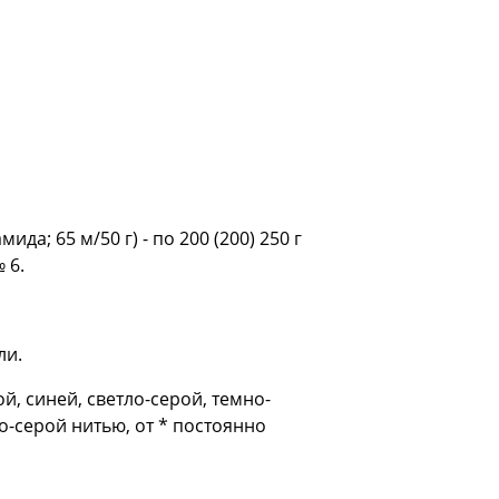
а; 65 м/50 г) - по 200 (200) 250 г
 6.
ли.
й, синей, светло-серой, темно-
ло-серой нитью, от * постоянно