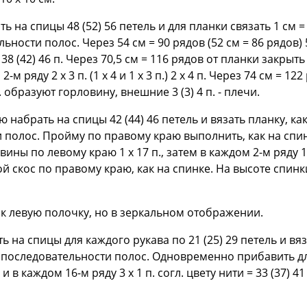
 на спицы 48 (52) 56 петель и для планки связать 1 см 
ьности полос. Через 54 см = 90 рядов (52 см = 86 рядов) 
 38 (42) 46 п. Через 70,5 см = 116 рядов от планки закрыт
 2-м ряду 2 х 3 п. (1 х 4 и 1 х 3 п.) 2 х 4 п. Через 74 см =
п. образуют горловину, внешние 3 (3) 4 п. - плечи.
 набрать на спицы 42 (44) 46 петель и вязать планку, ка
 полос. Пройму по правому краю выполнить, как на спинке
ы по левому краю 1 х 17 п., затем в каждом 2-м ряду 1 х 4 
скос по правому краю, как на спинке. На высоте спинки 
ак левую полочку, но в зеркальном отображении.
на спицы для каждого рукава по 21 (25) 29 петель и вяза
 последовательности полос. Одновременно прибавить для
и в каждом 16-м ряду 3 x 1 п. согл. цвету нити = 33 (37) 41