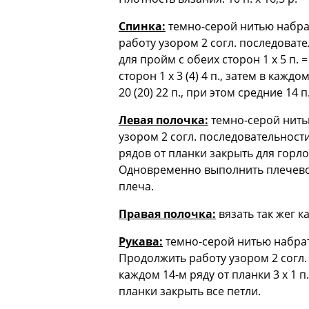
Спинка:
темно-серой нитью набрать
работу узором 2 согл. последовател
для пройм с обеих сторон 1 х 5 п. =
сторон 1 х 3 (4) 4 п., затем в каждом
20 (20) 22 п., при этом средние 14 
Левая полочка:
темно-серой нитью
узором 2 согл. последовательности
рядов от планки закрыть для горловин
Одновременно выполнить плечевой 
плеча.
Правая полочка:
вязать так жег к
Рукава:
темно-серой нитью набрать 
Продолжить работу узором 2 согл.
каждом 14-м ряду от планки 3 х 1 п. 
планки закрыть все петли.