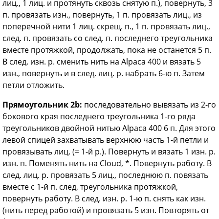
лиц., 1 лиц. и протянуть сквозь снятую п.), повернуть, 3
п. провязать изн., повернуть, 1 п. провязать лиц., из
поперечной нити 1 лиц. скрещ. п., 1 п. провязать лиц.,
след. п. провязать со след. п. последнего треугольника
вместе протяжкой, продолжать, пока не останется 5 п.
В след. изн. р. сменить нить на Alpaca 400 и вязать 5
изн., повернуть и в след. лиц. р. набрать 6-ю п. Затем
петли отложить.
Прямоугольник 2
b:
последовательно вывязать из 2-го
бокового края последнего треугольника 1-го ряда
треугольников двойной нитью Alpaca 400 6 п. Для этого
левой спицей захватывать верхнюю часть 1-й петли и
провязывать лиц. (= 1-й р.). Повернуть и вязать 1 изн. р.
изн. п. Поменять нить на Cloud, *. Повернуть работу. В
след. лиц. р. провязать 5 лиц., последнюю п. повязать
вместе с 1-й п. след, треугольника протяжкой,
повернуть работу. В след. изн. р. 1-ю п. снять как изн.
(нить перед работой) и провязать 5 изн. Повторять от