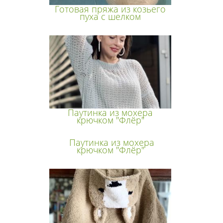
Готовая пряжа из козьего
пуха с шелком
Паутинка из мохера
крючком "Флёр"
Паутинка из мохера
крючком "Флёр"