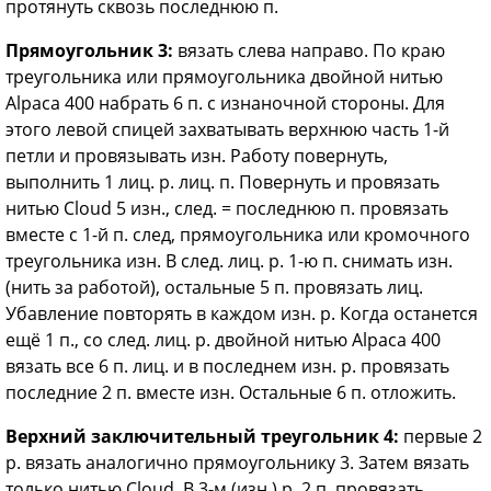
протянуть сквозь последнюю п.
Прямоугольник 3:
вязать слева направо. По краю
треугольника или прямоугольника двойной нитью
Alpaca 400 набрать 6 п. с изнаночной стороны. Для
этого левой спицей захватывать верхнюю часть 1-й
петли и провязывать изн. Работу повернуть,
выполнить 1 лиц. р. лиц. п. Повернуть и провязать
нитью Cloud 5 изн., след. = последнюю п. провязать
вместе с 1-й п. след, прямоугольника или кромочного
треугольника изн. В след. лиц. р. 1-ю п. снимать изн.
(нить за работой), остальные 5 п. провязать лиц.
Убавление повторять в каждом изн. р. Когда останется
ещё 1 п., со след. лиц. р. двойной нитью Alpaca 400
вязать все 6 п. лиц. и в последнем изн. р. провязать
последние 2 п. вместе изн. Остальные 6 п. отложить.
Верхний заключительный треугольник 4:
первые 2
р. вязать аналогично прямоугольнику 3. Затем вязать
только нитью Cloud. В 3-м (изн.) р. 2 п. провязать