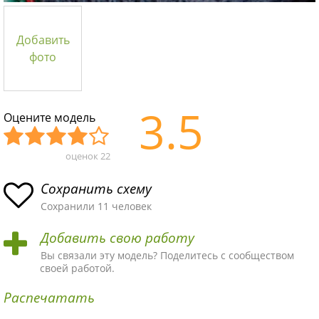
Добавить
фото
3.5
Оцените модель
оценок
22
Уж
Не
Об
Хор
Отл
асн
пло
ыч
ош
ичн
Сохранить схему
ая
хая
ная
ая
ая
Сохранили 11 человек
схе
схе
схе
схе
схе
Добавить свою работу
ма
ма
ма
ма
ма!
Вы связали эту модель? Поделитесь с сообществом
своей работой.
Распечатать