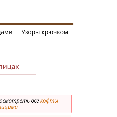
цами
Узоры крючком
спицах
осмотреть все
кофты
пицами