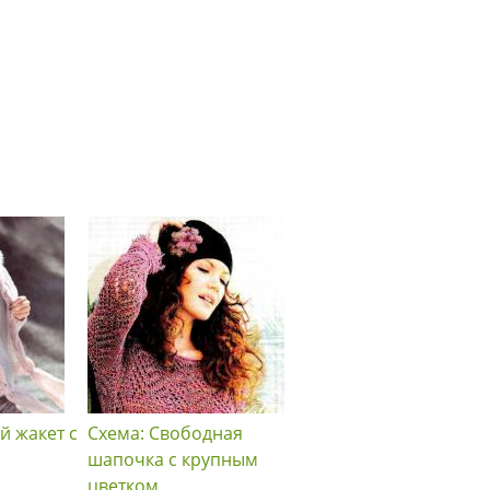
й жакет с
Схема: Свободная
Схема: Теплое пальто
шапочка с крупным
бахромой и шапочка
цветком