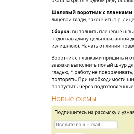
оката закрыть в одном ряду оставши
Шалевый воротник с планками 
лицевой глади, закончить 1 р. лиц
Сборка:
выполнить плечевые швы.
подогнав длину цельновязанной де
излишнюю). Начать от линии право
Воротник с планками пришить и от
завязки выполнить полый шнур длин
гладью, * работу не поворачивать,
повторять. При необходимости шну
пропустить через подготовленные 
Новые схемы
Подпишитесь на рассылку и узна