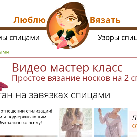
Люблю Вязать
мы спицами
Узоры спи
цами
Видео мастер класс
Простое вязание носков на 2 
ан на завязках спицами
в отношении стилизации!
П
ом и подчеркивающим
буквально ко всему!
с