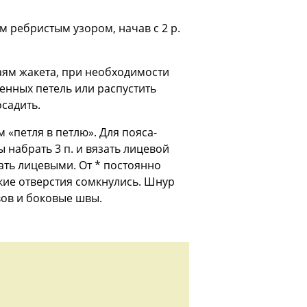
 см ребристым узором, начав с 2 р.
аям жакета, при необходимости
енных петель или распустить
садить.
«петля в петлю». Для пояса-
ы набрать 3 п. и вязать лицевой
зать лицевыми. От * постоянно
кие отверстия сомкнулись. Шнур
вов и боковые швы.