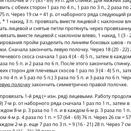
ля полочек и 77 (83 - 89) 99 п. для спинки. Для нижних за
 с обеих сторон 1 раз по 4 п., 1 раз по 3 п., 2 раза по 2 
) 175 п. Через 19 см = 41 р. от наборного ряда следующий
иц., * 1 накид, 3 п. провязать вместе лицевой с наклоном вл
ь лицевой и снятые петли протянуть через провязанную),
провязать вместе лицевой с наклоном влево, 1 накид, 1 (3 - 2
рования пройм разделить по линиям боковых швов - по 28
нки. Сначала закончить левую полочку. Через 18 (20 - 22) 24
чевого скоса сначала 1 раз 4 (4 - 4) 5 п., затем в каждом 
3 раза по 5 п. и 2 раза по 6 п. После этого закончить спинку. 
их сторон для плечевых скосов 1 раз по 3 (4 - 4) 5 п., зат
раз по 4 п. и 5 раз по 5 п.) 3 раза по 5 п. и 3 раза по 6 п. 
евую полочку
закончить симметрично правой полочке.
 и провязать 1-й ряд (= изн. ряд) лицевыми. Работу продо
9) 7-м р. от наборного ряда сначала 1 раз по 1 п., затем в 
ждом 8-м р. 3 раза no 1 п. и в каждом 6-м р. 3 раза по 1 п. 
ом 4-м р. 4 раза по 1 п. = 57 (64 - 69) 76 п. Через 26 см =
аждом 2-м р. еще 7 раз по 3 п. = 9 (16 - 21) 28 п. Через 7