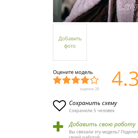
Добавить
фото
4.
Оцените модель
оценок
20
Уж
Не
Об
Хор
Отл
асн
пло
ыч
ош
ичн
Сохранить схему
ая
хая
ная
ая
ая
Сохранили 5 человек
схе
схе
схе
схе
схе
Добавить свою работу
ма
ма
ма
ма
ма!
Вы связали эту модель? Подели
своей работой.