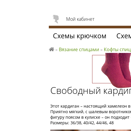
Мой кабинет
Схемы крючком
Схе
»
Вязание спицами
»
Кофты спи
Л
ю
б
л
ю
Свободный кардиг
вя
за
ть
Этот кардиган – настоящий хамелеон 
Приятно мягкий, с шалевым воротник
фигуру поясом в кулиске – он подходит 
Размеры: 36/38, 40/42, 44/46, 48