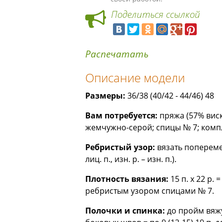
Поделиться ссылкой
Распечатать
Описание модели
Размеры:
36/38 (40/42 - 44/46) 48
Вам потребуется:
пряжа (57% виск
жемчужно-серой; спицы № 7; комп
Ребристый узор:
вязать попеременн
лиц. п., изн. р. – изн. п.).
Плотность вязания:
15 п. х 22 р.
ребристым узором спицами № 7.
Полочки и спинка:
до пройм вяжут