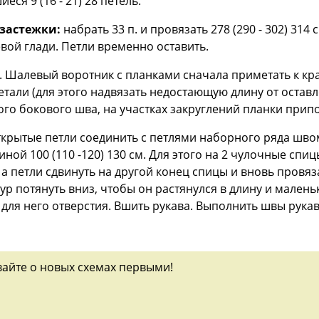
еся 9 (16 - 21) 28 петель.
застежки:
набрать 33 п. и провязать 278 (290 - 302) 314
евой глади. Петли временно оставить.
 Шалевый воротник с планками сначала приметать к кр
тали (для этого надвязать недостающую длину от оставл
го бокового шва, на участках закруглений планки припо
крытые петли соединить с петлями наборного ряда швом 
ой 100 (110 -120) 130 см. Для этого на 2 чулочные спиц
 а петли сдвинуть на другой конец спицы и вновь провя
р потянуть вниз, чтобы он растянулся в длину и малень
для него отверстия. Вшить рукава. Выполнить швы рука
вайте о новых схемах первыми!