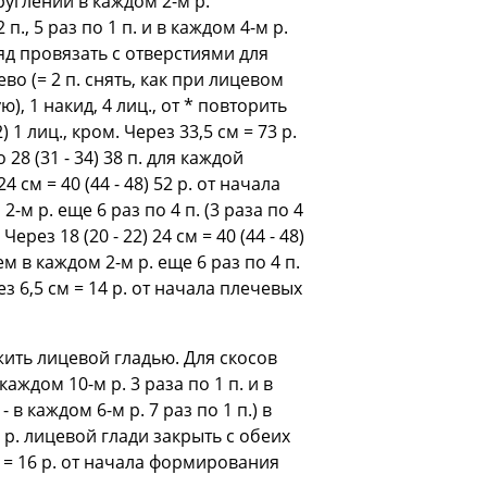
круглений в каждом 2-м р.
п., 5 раз по 1 п. и в каждом 4-м р.
 ряд провязать с отверстиями для
ево (= 2 п. снять, как при лицевом
 1 накид, 4 лиц., от * повторить
) 1 лиц., кром. Через 33,5 см = 73 р.
 (31 - 34) 38 п. для каждой
 см = 40 (44 - 48) 52 р. от начала
2-м р. еще 6 раз по 4 п. (3 раза по 4
Через 18 (20 - 22) 24 см = 40 (44 - 48)
ем в каждом 2-м р. еще 6 раз по 4 п.
Через 6,5 см = 14 р. от начала плечевых
лжить лицевой гладью. Для скосов
каждом 10-м р. 3 раза по 1 п. и в
- в каждом 6-м р. 7 раз по 1 п.) в
 57 р. лицевой глади закрыть с обеих
 см = 16 р. от начала формирования