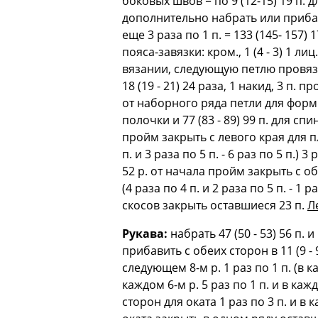
боковых швов = по 9 (12-15) 19 п. д
дополнительно набрать или прибавить
еще 3 раза по 1 п. = 133 (145- 157
пояса-завязки: кром., 1 (4 - 3) 1 л
вязании, следующую петлю провязат
18 (19 - 21) 24 раза, 1 накид, 3 п. 
от наборного ряда петли для форми
полочки и 77 (83 - 89) 99 п. для спи
пройм закрыть с левого края для пле
п. и 3 раза по 5 п. - 6 раз по 5 п.) 
52 р. от начала пройм закрыть с обе
(4 раза по 4 п. и 2 раза по 5 п. - 1 
скосов закрыть оставшиеся 23 п.
Л
Рукава:
набрать 47 (50 - 53) 56 п.
прибавить с обеих сторон в 11 (9 - 
следующем 8-м р. 1 раз по 1 п. (в ка
каждом 6-м р. 5 раз по 1 п. и в кажд
сторон для оката 1 раз по 3 п. и в к