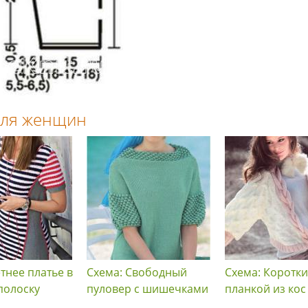
 для женщин
тнее платье в
Схема: Свободный
Схема: Коротки
полоску
пуловер с шишечками
планкой из кос