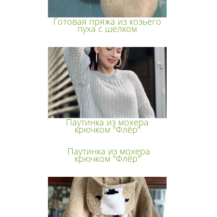
Готовая пряжа из козьего
пуха с шелком
Паутинка из мохера
крючком "Флёр"
Паутинка из мохера
крючком "Флёр"