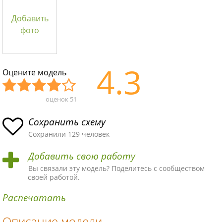
Добавить
фото
4.3
Оцените модель
оценок
51
Уж
Не
Об
Хор
Отл
асн
пло
ыч
ош
ичн
Сохранить схему
ая
хая
ная
ая
ая
Сохранили 129 человек
схе
схе
схе
схе
схе
Добавить свою работу
ма
ма
ма
ма
ма!
Вы связали эту модель? Поделитесь с сообществом
своей работой.
Распечатать
Описание модели