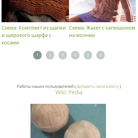
Схема: Комплект из шапки
Схема: Жакет с капюшоном
и широкого шарфа с
на молнии
косами
1
2
3
4
5
6
Работы наших пользователей
(
Добавить свою работу
)
Wiki: Pedia