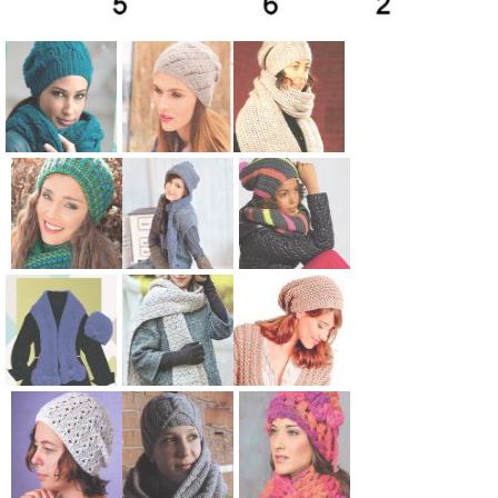
Схема:
Схема:
Схема:
голубой
женская
шапка-
комплект из
шапка с
мешок и
свободной
диагональн
длинный
шапочки и
ым узором
шарфик
Схема:
Схема:
Схема:
снуда
вязание
вязание
пестрый
свободная
комплект
вязание
спицами для
спицами для
комплект из
шапка с
серая шапка
спицами для
женщин
женщин
шапочки и
отворотом
и снуд в
женщин
снуда
вязание
яркую
Схема:
Схема:
Схема:
вязание
спицами для
полоску
комплект из
комплект из
шапка-
спицами для
женщин
вязание
шапки и
шарфа с
мешок