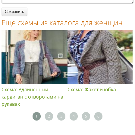
Еще схемы из каталога для женщин
Схема: Удлиненный
Схема: Жакет и юбка
кардиган с отворотами на
рукавах
1
2
3
4
5
6