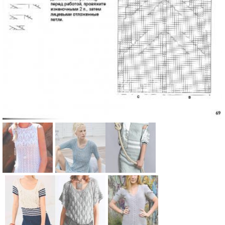
Схема:
Схема:
Схема:
вязаное
ажурное
рельефное
платье без
приталенно
платье-