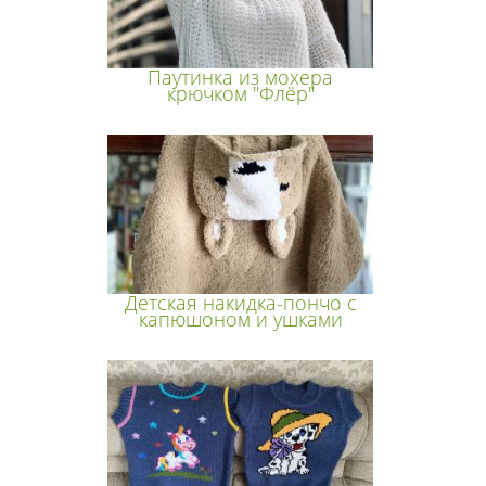
Паутинка из мохера
крючком "Флёр"
Детская накидка-пончо с
капюшоном и ушками