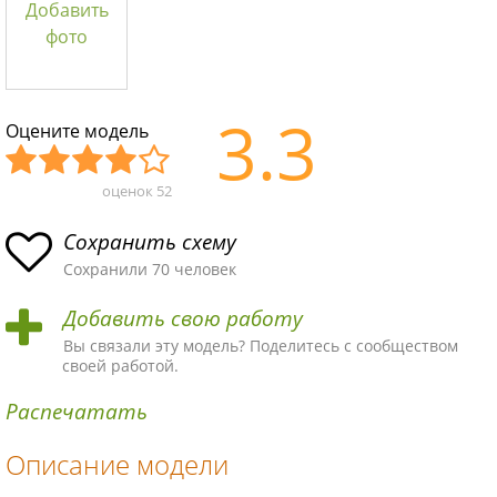
Добавить
фото
3.3
Оцените модель
оценок
52
Уж
Не
Об
Хор
Отл
асн
пло
ыч
ош
ичн
Сохранить схему
ая
хая
ная
ая
ая
Сохранили 70 человек
схе
схе
схе
схе
схе
Добавить свою работу
ма
ма
ма
ма
ма!
Вы связали эту модель? Поделитесь с сообществом
своей работой.
Распечатать
Описание модели