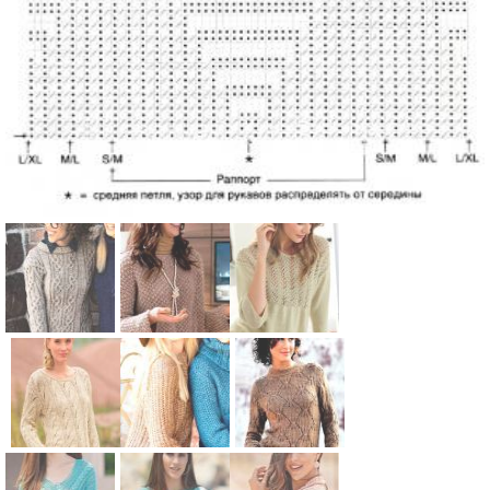
Схема:
Схема:
Схема:
рельефный
кофта со
классически
джемпер с
структурным
й пуловер с
воротником
узором на
ажурной
-стойкой
рукавах
вставкой
Схема:
Схема:
Схема: