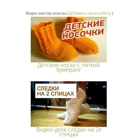
Видео мастер классы
(
Добавить свою работу
)
Детские носки с пяткой
бумеранг
Видео-урок следки на 2х
спицах