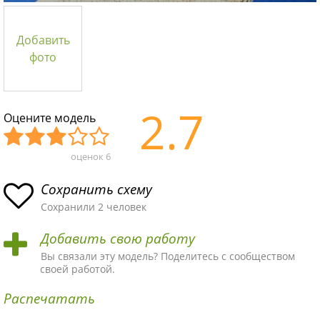
Добавить
фото
2.7
Оцените модель
оценок
6
Уж
Не
Об
Хор
Отл
асн
пло
ыч
ош
ичн
Сохранить схему
ая
хая
ная
ая
ая
Сохранили 2 человек
схе
схе
схе
схе
схе
Добавить свою работу
ма
ма
ма
ма
ма!
Вы связали эту модель? Поделитесь с сообществом
своей работой.
Распечатать