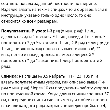
соответствовала заданной плотности по ширине.
Изделие вязать на тех же спицах, что и образец. Если в
инструкции указано только одно число, то оно
относится ко всем размерам.
Полупатентный узор:
1-й ряд (= изн. ряд): 1 лиц.,
сделать накид и 1 п. снять, *1 лиц., накид и 1 п. снять *
повторять от * до *закончить 1 лиц. 2-й ряд (= лиц. ряд):
1 лиц., петлю и накид провязать вместе лицевой, *1
изн., петлю и накид провязать вместе лицевой *
повторять от * до " закончить 1 лиц. Повторять эти 2
ряда.
Спинка:
на спицы № 3.5 набрать 111 (123) 135 п. и
вязать полупатентным узором, как описано выше (1-й
ряд = изн. ряд). Через 10 см продолжить работу узором
по приведенной схеме. Когда длина спинки составит 37
см, посередине спинки сделать метку и с обеих сторон
в начале каждого ряда закрыть петли для пройм: по 4,