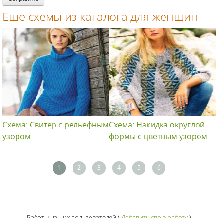
Еще схемы из каталога для женщин
Схема: Свитер с рельефным
Схема: Накидка округлой
узором
формы с цветным узором
1
2
3
4
5
6
Работы наших пользователей
(
Добавить свою работу
)