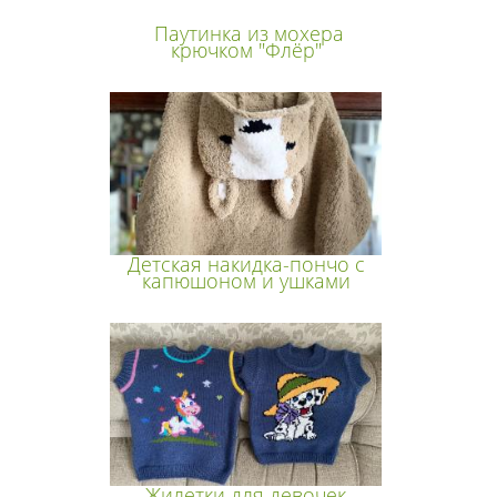
Паутинка из мохера
крючком "Флёр"
Детская накидка-пончо с
капюшоном и ушками
Жилетки для девочек