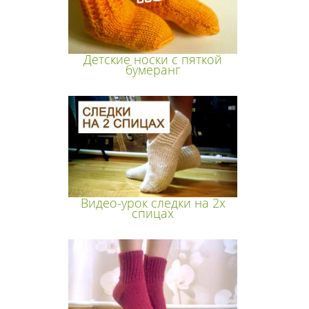
Детские носки с пяткой
бумеранг
Видео-урок следки на 2х
спицах