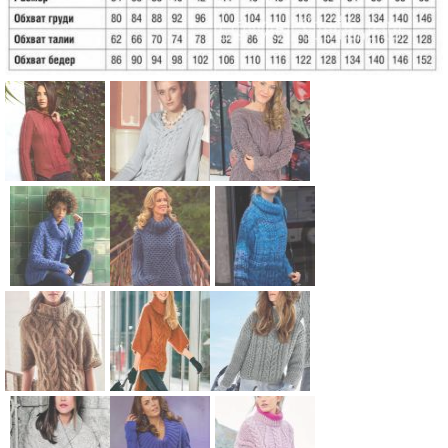
Схема:
Схема:
Схема:
джемпер с
пуловер с
пуловер с
узором из
воротником
кружевными
кос вязание
из кос
рукавами
спицами для
вязание
вязание
Схема:
Схема:
Схема:
женщин
спицами для
спицами для
объемный
свитер
меланжевы
женщин
женщин
пуловер с
крупной
й
персидским
вязки с
удлиненный
узором
узором из
свитер
Схема:
Схема:
Схема:
вязание
сот вязание
оверсайз