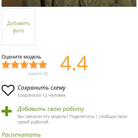
Добавить
фото
4.4
Оцените модель
оценок
20
Уж
Не
Об
Хор
Отл
асн
пло
ыч
ош
ичн
Сохранить схему
ая
хая
ная
ая
ая
Сохранили 12 человек
схе
схе
схе
схе
схе
Добавить свою работу
ма
ма
ма
ма
ма!
Вы связали эту модель? Поделитесь с сообществом
своей работой.
Распечатать