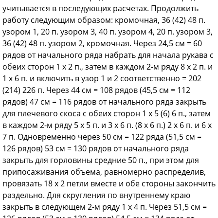
учитывается в последующих расчетах. Продолжить
работу следующим образом: кромочная, 36 (42) 48 п.
узором 1, 20 п. узором 3, 40 п. узором 4, 20 п. узором 3,
36 (42) 48 п. узором 2, кромочная. Через 24,5 см = 60
рядов от начального ряда набрать для начала рукава с
обеих сторон 1 х 2 п., затем в каждом 2-м ряду 8 х 2 п. и
1 х 6 п. и включить в узор 1 и 2 соответственно = 202
(214) 226 п. Через 44 см = 108 рядов (45,5 см = 112
рядов) 47 см = 116 рядов от начального ряда закрыть
для плечевого скоса с обеих сторон 1 х 5 (6) 6 п., затем
в каждом 2-м ряду 5 х 5 п. и 3 х 6 п. (8 х 6 п.) 2 х 6 п. и 6 х
7 п. Одновременно через 50 см = 122 ряда (51,5 см =
126 рядов) 53 см = 130 рядов от начального ряда
закрыть для горловины средние 50 п., при этом для
припосаживания объема, равномерно распределив,
провязать 18 х 2 петли вместе и обе стороны закончить
раздельно. Для скругления по внутреннему краю
закрыть в следующем 2-м ряду 1 х 4 п. Через 51,5 см =