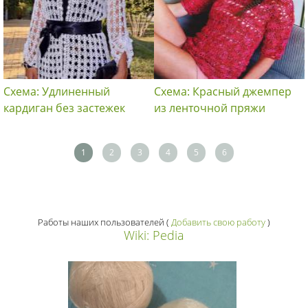
Схема: Удлиненный
Схема: Красный джемпер
кардиган без застежек
из ленточной пряжи
1
2
3
4
5
6
Работы наших пользователей
(
Добавить свою работу
)
Wiki: Pedia