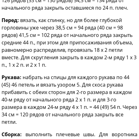
126 рядов (53 см = 130 рядов) 54,5 см = 134 ряда от
начального ряда закрыть оставшиеся по 24 п. плеч.
Перед:
вязать, как спинку, но для более глубокой
горловины уже через 38,5 см = 94 ряда (40 см = 98
рядов) 41,5 см = 102 ряда от начального ряда закрыть
средние 44 п., при этом для припосаживания объема,
равномерно распределив, провязать 18 х 2 петли
вместе. Для скругления закрыть в каждом 2-м ряду 1 х 3
п., 1 х 2 п. и 2 х 1 п.
Рукава:
набрать на спицы для каждого рукава по 44
(45) 46 петель и вязать узором 5. Для скоса рукава
прибавить с обеих сторон для 2-го размера в каждом
40-м ряду от начального ряда 2 х 1 п. и для 3-го
размера в каждом 24-м ряду 4 х 1 п. = 44 (49) 54 п. Через
34 см = 120 рядов от начального ряда закрыть все
петли.
Сборка:
выполнить плечевые швы. Для воротника