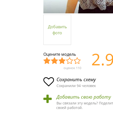
Добавить
фото
2.
Оцените модель
оценок
110
Уж
Не
Об
Хор
Отл
асн
пло
ыч
ош
ичн
Сохранить схему
ая
хая
ная
ая
ая
Сохранили 94 человек
схе
схе
схе
схе
схе
Добавить свою работу
ма
ма
ма
ма
ма!
Вы связали эту модель? Подели
своей работой.