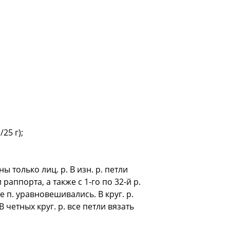
25 г);
ы только лиц. р. В изн. р. петли
раппорта, а также с 1-го по 32-й р.
п. уравновешивались. В круг. р.
В четных круг. р. все петли вязать