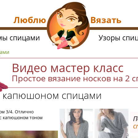
Люблю Вязать
мы спицами
Узоры спи
цами
Видео мастер класс
Простое вязание носков на 2 
 с капюшоном спицами
ом 3/4. Отлично
П
 с капюшоном тоном
с