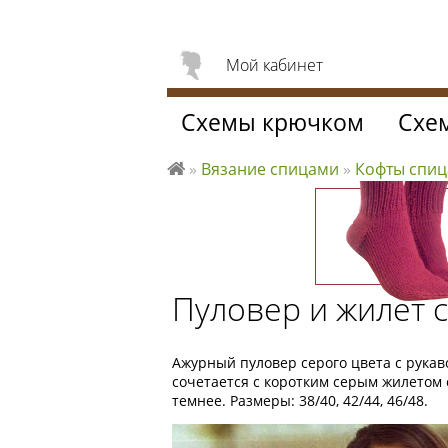
Мой кабинет
Схемы крючком
Схе
»
Вязание спицами
»
Кофты спи
Л
ю
б
л
ю
Пуловер и жилет
вя
за
ть
Ажурный пуловер серого цвета с рукав
сочетается с коротким серым жилетом
темнее. Размеры: 38/40, 42/44, 46/48.