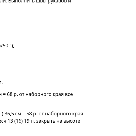
тли. Выполнить швы рукавов и
50 г);
м.
см = 68 p. от наборного края все
р.) 36,5 см = 58 р. от наборного края
ся 13 (16) 19 п. закрыть на высоте