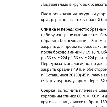
Лицевая гладь в круговых р: вязать
Плотность вязания, ажурный узор: 
круг, р. располагается у правой б
Спинка и перед:
крестообразным 
набору изн. р. не выполняется. От
образуют боковую линию. Затем вяза
закрыть для пройм на боковых лини
после боковой линии 7 (7) 10 п. Об
р. (56 см = 224 р.) 56 см = 224 р. 
Перед вязать аналогично, но для вы
закрыть средние 49 п. и обе сторо
п. Оставшиеся 30 (39) 45 п. плеча
вязать ажурным узором. Через 32 с
Сборка:
выполнить плечевые швы. 
горловины спинки 60 п. = 160 п. и 
круговые спицы также набрать 160 п