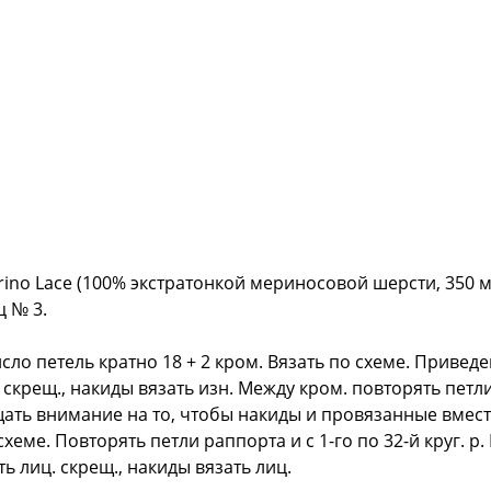
rino Lace (100% экстратонкой мериносовой шерсти, 350 м/
ц № 3.
сло петель кратно 18 + 2 кром. Вязать по схеме. Приведен
. скрещ., накиды вязать изн. Между кром. повторять петли 
ь внимание на то, чтобы накиды и провязанные вместе 
хеме. Повторять петли раппорта и с 1-го по 32-й круг. р. 
ть лиц. скрещ., накиды вязать лиц.