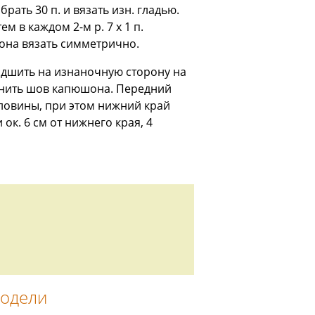
ать 30 п. и вязать изн. гладью.
ем в каждом 2-м р. 7 х 1 п.
шона вязать симметрично.
одшить на изнаночную сторону на
олнить шов капюшона. Передний
рловины, при этом нижний край
ок. 6 см от нижнего края, 4
модели