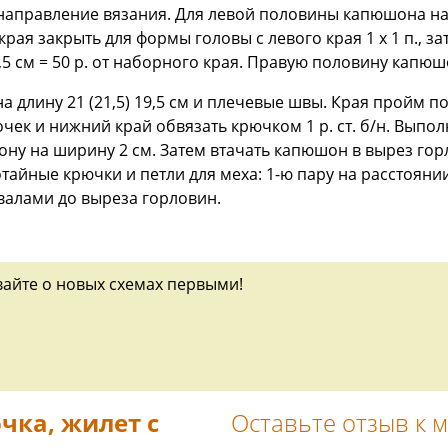
направление вязания. Для левой половины капюшона набр
края закрыть для формы головы с левого края 1 х 1 п., зат
1,5 см = 50 р. от наборного края. Правую половину капю
 длину 21 (21,5) 19,5 см и плечевые швы. Края пройм п
очек и нижний край обвязать крючком 1 р. ст. б/н. Вып
ну на ширину 2 см. Затем втачать капюшон в вырез го
йные крючки и петли для меха: 1-ю пару на расстоянии 
алами до выреза горловин.
вайте о новых схемах первыми!
чка, жилет с
Оставьте отзыв к 