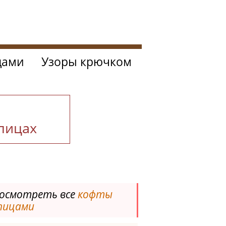
цами
Узоры крючком
спицах
осмотреть все
кофты
пицами