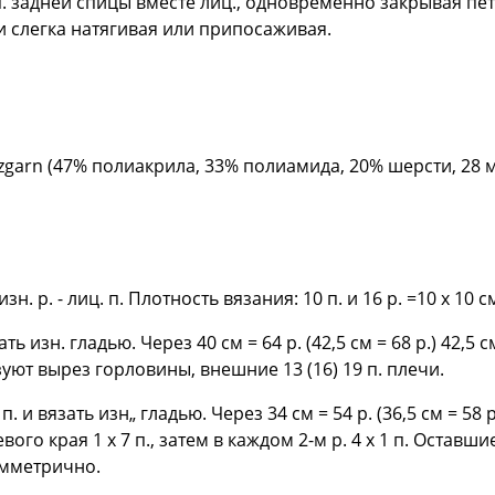
 п. задней спицы вместе лиц., одновременно закрывая пе
и слегка натягивая или припосаживая.
lzgarn (47% полиакрила, 33% полиамида, 20% шерсти, 28 м/
изн. р. - лиц. п. Плотность вязания: 10 п. и 16 р. =10 х 10 с
ать изн. гладью. Через 40 см = 64 p. (42,5 см = 68 p.) 42,5 
зуют вырез горловины, внешние 13 (16) 19 п. плечи.
п. и вязать изн„ гладью. Через 34 см = 54 р. (36,5 см = 58 
го края 1 х 7 п., затем в каждом 2-м р. 4 х 1 п. Оставшие
имметрично.