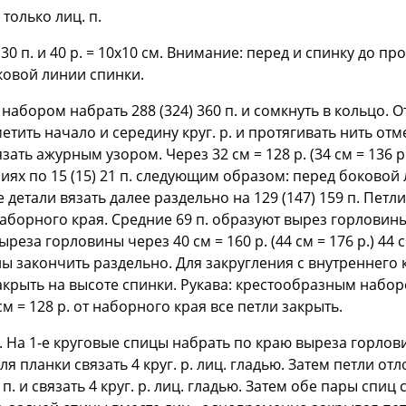
 только лиц. п.
30 п. и 40 р. = 10x10 см. Внимание: перед и спинку до п
оковой линии спинки.
набором набрать 288 (324) 360 п. и сомкнуть в кольцо.
метить начало и середину круг. р. и протягивать нить от
ть ажурным узором. Через 32 см = 128 р. (34 см = 136 р.
ях по 15 (15) 21 п. следующим образом: перед боковой ли
е детали вязать далее раздельно на 129 (147) 159 п. Петл
от наборного края. Средние 69 п. образуют вырез горловины
реза горловины через 40 см = 160 р. (44 см = 176 р.) 44 
ны закончить раздельно. Для закругления с внутреннего к
 закрыть на высоте спинки. Рукава: крестообразным наборо
м = 128 р. от наборного края все петли закрыть.
На 1-е круговые спицы набрать по краю выреза горлови
для планки связать 4 круг. р. лиц. гладью. Затем петли от
. и связать 4 круг. р. лиц. гладью. Затем обе пары спиц 