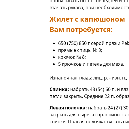
провязывать по 1 п. передней и 1
втачать рукава, при необходимост
Жилет с капюшоном
Вам потребуется:
650 (750) 850 г серой пряжи Pe
прямые спицы № 9;
крючок № 8;
5 крючков и петель для меха.
Изнаночная гладь: лиц. р. - изн. п., 
Спинка:
набрать 48 (54) 60 п. и вяз
петли закрыть. Средние 22 п. обра
Левая полочка:
набрать 24 (27) 30 
закрыть для выреза горловины с лево
спинки. Правая полочка: вязать с