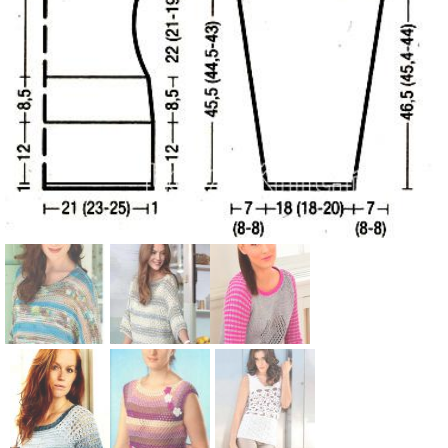
Схема:
Схема:
Схема:
полосатый
хлопковый
кофта с
джемпер с
ажурный
ажурным