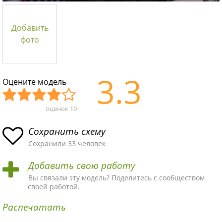
Добавить
фото
3.3
Оцените модель
оценок
10
Уж
Не
Об
Хор
Отл
асн
пло
ыч
ош
ичн
Сохранить схему
ая
хая
ная
ая
ая
Сохранили 33 человек
схе
схе
схе
схе
схе
Добавить свою работу
ма
ма
ма
ма
ма!
Вы связали эту модель? Поделитесь с сообществом
своей работой.
Распечатать