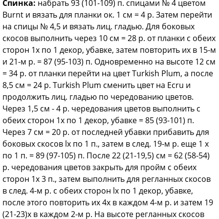
Спинка:
набрать 93 (101-109) п. спицами № 4 цветом
Burnt и вязать для планки ок. 1 см = 4 р. Затем перейти
на спицы № 4,5 и вязать лиц. гладью. Для боковых
скосов выполнить через 10 см = 28 р. от планки с обеих
сторон 1х по 1 декор, убавке, затем повторить их в 15-м
и 21-м р. = 87 (95-103) п. Одновременно на высоте 12 см
= 34 р. от планки перейти на цвет Turkish Plum, а после
8,5 см = 24 p. Turkish Plum сменить цвет на Ecru и
продолжить лиц. гладью по чередованию цветов.
Через 1,5 см - 4 р. чередования цветов выполнить с
обеих сторон 1х по 1 декор, убавке = 85 (93-101) п.
Через 7 см = 20 р. от последней убавки прибавить для
боковых скосов lx по 1 п., затем в след. 19-м р. еще 1 x
по 1 п. = 89 (97-105) п. После 22 (21-19,5) см = 62 (58-54)
р. чередования цветов закрыть для пройм с обеих
сторон 1х 3 п., затем выполнить для регланных скосов
в след. 4-м р. с обеих сторон lx по 1 декор, убавке,
после этого повторить их 4х в каждом 4-м р. и затем 19
(21-23)х в каждом 2-м р. На высоте регланных скосов