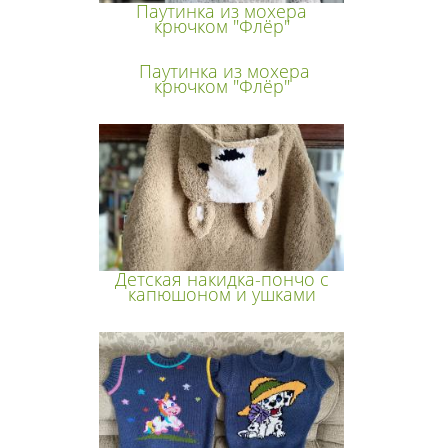
Паутинка из мохера
крючком "Флёр"
Паутинка из мохера
крючком "Флёр"
Детская накидка-пончо с
капюшоном и ушками