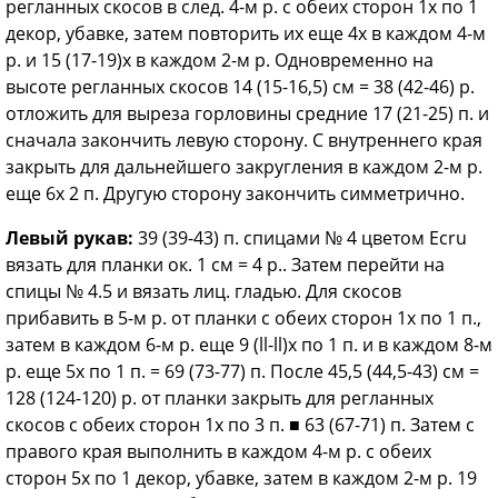
регланных скосов в след. 4-м р. с обеих сторон 1х по 1
декор, убавке, затем повторить их еще 4х в каждом 4-м
р. и 15 (17-19)х в каждом 2-м р. Одновременно на
высоте регланных скосов 14 (15-16,5) см = 38 (42-46) р.
отложить для выреза горловины средние 17 (21-25) п. и
сначала закончить левую сторону. С внутреннего края
закрыть для дальнейшего закругления в каждом 2-м р.
еще 6х 2 п. Другую сторону закончить симметрично.
Левый рукав:
39 (39-43) п. спицами № 4 цветом Ecru
вязать для планки ок. 1 см = 4 р.. Затем перейти на
спицы № 4.5 и вязать лиц. гладью. Для скосов
прибавить в 5-м р. от планки с обеих сторон 1х по 1 п.,
затем в каждом 6-м р. еще 9 (ll-ll)x по 1 п. и в каждом 8-м
р. еще 5х по 1 п. = 69 (73-77) п. После 45,5 (44,5-43) см =
128 (124-120) р. от планки закрыть для регланных
скосов с обеих сторон 1х по 3 п. ■ 63 (67-71) п. Затем с
правого края выполнить в каждом 4-м р. с обеих
сторон 5х по 1 декор, убавке, затем в каждом 2-м р. 19