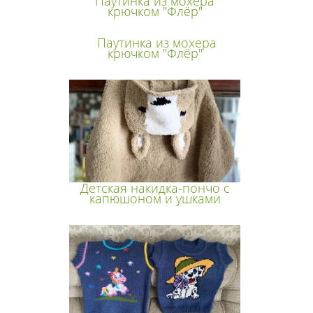
Паутинка из мохера
крючком "Флёр"
Паутинка из мохера
крючком "Флёр"
Детская накидка-пончо с
капюшоном и ушками