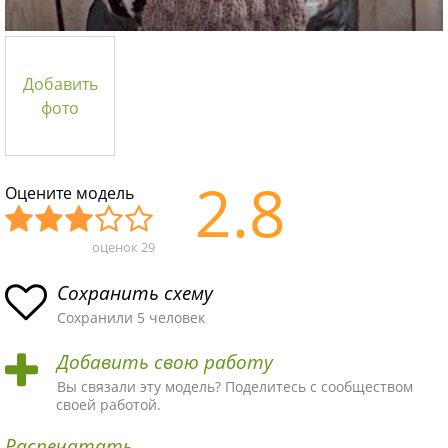
Добавить
фото
2.8
Оцените модель
оценок
29
Уж
Не
Об
Хор
Отл
асн
пло
ыч
ош
ичн
Сохранить схему
ая
хая
ная
ая
ая
Сохранили 5 человек
схе
схе
схе
схе
схе
Добавить свою работу
ма
ма
ма
ма
ма!
Вы связали эту модель? Поделитесь с сообществом
своей работой.
Распечатать