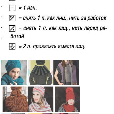
Схема:
Схема:
Схема:
голубой
стильный
короткий
комплект из
комплект из
полосатый
свободной
шапочки,
пуловер,