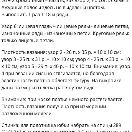
26 + 2 кромочные) = вязать, как узор 2, но согл. схеме 3.
Ажурные полосы здесь не выделены цветом.
Выполнить 1 раз 1-18-й ряды.
Узор 6: лицевая гладь = лицевые ряды - лицевые петли,
изнаночные ряды - изнаночные петли. Круговые ряды:
только лицевые петли.
Плотность вязания: узор 2 - 26 п. х 35 р. = 10 х 10 см;
узор 3 - 25 п. х 31 р. = 10 x 10 см; узор 4 - 25 п. х 33 р. = 10
х 10 см; узор 5 - 29 п. х 40 р. = 10 х 10 см. Внимание: узор
4 при вязании сильно стягивается, но благодаря
эластичности плотно облегает фигуру. На выкройке
даны размеры в слегка растянутом виде.
Внимание: при носке платье немного растягивается.
Плотность вязания получена при измерении
разложенной модели.
Спинка: для полотнища юбки набрать на спицы 289