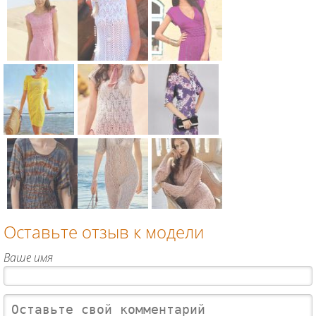
Схема:
Схема:
Схема:
коктейльное
белое
ажурное
платье без
вязаное
приталенно
бретелей
платье с
е платье с
вязание
рукавом
круглым
Схема:
Схема:
Схема:
спицами для
реглан
вырезом
узорчатое
вязаное
розовая
женщин
вязание
вязание
платье с
платье без
туника с
спицами для
спицами для
коротким
рукавов с
запахом
женщин
женщин
рукавом
узором
вязание
Схема:
Схема:
Схема:
вязание
вязание
спицами для
желтое
легкое
приталенно
спицами для
спицами для
женщин
платье-
ажурное
е платье до
женщин
женщин
баллон
платье из
колена с
Оставьте отзыв к модели
вязание
пряжи
цветочным
Схема:
Схема:
Схема:
спицами для
секционног
узором
платье с
ажурное
ажурное
Ваше имя
женщин
о крашения
вязание
ажурными
платье с
обтягивающ
вязание
спицами для
косами и
асимметрич
ее платье
спицами для
женщин
коротким
ным
вязание
женщин