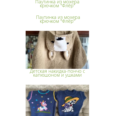
Паутинка из мохера
крючком "Флёр"
Паутинка из мохера
крючком "Флёр"
Детская накидка-пончо с
капюшоном и ушками