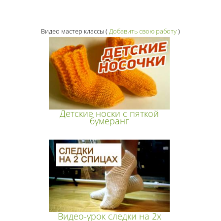
Видео мастер классы
(
Добавить свою работу
)
Детские носки с пяткой
бумеранг
Видео-урок следки на 2х