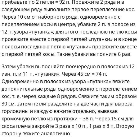
прибавьте по 2 петли = 92 п. Провяжите 2 ряда и в
следующем ряду выполните первое переплетение кос.
Через 10 см от наборного ряда, одновременно с
переплетением косы в центре, убавьте 2 п. в полосе из
12 п. узора «путанка», для этого последнюю петлю косы
провяжите вместе с первой петлей «путанки» и в конце
полосы последнюю петлю «путанки» провяжите вместе
с первой петлей косы. Такие убавки выполните 6 раз.
Затем убавки выполняйте поочередно в полосах из 12
изн. п. и 11 п. «путанки». Через 45 см = 74 п.
Одновременно в полосах из узора «путанка» вяжите
дополнительные ряды одновременно с переплетением
кос, т. е. через каждые 8 рядов. Свяжите таким образом
30 см, затем петли разделите на две части для выреза
горловины и каждую вяжите отдельно, вывязав
кромочную петлю из протяжки = 38 п. Через 15 см для
скоса плеча закройте 3 раза х 10 п., 1 раз х 8 п. Вторую
сторону вяжите аналогично.