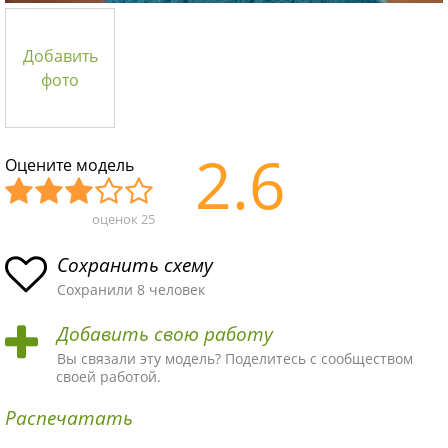
Добавить
фото
2.6
Оцените модель
оценок
25
Уж
Не
Об
Хор
Отл
асн
пло
ыч
ош
ичн
Сохранить схему
ая
хая
ная
ая
ая
Сохранили 8 человек
схе
схе
схе
схе
схе
Добавить свою работу
ма
ма
ма
ма
ма!
Вы связали эту модель? Поделитесь с сообществом
своей работой.
Распечатать