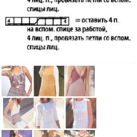
Схема:
Схема:
Схема:
полосатый
туника-
летнее
сарафан
сарафан с
платье-
вязание
ажурными
сарафан с