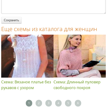
вязание
женщин
спицами для
женщин
Еще схемы из каталога для женщин
Схема: Вязаное платье без
Схема: Длинный пуловер
рукавов с узором
свободного покроя
1
2
3
4
5
6