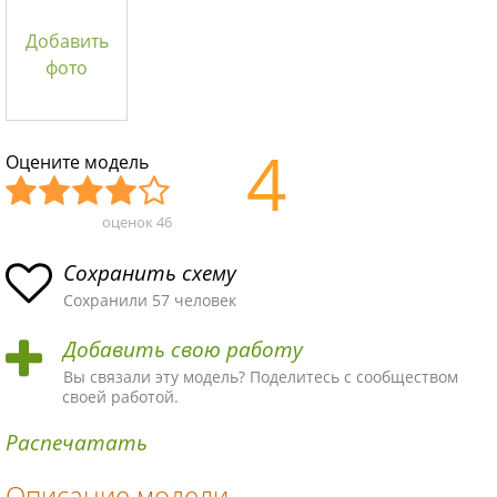
Добавить
фото
4
Оцените модель
оценок
46
Уж
Не
Об
Хор
Отл
асн
пло
ыч
ош
ичн
Сохранить схему
ая
хая
ная
ая
ая
Сохранили 57 человек
схе
схе
схе
схе
схе
Добавить свою работу
ма
ма
ма
ма
ма!
Вы связали эту модель? Поделитесь с сообществом
своей работой.
Распечатать
Описание модели