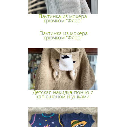
Паутинка из мохера
крючком "Флёр"
Паутинка из мохера
крючком "Флёр"
Детская накидка-пончо с
капюшоном и ушками