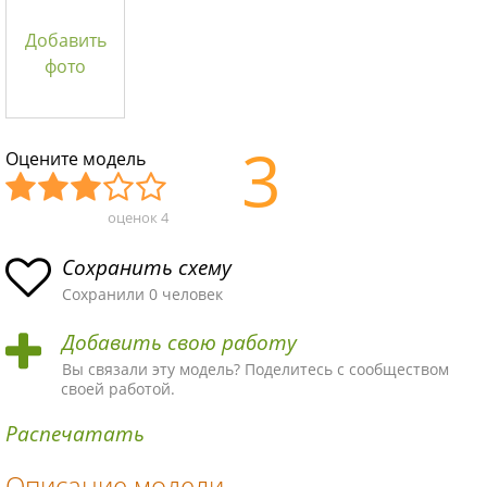
Добавить
фото
3
Оцените модель
оценок
4
Уж
Не
Об
Хор
Отл
асн
пло
ыч
ош
ичн
Сохранить схему
ая
хая
ная
ая
ая
Сохранили 0 человек
схе
схе
схе
схе
схе
Добавить свою работу
ма
ма
ма
ма
ма!
Вы связали эту модель? Поделитесь с сообществом
своей работой.
Распечатать
Описание модели