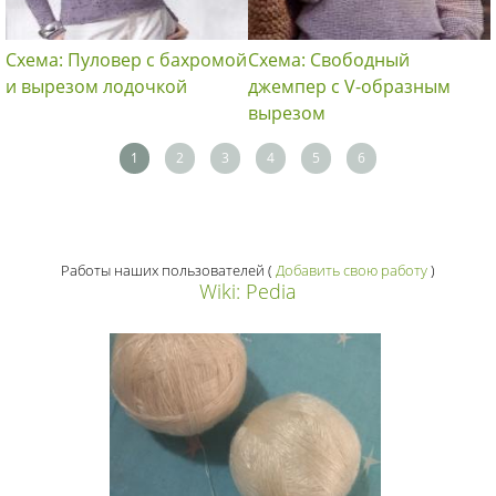
Схема: Пуловер с бахромой
Схема: Свободный
и вырезом лодочкой
джемпер с V-образным
вырезом
1
2
3
4
5
6
Работы наших пользователей
(
Добавить свою работу
)
Wiki: Pedia