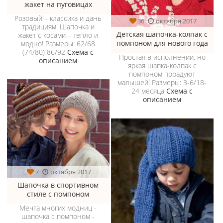
жакет на пуговицах
Розовый – классика и дань
36
октября 2017
традициям! Шапочка и
Детская шапочка-колпак с
жакет с косами – тепло и
помпоном для нового года
модно! Размеры: 62/68
(74/80) 86/92
Схема с
Простая в исполнении, но
описанием
яркая шапка-колпак с
помпоном порадуют
малышей! Размеры: 3-6/18-
24 месяца
Схема с
описанием
7
октября 2017
Шапочка в спортивном
стиле с помпоном
Мечта многих модниц -
шапочка с помпоном -