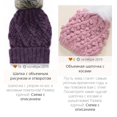
6
октября 2019
Объемная шапочка с
18
октября 2019
косами
Шапка с объемным
рисунком и отворотом
Пусть зима станет самым
уютным временем года, а
Шапочка с узором из кос и
мы поможем вам с этим!
меховым помпоном! Размер
Посмотрите какая чудная
единый.
Схема с
шапочка с косами и
описанием
шишечками! Размер
единый.
Схема с
описанием