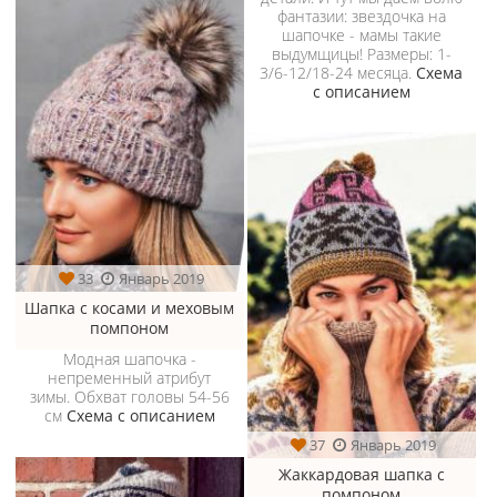
фантазии: звездочка на
шапочке - мамы такие
выдумщицы! Размеры: 1-
3/6-12/18-24 месяца.
Схема
с описанием
33
Январь 2019
Шапка с косами и меховым
помпоном
Модная шапочка -
непременный атрибут
зимы. Обхват головы 54-56
см
Схема с описанием
37
Январь 2019
Жаккардовая шапка с
помпоном