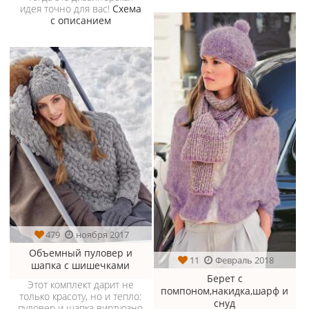
идея точно для вас!
Схема
с описанием
479
ноября 2017
Объемный пуловер и
11
Февраль 2018
шапка с шишечками
Берет с
Этот комплект дарит не
помпоном,накидка,шарф и
только красоту, но и тепло:
снуд
пуловер и шапка виртуозно