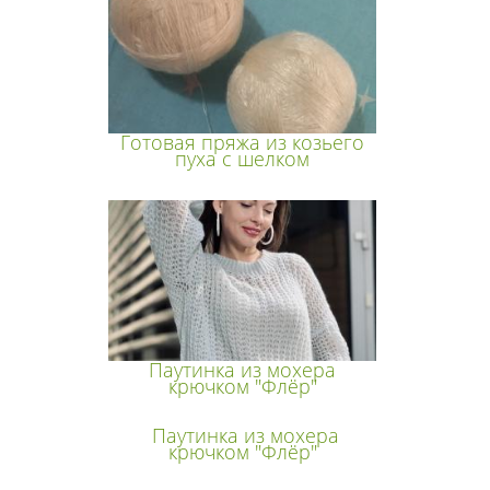
Готовая пряжа из козьего
пуха с шелком
Паутинка из мохера
крючком "Флёр"
Паутинка из мохера
крючком "Флёр"