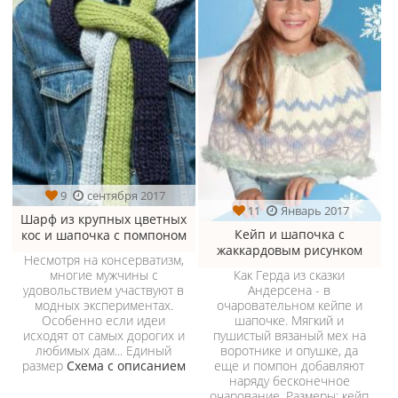
9
сентября 2017
11
Январь 2017
Шарф из крупных цветных
Кейп и шапочка с
кос и шапочка с помпоном
жаккардовым рисунком
Несмотря на консерватизм,
Как Герда из сказки
многие мужчины с
Андерсена - в
удовольствием участвуют в
очаровательном кейпе и
модных экспериментах.
шапочке. Мягкий и
Особенно если идеи
пушистый вязаный мех на
исходят от самых дорогих и
воротнике и опушке, да
любимых дам... Единый
еще и помпон добавляют
размер
Схема с описанием
наряду бесконечное
очарование. Размеры: кейп