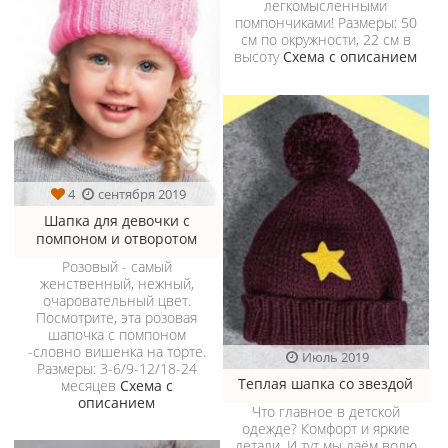
легкомысленными
помпончиками! Размеры: 50
см по окружности, 22 см в
высоту
Схема с описанием
4
сентября 2019
Шапка для девочки с
помпоном и отворотом
Розовый - самый
женственный, нежный,
очаровательный цвет.
Посмотрите, эта розовая
шапочка с помпоном
-словно вишенка на торте.
Июль 2019
Размеры: 3-6/9-12/18-24
Теплая шапка со звездой
месяцев
Схема с
описанием
Что главное в детской
одежде? Комфорт и яркие
детали. И тут мы даём волю