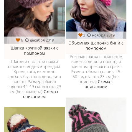
3
ноября 2019
6
декабря 2019
Объемная шапочка бини с
Шапка крупной вязки с
помпоном
помпоном
Розовая шапка с помпоном
Шапки из толстой пряжи
вяжется легко и просто, и
остаются модным трендом.
при этом прекрасно греет.
Кроме того, их можно
Размер: обхват головы 45-
связать быстро и довольно
50 см, высота 23 см (без
просто! Размер: обхват
помпона)
Схема с
головы 44-49 см, высота 23
описанием
см (без помпона)
Схема с
описанием