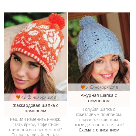
5
ноября 2018
Ажурная шапка с
42
ноября 2018
помпоном
Жаккардовая шапка с
Голубая шапка с
помпоном
кокетливым помпоном,
Решили изменить имидж,
связанная крючком,
стать яркой, эффектной
выглядит очень стильно!
стильной и современной?
Схема с описанием
Тогда эта дизайнерская