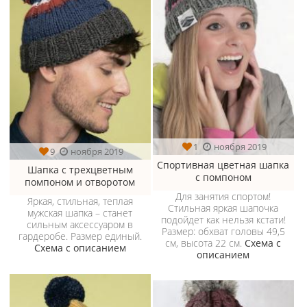
1
ноября 2019
9
ноября 2019
Спортивная цветная шапка
Шапка с трехцветным
с помпоном
помпоном и отворотом
Для занятия спортом!
Яркая, стильная, теплая
Стильная яркая шапочка
мужская шапка – станет
подойдет как нельзя кстати!
сильным аксессуаром в
Размер: обхват головы 49,5
гардеробе. Размер единый.
см, высота 22 см.
Схема с
Схема с описанием
описанием