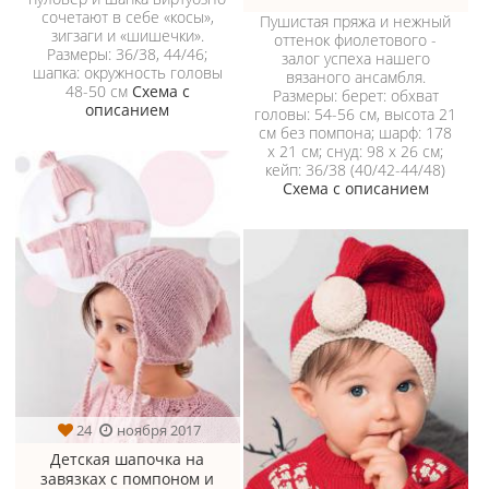
сочетают в себе «косы»,
Пушистая пряжа и нежный
зигзаги и «шишечки».
оттенок фиолетового -
Размеры: 36/38, 44/46;
залог успеха нашего
шапка: окружность головы
вязаного ансамбля.
48-50 см
Схема с
Размеры: берет: обхват
описанием
головы: 54-56 см, высота 21
см без помпона; шарф: 178
х 21 см; снуд: 98 х 26 см;
кейп: 36/38 (40/42-44/48)
Схема с описанием
24
ноября 2017
Детская шапочка на
завязках с помпоном и