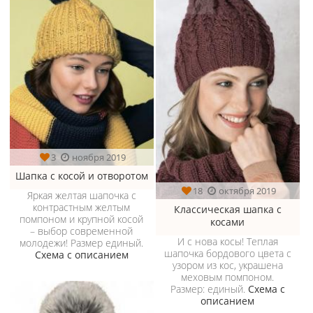
3
ноября 2019
Шапка с косой и отворотом
18
октября 2019
Яркая желтая шапочка с
контрастным желтым
Классическая шапка с
помпоном и крупной косой
косами
– выбор современной
И с нова косы! Теплая
молодежи! Размер единый.
шапочка бордового цвета с
Схема с описанием
узором из кос, украшена
меховым помпоном.
Размер: единый.
Схема с
описанием