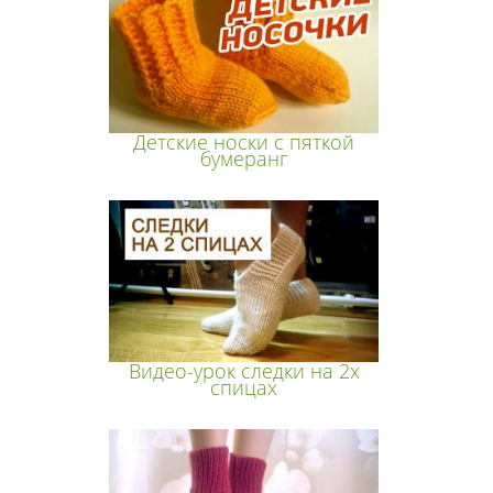
Детские носки с пяткой
бумеранг
Видео-урок следки на 2х
спицах