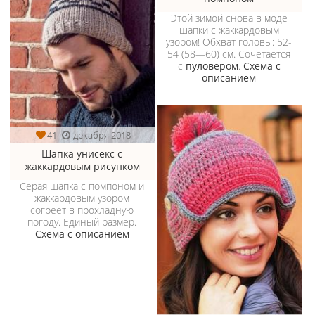
Этой зимой снова в моде
шапки с жаккардовым
узором! Обхват головы: 52-
54 (58—60) см. Сочетается
с
пуловером
.
Схема с
описанием
41
декабря 2018
Шапка унисекс с
жаккардовым рисунком
Серая шапка с помпоном и
жаккардовым узором
согреет в прохладную
погоду. Единый размер.
Схема с описанием