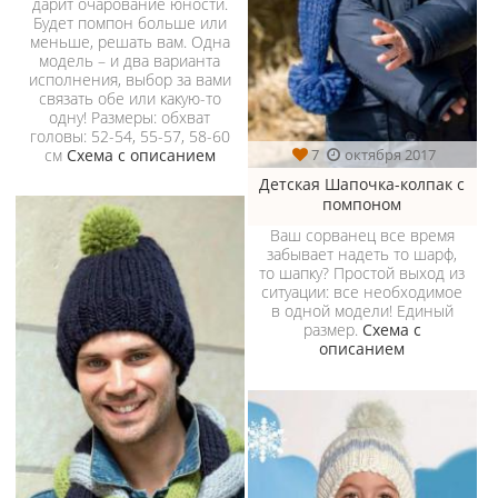
дарит очарование юности.
Будет помпон больше или
меньше, решать вам. Одна
модель – и два варианта
исполнения, выбор за вами
связать обе или какую-то
одну! Размеры: обхват
головы: 52-54, 55-57, 58-60
см
Схема с описанием
7
октября 2017
Детская Шапочка-колпак с
помпоном
Ваш сорванец все время
забывает надеть то шарф,
то шапку? Простой выход из
ситуации: все необходимое
в одной модели! Единый
размер.
Схема с
описанием