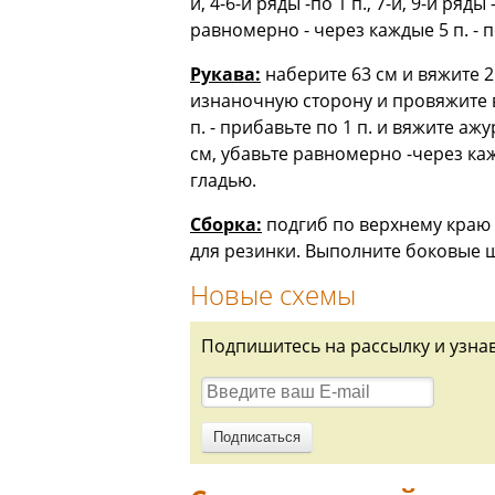
й, 4-6-й ряды -по 1 п., 7-й, 9-й ряд
равномерно - через каждые 5 п. - п
Рукава:
наберите 63 см и вяжите 2 
изнаночную сторону и провяжите в
п. - прибавьте по 1 п. и вяжите а
см, убавьте равномерно -через кажд
гладью.
Сборка:
подгиб по верхнему краю 
для резинки. Выполните боковые ш
Новые схемы
Подпишитесь на рассылку и узна