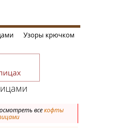
цами
Узоры крючком
спицах
пицами
осмотреть все
кофты
пицами