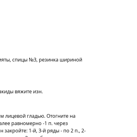
а мяты, спицы №3, резинка шириной
накиды вяжите изн.
 см лицевой гладью. Отогните на
алее равномерно -1 п. через
акройте: 1-й, 3-й ряды - по 2 п., 2-