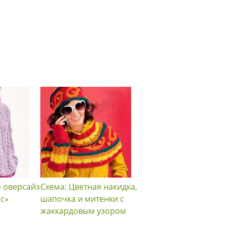
р оверсайз
Схема: Цветная накидка,
Схема: Шляпка с бан
ос»
шапочка и митенки с
с короткими полями
жаккардовым узором