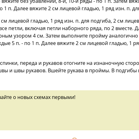
ы - вяжите без убавлений, 8-й, 10-й ряды - по 1 п. Затем в
о 1 п. Далее вяжите 2 см лицевой гладью, 1 ряд изн. п. д
см лицевой гладью, 1 ряд изн. п. для подгиба, 2 см лице
се петли, включая петли наборного ряда, по 2 вместе. 
журным узором 4 см. Затем выполните пройму аналогично
ые 5 п. - по 1 п. Далее вяжите 2 см лицевой гладью, 1 ря
спинки, переда и рукавов отогните на изнаночную сторо
вы и швы рукавов. Вшейте рукава в проймы. В подгибы в
вайте о новых схемах первыми!