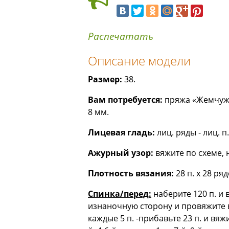
Распечатать
Описание модели
Размер:
38.
Вам потребуется:
пряжа «Жемчужна
8 мм.
Лицевая гладь:
лиц. ряды - лиц. п.
Ажурный узор:
вяжите по схеме, н
Плотность вязания:
28 п. х 28 ряд
Спинка/перед:
наберите 120 п. и 
изнаночную сторону и провяжите в
каждые 5 п. -прибавьте 23 п. и вяж