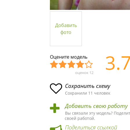
Добавить
фото
3.
Оцените модель
оценок
12
Уж
Не
Об
Хор
Отл
асн
пло
ыч
ош
ичн
Сохранить схему
ая
хая
ная
ая
ая
Сохранили 11 человек
схе
схе
схе
схе
схе
Добавить свою работу
ма
ма
ма
ма
ма!
Вы связали эту модель? Подели
своей работой.
Поделиться ссылкой