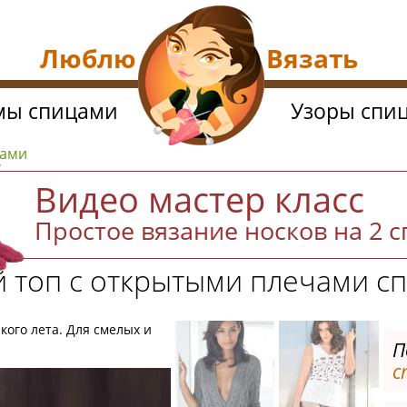
Люблю Вязать
мы спицами
Узоры спи
цами
Видео мастер класс
Простое вязание носков на 2 
 топ с открытыми плечами с
ого лета. Для смелых и
П
с