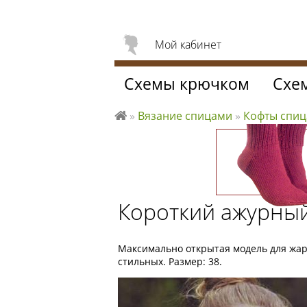
Мой кабинет
Схемы крючком
Схе
»
Вязание спицами
»
Кофты спи
Л
ю
б
л
ю
Короткий ажурный
вя
за
ть
Максимально открытая модель для жарк
стильных. Размер: 38.