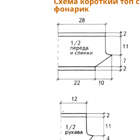
Схема короткий топ 
фонарик